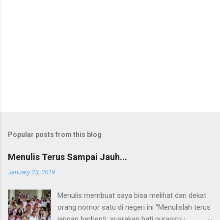
C
o
m
m
e
n
t
Popular posts from this blog
Menulis Terus Sampai Jauh...
January 23, 2019
Menulis membuat saya bisa melihat dari dekat
orang nomor satu di negeri ini “Menulislah terus
jangan berhenti, suarakan hati nuranimu.