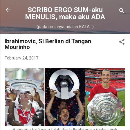
Skip to main content
SCRIBO ERGO SUM-aku
MENULIS, maka aku ADA
(pada mulanya adalah KATA...)
Ibrahimovic, Si Berlian di Tangan
Mourinho
February 24, 2017
Beberapa trofi yang telah diraih Ibrahimovic mulai sejak