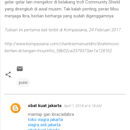
gelar-gelar lain mengekor di belakang trofi Community Shield
yang direngkuh di awal musim. Tak kalah penting, peran Mou
menjaga Ibra, berlian berharga yang sudah digenggamnya.
Tulisan ini pertama kali terbit di Kompasiana, 24 Februari 2017.
http://www.kompasiana.com/charlesemanueldm/ibrahimovic-
berlian-di-tangan-mourinho_58b02ca3379373ae1a128162
puisi
obat kuat jakarta
April 1, 2018 at 6:18 AM
C
mantap gan ibracadabra
o
toko viagra jakarta
m
viagra asli jakarta
obat kuat jakarta