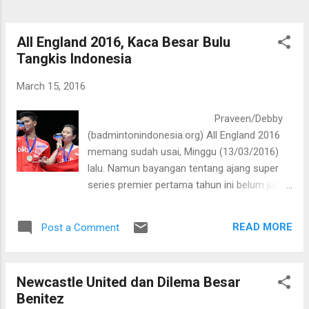
All England 2016, Kaca Besar Bulu
Tangkis Indonesia
March 15, 2016
Praveen/Debby
(badmintonindonesia.org) All England 2016
memang sudah usai, Minggu (13/03/2016)
lalu. Namun bayangan tentang ajang super
series premier pertama tahun ini belum juga
lepas dari ingatan publik, terutama bangsa
Indonesia. Betapa tidak, di Barclaycard
READ MORE
Post a Comment
Arena, Birmingham itu Merah Putih kembali
berkibar setelah absen di tahun sebelumnya.
Bukan Hendra Setiawan/Mohammad Ahsan,
Newcastle United dan Dilema Besar
Greysia Polii/Nitya K.Maheswari dan Tontowi
Benitez
Ahmad/Liliyana Natsir yang naik podium