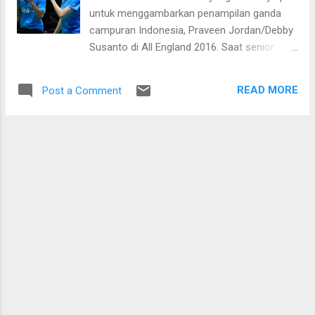
Primer Inggris. Tak ada pilihan lain selain
untuk menggambarkan penampilan ganda
mengganti juru taktik. Target realistis dan
campuran Indonesia, Praveen Jordan/Debby
maksimal yang dipatok Newcastle tak lain
Susanto di All England 2016. Saat senior
tetap bertahan di pentas tertinggi sepakbola
mereka Tontowi Ahmad/Liliyana Natsir gagal
Inggris itu. Maka reformasi di tubuh pucuk
mewujudkan target, Praveen/Debby tampil ke
kepelatihan pun ditempuh. Harapannya,
READ MORE
Post a Comment
depan. Walau belum benar-benar tuntas,
Benitez dengan segala pengalaman
setidaknya kesuksesan menembus babak
kepelatihanya mampu menuntaskan mis...
final turnamen tertua di dunia itu menjadi
sebuah pencapaian yang fantastis. Ini
pertama kali mereka merasakan atmosfer
final turnamen yang mulai digelar sejak 1889
itu. Ditambah lagi langkah mereka ke partai
puncak dicapai dengan menumbangkan para
unggulan. Pasangan legendaris Tiongkok
Zhan Nan/Zhao Yunlei menjadi korban
‘ledakan’ Praveen/Debby di semi final. Di atas
kertas Praveen/Debby tak diunggulkan saat
bertemu pasangan nomor satu dunia itu.