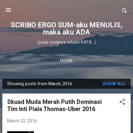
Skip to main content
SCRIBO ERGO SUM-aku MENULIS,
maka aku ADA
(pada mulanya adalah KATA...)
HOME
Showing posts from March, 2016
SHOW ALL
P
o
Skuad Muda Merah Putih Dominasi
s
Tim Inti Piala Thomas-Uber 2016
t
s
March 22, 2016