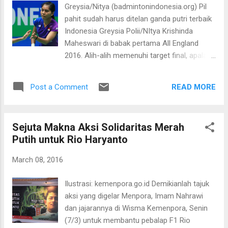
dengan hasil ini, karena dari awal juga sudah
Greysia/Nitya (badmintonindonesia.org) Pil
siap, mereka pemain yang bagus,” ungkap
pahit sudah harus ditelan ganda putri terbaik
Hendra seperti dikutip dari
Indonesia Greysia Polii/NItya Krishinda
badmintondindonesia.org. “Game kedua kami
Maheswari di babak pertama All England
coba bangkit dan nggak memikirkan game
2016. Alih-alih memenuhi target final, apalagi
pertama. Cara itu berhasil, apalagi lawan juga
juara, pasangan nomor dua dunia ini malah
banyak bikin kesalahan sendiri. Game ketiga
pulang lebih awal. Greysia/Nitya tak mampu
mereka lebih bagus. Mereka lebih safe, nggak
READ MORE
Post a Comment
melewati hadangan wakil Jepang Naoko
gampang mati dan powernya juga bagus,”
Fukuman/Kurumi Yonao. Bermain
pa...
antiklimaks membuat lawannya berhasil
Sejuta Makna Aksi Solidaritas Merah
memenangkan pertempuran selama 70
Putih untuk Rio Haryanto
menit dengan skor akhir 18-21 dan 21-23.
“Mereka kali ini main lebih baik dari kami.
March 08, 2016
Pertahanan mereka kali ini lebih kompak.
Jarang buat mati sendiri dan susah untuk
Ilustrasi: kemenpora.go.id Demikianlah tajuk
dimatiin,” ungkap Greysia dan Nitya dikutip
aksi yang digelar Menpora, Imam Nahrawi
dari badmintonindonesia.org. Kekalahan ini
dan jajarannya di Wisma Kemenpora, Senin
amat mengejutkan. Di atas kertas
(7/3) untuk membantu pebalap F1 Rio
Greysia/Nitya lebih diunggulkan. Ditambah