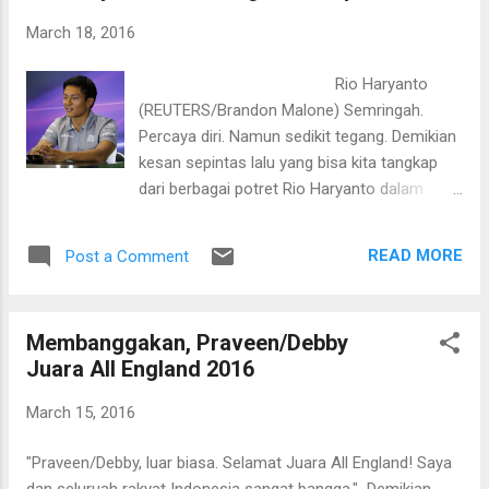
ini mengaspal secara resmi di lintasan F1.
March 18, 2016
Sejarah baru bagi Rio dan bangsa Indonesia
pun dimulai. Dalam sesi latihan pertama yang
Rio Haryanto
dipatok selama 1,5 jam, Rio beradu mengukir
(REUTERS/Brandon Malone) Semringah.
waktu tercepat dengan 21 pebalap lainnya.
Percaya diri. Namun sedikit tegang. Demikian
Pebalap 23 tahun itu coba mengakrabkan diri
kesan sepintas lalu yang bisa kita tangkap
dengan tunggangan MRT05. Pun dengan
dari berbagai potret Rio Haryanto dalam
arena lintasan yang akan dilahapnya secara
konferensi pers pertama sebagai pembalap
resmi dua hari mendatang. Dalam
F1 yang siap mengaspal di seri perdana
kesempatan itu rookie asal Surakarta itu m...
READ MORE
Post a Comment
musim ini di Sirkuit Melbourne, Australia, 18-
20 Maret ini. Terpilih sebagai satu dari
enam pebalap F1, Rio duduk di barisan kedua.
Membanggakan, Praveen/Debby
Ia berada tepat di belakang sang juara dunia
Juara All England 2016
Lewis Hamilton. Di samping Hamilton, duduk
Sebastian Vettel dari Tim Kuda Jingkrak
March 15, 2016
Ferrari dan pebalap tuan rumah yang
mengusung bendera Red Bull Racing, Daniel
"Praveen/Debby, luar biasa. Selamat Juara All England! Saya
Ricciardo. Sejajar dengan Rio ada Esteban