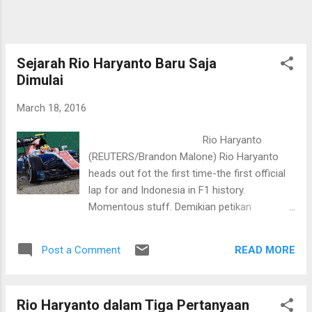
itu. Namun munculnya nama India patut
diwaspadai. Pasalnya India pernah
mengalahkan Tiongkok di Kualifikasi Piala
Thomas walau negeri Tirai Bambu tak
Sejarah Rio Haryanto Baru Saja
menurunkan kekuatan ter...
Dimulai
March 18, 2016
Rio Haryanto
(REUTERS/Brandon Malone) Rio Haryanto
heads out fot the first time-the first official
lap for and Indonesia in F1 history.
Momentous stuff. Demikian petikan
komentar langsung di situs resmi F1 jelang
sesi latihan pertama balapan pembuka
READ MORE
Post a Comment
musim ini di Sirkuit Albert Park, Melbourne,
Australia. Waktu itu kira-kira pukul 12.44
waktu setempat. Jumat, 18 Maret 2016.
Rio Haryanto dalam Tiga Pertanyaan
Itulah saat pertama debutan asal Indonesia