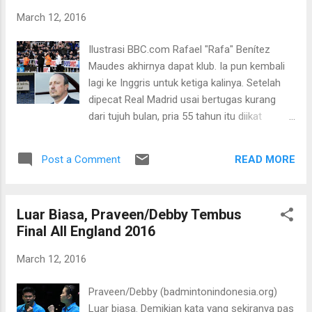
utama, melainkan Praveen Jordan/Debby
March 12, 2016
Susanto. Hendra/Ahsan, Greysia/Nitya dan
Owi/Butet-sapaan akrab Tontowi/Liliyana
Ilustrasi BBC.com Rafael "Rafa" Benítez
gagal mewujudkan target juara yang
Maudes akhirnya dapat klub. Ia pun kembali
dibebankan kepada mereka. Kesuksesan
lagi ke Inggris untuk ketiga kalinya. Setelah
Praveen/Debby di satu sisi dan kegagalan
dipecat Real Madrid usai bertugas kurang
Hendra/Ahsan, Greysia/Nitya serta
dari tujuh bulan, pria 55 tahun itu diikat
Owi/Butet memenuhi target, serta
Newcaslte United. Demi Benitez, The
terpuruknya sektor tunggal putra dan tunggal
Magpies rela menendang Steve McClaren
putri ...
READ MORE
Post a Comment
keluar dari St.James’ Park. Manajemen
Newcastle bukan tanpa alasan
memberhentikan mantan pelatih timnas
Luar Biasa, Praveen/Debby Tembus
Inggris itu. Jurang degradasi sudah menjadi
Final All England 2016
tempat diam Tim Krul dan kolega saat ini,
buntut 16 kekalahan dalam 28 laga terakhir.
March 12, 2016
Manajemen tentu tak mau melihat klub yang
kini berada di posisi 19 itu terus terpaku dan
Praveen/Debby (badmintonindonesia.org)
pada akhirnya terlempar ke luar dari Liga
Luar biasa. Demikian kata yang sekiranya pas