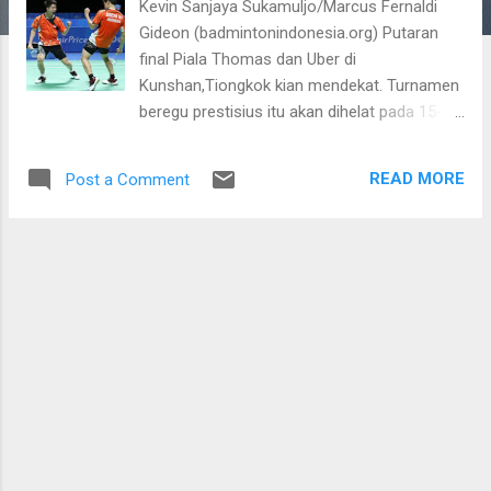
Kevin Sanjaya Sukamuljo/Marcus Fernaldi
Gideon (badmintonindonesia.org) Putaran
final Piala Thomas dan Uber di
Kunshan,Tiongkok kian mendekat. Turnamen
beregu prestisius itu akan dihelat pada 15-22
Mei 2016. Tim Thomas dan Uber Indonesia
pun sudah mengetahui para lawannya
READ MORE
Post a Comment
menyusul undian pembagian grup yang baru
saja dilakukan di Tonino Lamborghini Hotel,
Kunshan, Tiongkok, Senin (21/3). Tim Piala
Thomas Indonesia bergabung dengan India,
Thailand dan Hong Kong di grup B. Di atas
kertas peluang Merah Putih untuk lolos dari
fase grup hingga menghindarkan diri dari tim-
tim unggulan di delapan besar terbuka lebar.
Sebagai juara Kualifikasi Piala Thomas zona
Asia, tingkat kekuatan tim Indonesia sudah
bisa dilihat. Termasuk juga Thailand dan
Hong Kong yang dihadapi di babak kualifikasi