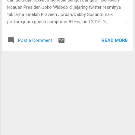
dan seluruah rakyat Indonesia sangat bangga." Demikian
Gutierrez (Tim Haas) dan anak mantan
kicauan Presiden Joko Widodo di jejaring twitter resminya
pembalap F1 Jonathan Palmer yang juga
tak lama setelah Praveen Jordan/Debby Susanto naik
debutan, Joylon Palmer (Tim Renault Sport).
podium juara ganda campuran All England 2016. Ya,
Mengenakan baju abu-abu dengan ba...
pasangan muda ini menjadi satu-satunya wakil Indonesi yang
sukses mengibaran Merah Putih di Barclaycard Arena,
READ MORE
Post a Comment
Birmingham, Inggris, Minggu (13/03). Keduanya sukses
menjadi kampiun setelah menumbangkan unggulan enam
asal Denmark Joachim Fischer Nielsen/Christinna
Pedersen.Walau kurang diunggulkan, pasangan rangking
delapan dunia ini tampil cemerlang dan mengunci
kemenangan dua set langsung 21-12 dan 21-17. Hasil
gemilang ini tak lepas dari performa keduanya yang terus
menanjak. Meski enam kali kalah dalam sembilan pertemuan
menghadapi Joachim/Christinna, Praveen/Debby tampil
begitu percaya diri. Pertahanan yang kokoh, agresivitas yang
tinggi dan kelihaian mengatur ritme permainan membuat...