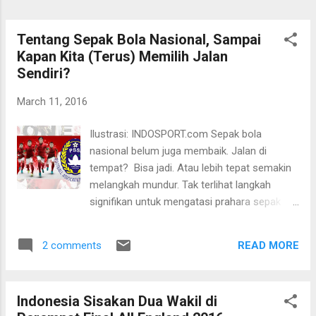
Tujuh kali pertemuan selalu berakhir dengan
kekalahan. Jangankan Praveen/Debby, senior
mereka, Owi/Butet-sapaan karib Tontowi
Tentang Sepak Bola Nasional, Sampai
Ahmad/Liliyana Natsir pun tak berkutik saa...
Kapan Kita (Terus) Memilih Jalan
Sendiri?
March 11, 2016
Ilustrasi: INDOSPORT.com Sepak bola
nasional belum juga membaik. Jalan di
tempat? Bisa jadi. Atau lebih tepat semakin
melangkah mundur. Tak terlihat langkah
signifikan untuk mengatasi prahara sepak
bola nasional. Yang ada hanyalah perang
kepentingan yang semakin membatu dan
READ MORE
2 comments
menyisahkan ‘korban’ di mana-mana. Di
tingkat elit, dua pemangku kepentingan,
Menpora dan PSSI masih membangun
Indonesia Sisakan Dua Wakil di
tembok kukuh, malah semakin menjulang