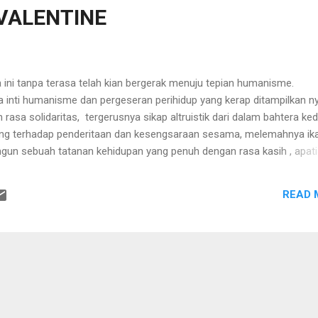
VALENTINE
ni tanpa terasa telah kian bergerak menuju tepian humanisme.
inti humanisme dan pergeseran perihidup yang kerap ditampilkan n
asa solidaritas, tergerusnya sikap altruistik dari dalam bahtera kedi
rang terhadap penderitaan dan kesengsaraan sesama, melemahnya ik
un sebuah tatanan kehidupan yang penuh dengan rasa kasih , apat
serta tendensi yang kuat ke arah pembentukan orientasi kehidupan 
haos tersebut nampak secara kasat mata dalam rupa kekerasan an
READ 
usan dan pengganyangan ata harga diri dan hak hidup serta
bermental instant dan berdaya juang lemah ( easy going ). Singkatn
ik hidup yang destruktif semisal pembunuhan, KKN, pemerkosaan,
akan ekosist...