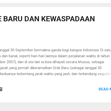
tan tanpa pemerintahan (governance without gover...
DE BARU DAN KEWASPADAAN
al 30 September bermakna ganda bagi bangsa Indoensia. Di satu 
a dan banal, seperti hari-hari lainnya dalam perjalanan waktu di tahun 
r 2007), dan di sisi lain ia bisa dihayati secara khusus, sebagai
arah yang pernah dikeramatkan Orde Baru (sebagai tanggal 30
 keduanya terbentang jarak waktu yang jauh, dan terkandung seguda
 masa Orde Baru, tanggal ini diperingati sebagai hari pemberontakan
matian para pahlawan revolusi. Orde Baru memperingatinya sebagai 
READ 
upa pembunuhan para Jenderal yang dituduh didalangi PKI, pada tan
l 30 September 1965 sekaligus merupakan cikal bakal lahirnya Orde
a pada tanggal 1 Oktober. Dapat dikatakan b...