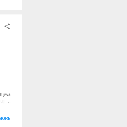
ng
h jiwa
gugat
lah
a awal
MORE