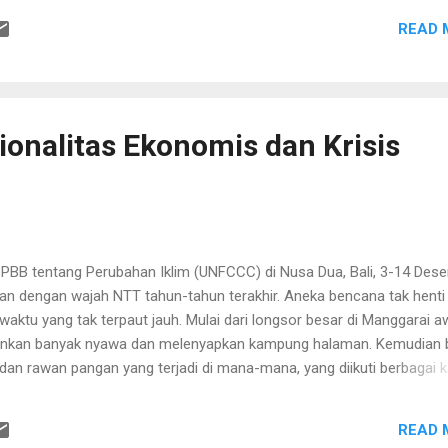
lang tidak mengikuti pemikiran logis. Pada awalnya Rossi tidak b
READ 
 pindah ke Yamaha. Alasannya karena dalam d...
ionalitas Ekonomis dan Krisis
 PBB tentang Perubahan Iklim (UNFCCC) di Nusa Dua, Bali, 3-14 Des
evan dengan wajah NTT tahun-tahun terakhir. Aneka bencana tak henti
aktu yang tak terpaut jauh. Mulai dari longsor besar di Manggarai a
nkan banyak nyawa dan melenyapkan kampung halaman. Kemudian b
 dan rawan pangan yang terjadi di mana-mana, yang diikuti berbagai 
n busung lapar ( marasmus kwarsiorkor ) yang mengerikan, yang mem
. Lalu angin puting beliung yang ‘merata-tanahkan’ rumah-rumah p
READ 
kabupaten Kupang dan Ngada. Begitu pula badai yang menenggelamka