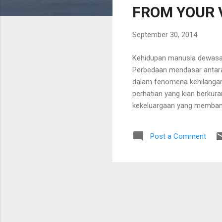
FROM YOUR 
t
s
September 30, 2014
Kehidupan manusia dewasa i
Perbedaan mendasar antara 
dalam fenomena kehilangan r
perhatian yang kian berku
kekeluargaan yang membang
terhadap lingkungan hidup 
mekanistis. Pemandangan k
Post a Comment
sesama manusia, pemberang
pembentukan karakter yang 
menjamurnya praktik-prakt
pembalakan hutan dan perus