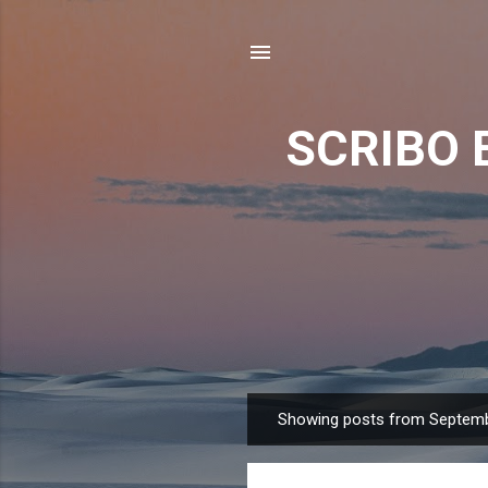
SCRIBO 
Showing posts from Septemb
P
o
s