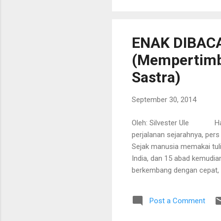
pegunungan Alpen, dalam wi
18 April 1852. Ia anak peta
ENAK DIBAC
(Mempertimb
Sastra)
September 30, 2014
Oleh: Silvester Ule Hari p
perjalanan sejarahnya, pe
Sejak manusia memakai tuli
India, dan 15 abad kemudian
berkembang dengan cepat, 
surat kabar) adalah varian
mempengaruhi berbagai asp
Post a Comment
mendalam dalam ajaran dan 
satu sarana hiburan. Selai