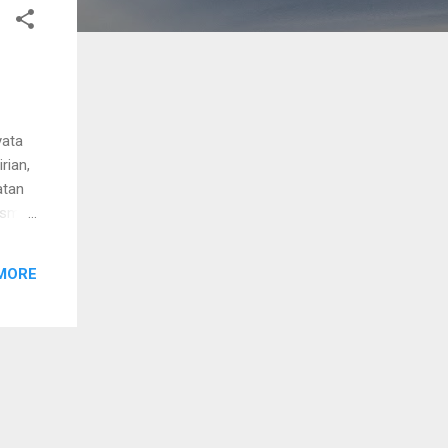
yata
rian,
atan
isme
yang
tar
MORE
ya