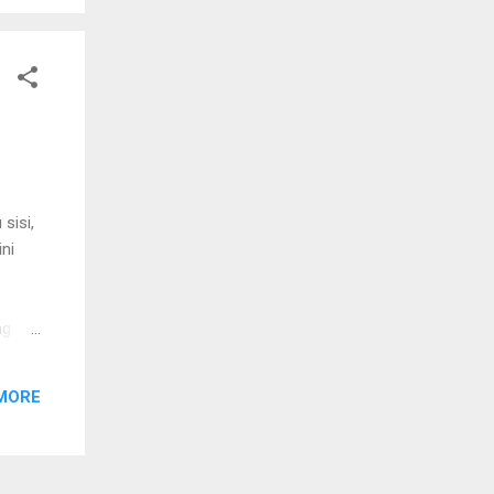
sisi,
ini
ng
 G-
hari
MORE
ggal
 Baru