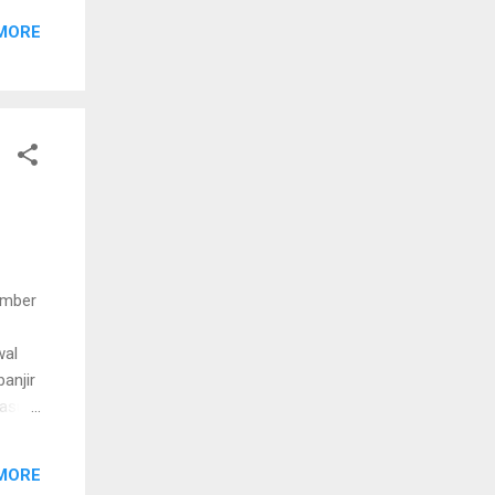
etul-
MORE
ember
wal
anjir
kasus
bunuh
ara
MORE
n