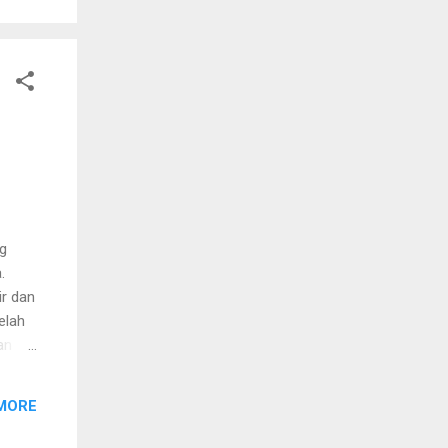
pada
ng
.
ir dan
elah
an
dalam
a
MORE
alah
l,