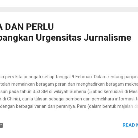
layah kekaisaran Austria-Hungaria (sekarang masuk wilayah Italia) 
ni sederhana. Ditabiskan menjadi imam praja pada Agustus 1875....
A DAN PERLU
angkan Urgensitas Jurnalisme
ers kita peringati setiap tanggal 9 Februari. Dalam rentang panja
rs telah memainkan beragam peran dan menghadirkan beragam makna
san pada tahun 350 SM di wilayah Sumeria (5 abad kemudian di Mes
 di China), dunia tulisan sebagai pemberi dan pemelihara informasi t
dengan berbagai varian dan perannya. Pers (dalam bentuk majalah d
 perkembangan tulisan yang memiliki makna dan kekuatannya sendiri 
ek kemanusiaan. Adapun gagasan pelayanan publik tertanam secar
READ 
praktek jurnalistik. Demikian pula gagasan bahwa pers merupakan s
n itu kesadaran bahwa pers juga merupakan sarana transformasi sosia