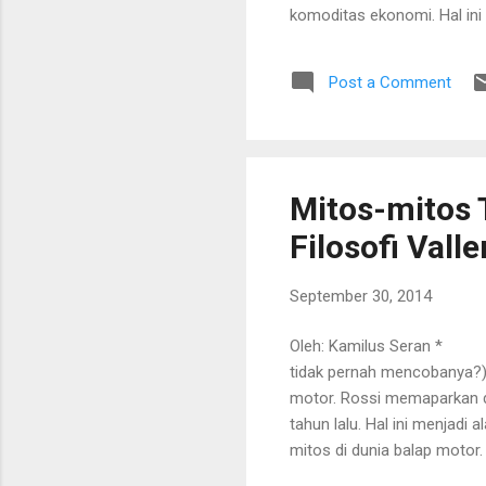
komoditas ekonomi. Hal ini 
kesehatan. Bagaimana repe
sebagai sistem dasar yang 
Post a Comment
telah, sedang dan akan terj
ditampilkan secara amat me
ini, maka tidak heran bila 
wajah cantik dan ganteng ya
Mitos-mitos
Filosofi Vall
September 30, 2014
Oleh: Kamilus Seran * Wh
tidak pernah mencobanya?)
motor. Rossi memaparkan de
tahun lalu. Hal ini menjad
mitos di dunia balap mot
Honda ke tim Yamaha, hamp