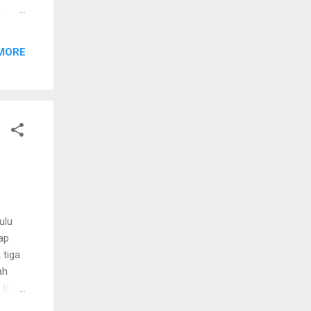
ang
MORE
tron
i hal
wajah-
ulu
ap
 tiga
ah
 tim