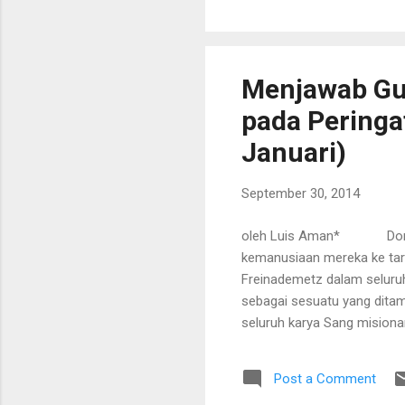
kapal motor layar Surya Ja
merenggut jiwa dua pemuda 
gelombang laut yang meng
Menjawab Gug
pada Peringa
Januari)
September 30, 2014
oleh Luis Aman* Dorongan
kemanusiaan mereka ke tar
Freinademetz dalam seluruh
sebagai sesuatu yang dita
seluruh karya Sang misionar
kemapanan peradaban yang 
nada dasar simponi segala 
Post a Comment
abad XX. Yosef lahir di Oie