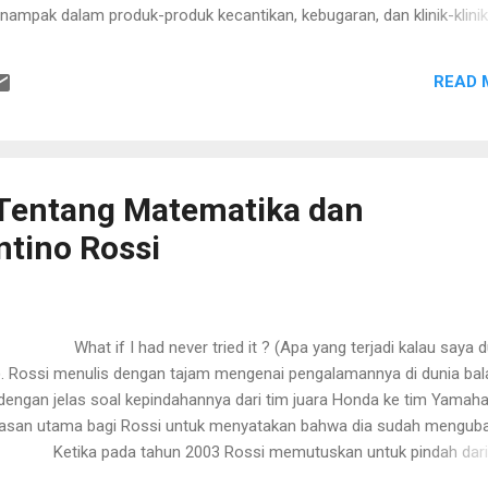
nampak dalam produk-produk kecantikan, kebugaran, dan klinik-klinik
resentase tubuh perempuan dalam sinetron? Prinsip dasar sinetron
merayu pemirsa (penonton) adalah simulasi atas realitas manusia y
READ 
adi dalam setting historis kehidupan manusia. Dengan demikian, sine
narik, bersahaja, selaras zaman, dan ’merangsang’ minat. Menelusur
’rekam ulang’ historisitas peradaban manusia dalam sinetron tampak 
ng d...
 Tentang Matematika dan
entino Rossi
at if I had never tried it ? (Apa yang terjadi kalau saya d
. Rossi menulis dengan tajam mengenai pengalamannya di dunia bal
ngan jelas soal kepindahannya dari tim juara Honda ke tim Yamaha
i alasan utama bagi Rossi untuk menyatakan bahwa dia sudah mengub
or. Ketika pada tahun 2003 Rossi memutuskan untuk pindah dari
ir semua yag berkecimpung di dunia balap motor tercengang.