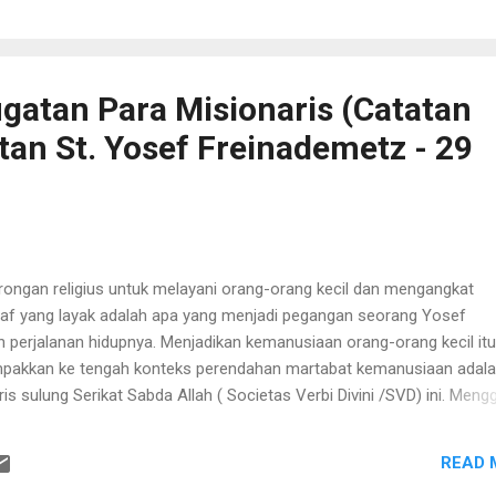
ya di perairan Flores, amukan ombak di Pantai Nangamese (Ende) ya
dan di Oetune (Soe) yang menelan nyawa dua gadis belia. Berikut
hempas habis rumah-ruma...
atan Para Misionaris (Catatan
tan St. Yosef Freinademetz - 29
 religius untuk melayani orang-orang kecil dan mengangkat
af yang layak adalah apa yang menjadi pegangan seorang Yosef
 perjalanan hidupnya. Menjadikan kemanusiaan orang-orang kecil itu
mpakkan ke tengah konteks perendahan martabat kemanusiaan adala
is sulung Serikat Sabda Allah ( Societas Verbi Divini /SVD) ini. Meng
senantiasa meniscayakan penjubelan kaum-kaum terpinggirkan ada
karya perutusannya di tengah masyarakat Cina akhir abad XIX hingg
READ 
s/Abtey (Tyrol selatan), sebuah kampung terpencil di pedalaman