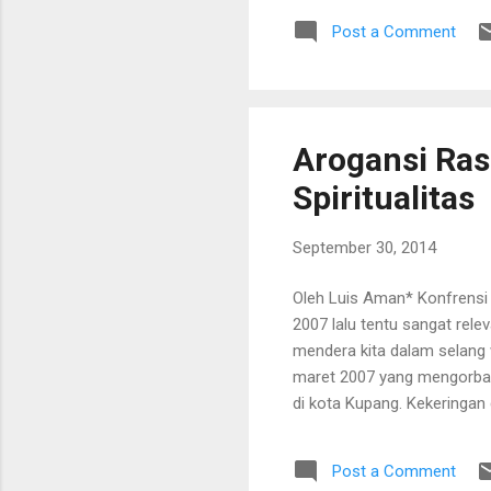
Perpindahan itu boleh dibi
Post a Comment
betul serius berpikir untuk
Arogansi Ras
Spiritualitas
September 30, 2014
Oleh Luis Aman* Konfrensi
2007 lalu tentu sangat rel
mendera kita dalam selang w
maret 2007 yang mengorba
di kota Kupang. Kekeringan
gizi kurang, gizi buruk da
masa depan banyak anak NTT
Post a Comment
petani sederhana di TTU, 