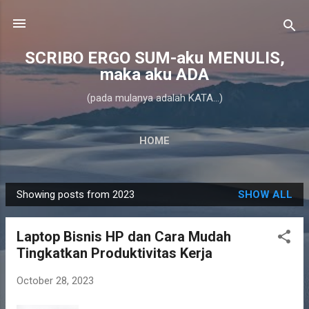
Skip to main content
SCRIBO ERGO SUM-aku MENULIS,
maka aku ADA
(pada mulanya adalah KATA...)
HOME
Showing posts from 2023
SHOW ALL
P
o
Laptop Bisnis HP dan Cara Mudah
s
Tingkatkan Produktivitas Kerja
t
s
October 28, 2023