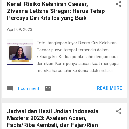
Kenali Risiko Kelahiran Caesar,
memperingati Allergy Awareness Week 2023.
Zivanna Letisha Siregar: Harus Tetap
Acara yang digelar secara daring pada 31
Percaya Diri Kita Ibu yang Baik
Mei 2023 mengangkat tema “Ketahui Kaitan
Anak Alergi Susu Sapi Dengan Stunting.”
April 09, 2023
Hadir sebagai pembicara utama adalah dr.
Zahrah Hikmah, SpA(K), Spesialis Anak
Foto: tangkapan layar Bicara Gizi Kelahiran
Konsultan Alergi Imunologi. Lalu diperkaya
Caesar punya tempat tersendiri dalam
secara praktis oleh pengalaman dari Chacha
keluargaku. Kedua putriku lahir dengan cara
Thaib, mom influencer sekaligus ibu dengan
demikian. Kami punya alasan kuat mengapa
anak alergi susu sapi. Alergi susu sapi dan
mereka harus lahir ke dunia tidak melalui
stunting adalah dua kata kunci yang
persalinan normal. Sebuah pilihan yang tak
dikedepankan para narasumber. Keduanya
bisa diprotes saat itu. Tidak ada cara lain,
memiliki korelasi. Tajuk webinar itu jelas
READ MORE
1 comment
demikian kata dokter. Sebab, panggul istriku
menyebutnya. Mengenali alergi susu sapi...
tidak memungkinkan untuk melahirkan
normal. Kami tidak pernah menyesal hingga
Jadwal dan Hasil Undian Indonesia
hari ini. Ibu dan kedua buah hati tetap bisa
Masters 2023: Axelsen Absen,
tumbuh sehat dan telah memberi warna khas
Fadia/Riba Kembali, dan Fajar/Rian
dalam keluarga kami. Hingga hari ini dan