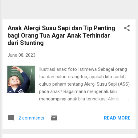
termasuk ketika masa pegeblug sudah lewat
sementara tugas dan tanggung jawab datang
serasa silih berganti. Agar bisa produktif,
terutama saat berada di rumah butuh upaya
Anak Alergi Susu Sapi dan Tip Penting
tersendiri. Berikut beberapa t...
bagi Orang Tua Agar Anak Terhindar
dari Stunting
June 08, 2023
Ilustrasi anak: foto Istimewa Sebagai orang
tua dan calon orang tua, apakah kita sudah
cukup paham tentang Alergi Susu Sapi (ASS)
pada anak? Bagaimana mengenali, lalu
mendampingi anak bila terindikasi Alergi
Susu Sapi (ASS)? Apa dampak yang akan
ditimbulkan bagi masa depan si kecil?
READ MORE
2 comments
Sebagai orang tua, saya sangat tercerahkan
oleh webinar yang digelar Danone
Specialized Nutrition (SN) Indonesia