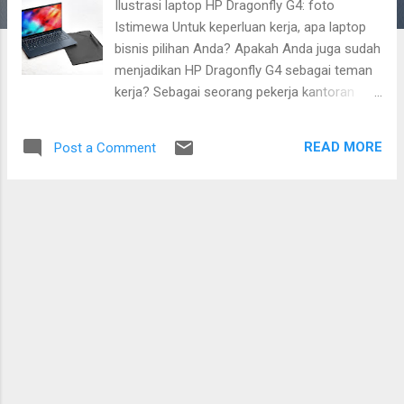
Ilustrasi laptop HP Dragonfly G4: foto
Istimewa Untuk keperluan kerja, apa laptop
bisnis pilihan Anda? Apakah Anda juga sudah
menjadikan HP Dragonfly G4 sebagai teman
kerja? Sebagai seorang pekerja kantoran
cum blogger, banyak aspek yang
dipertimbangkan agar setiap pekerjaan itu
READ MORE
Post a Comment
benar-benar mencapai titik produktivitas
tertinggi. Selama masa pandemi yang baru
saja lewat, bekerja dari rumah bisa menjadi
pengalaman yang menyenangkan, tetapi juga
sebaliknya. Banyak tantangan yang dihadapi
saat itu, mulai dari kenyamanan rumah,
gangguan dari anggota keluarga, keandalan
perangkat hingga ketersediaan dan
kestabilan jaringan internet. Beruntung
memang, sejumlah tantangan itu berhasil
dilewati. Dari sana saya banyak belajar
bagaimana bersiasat di setiap kesulitan,