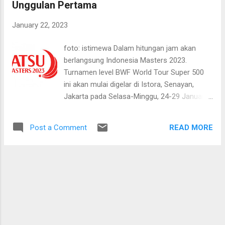
Unggulan Pertama
seterusnya. Terus meningkat Apa yang
terjadi pada istriku adalah satu dari sekian
January 22, 2023
banyak wanita di dunia. Menurut Riset
Kesehatan Dasar, di tingkat nasional, angka
foto: istimewa Dalam hitungan jam akan
persalinan caesar terus meningkat. Dari 8,2
berlangsung Indonesia Masters 2023.
persen pada 2013 menjadi 17,6 persen
Turnamen level BWF World Tour Super 500
berdasarkan data Riset Kesehatan Dasar
ini akan mulai digelar di Istora, Senayan,
2018. Meningkat dua kali lipat dalam lima
Jakarta pada Selasa-Minggu, 24-29 Januari
tahun. Tren ini tidak hanya terjadi di
2023. Sebagai tuan rumah para
Indonesia. Secara global jumlahnya pun
pebulutangkis Indonesia siap beraksi.
setali t...
READ MORE
Post a Comment
Indonesia mengirim amunisi terbaik di lima
sektor. Beberapa dari antaranya malah
masuk daftar unggulan. Hanya saja, mereka
akan menghadapi lawan berat di
pertandingan pertama. Semoga kegagalan
merebut gelar di India Open BWF World Tour
Super 750 pekan sebelumnya bisa ditebus di
kandang sendiri. Eaaa...eaa.... Berikut hasil