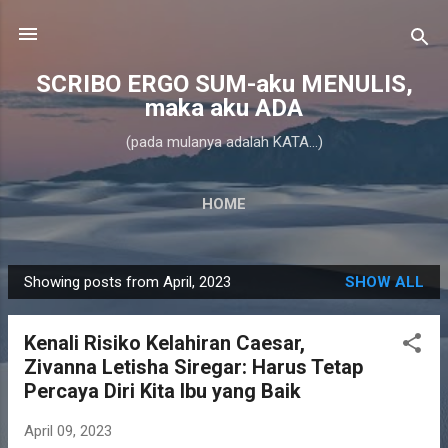
Skip to main content
SCRIBO ERGO SUM-aku MENULIS,
maka aku ADA
(pada mulanya adalah KATA...)
HOME
Showing posts from April, 2023
SHOW ALL
P
o
Kenali Risiko Kelahiran Caesar,
s
Zivanna Letisha Siregar: Harus Tetap
t
Percaya Diri Kita Ibu yang Baik
s
April 09, 2023