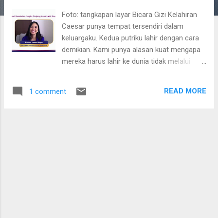
Foto: tangkapan layar Bicara Gizi Kelahiran
Caesar punya tempat tersendiri dalam
keluargaku. Kedua putriku lahir dengan cara
demikian. Kami punya alasan kuat mengapa
mereka harus lahir ke dunia tidak melalui
persalinan normal. Sebuah pilihan yang tak
bisa diprotes saat itu. Tidak ada cara lain,
READ MORE
1 comment
demikian kata dokter. Sebab, panggul istriku
tidak memungkinkan untuk melahirkan
normal. Kami tidak pernah menyesal hingga
hari ini. Ibu dan kedua buah hati tetap bisa
tumbuh sehat dan telah memberi warna khas
dalam keluarga kami. Hingga hari ini dan
seterusnya. Terus meningkat Apa yang
terjadi pada istriku adalah satu dari sekian
banyak wanita di dunia. Menurut Riset
Kesehatan Dasar, di tingkat nasional, angka
persalinan caesar terus meningkat. Dari 8,2