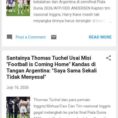
kekalahan dari Argentina di semifinal Piala
Luis de la Fuente adalah skuad yang tangguh
Dunia 2026/AFP/ODD ANDERSEN Kapten tim
yang diisi para pemain berkualitas. Ia
nasional Inggris, Harry Kane masih tak
mengenal sejumlah pemain timnas Spanyol
meyangka timnya harus tersingkir di babak
terutama yang menjadi bagian dari
semifinal Piala Dunia 2026 usai dikalahkan
Barcelona. "Ini akan menjadi pertandingan
Argentina 1-2 di Mercedes-Benz Stadium
yang sangat sulit. Spanyol adalah tim yang
READ MORE
Post a Comment
pada Kamis, 16 Juli 2026 dini hari WIB. Striker
sangat bagus. Saya mengenal banyak
Bayern Muenchen itu belum bisa memahami
pemain mereka, dan ban...
mengapa mereka menggunakan pendekatan
Santainya Thomas Tuchel Usai Misi
berbeda di babak kedua terutama saat
"Football is Coming Home" Kandas di
memimpin atas Tim Tango. Menurutnya
Tangan Argentina: "Saya Sama Sekali
mereka sudah bermain baik sepanjang babak
Tidak Menyesal"
pertama, namuan setelah unggul 1-0, situasi
berubah dan mereka tak bisa
July 16, 2026
mempertahankan keunggulan. "Kami bermain
dengan baik hampir sepanjang pertandingan.
Thomas Tuchel dan para pemain
Namun setelah unggul 1-0, kami seperti
Inggris/Xinhua/Cao Can Tim nasional Inggris
hanya berusaha mempertahankan
gagal melangkah ke partai final Piala Dunia
keunggulan. Di level seperti ini, itu tidak