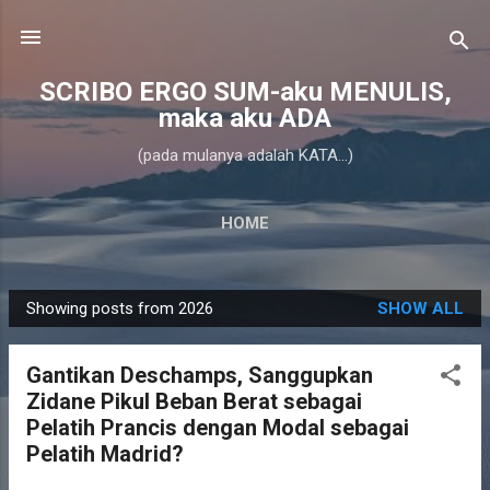
Skip to main content
SCRIBO ERGO SUM-aku MENULIS,
maka aku ADA
(pada mulanya adalah KATA...)
HOME
Showing posts from 2026
SHOW ALL
P
o
Gantikan Deschamps, Sanggupkan
s
Zidane Pikul Beban Berat sebagai
t
Pelatih Prancis dengan Modal sebagai
s
Pelatih Madrid?