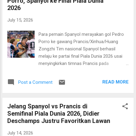
Porro, Spanyol ke Final Piala Dunia
Tengah (CONCACAF). Deschamps
2026
mempertanyakan keputusan Barton
memberikan hadiah penalti kepada Spanyol
July 15, 2026
menyusul pelanggaran Lucas Digne terhadap
Lamine Yamal di kotak penalti yang kemudian
Para pemain Spanyol merayakan gol Pedro
dikonversi dengan baik oleh Mikel Oyarzabal.
Porro ke gawang Prancis/Xinhua/Huang
"Kemudian, saya menanyakan sebuah
Zongzhi Tim nasional Spanyol berhasil
pertanyaan, dan saya tidak akan
melaju ke partai final Piala Dunia 2026 usai
menjawabnya: 'Apakah si wasit cukup bagus
menyingkirkan timnas Prancis pada
untuk memimpin sebuah semifinal Piala
pertandingan semifinal yang digelar di AT&T
Dunia?'," tanya Deschamps. Meski tidak
Stadium, Arlington pada Rabu, 15 Juli 2026
menjelaskan secara spesifik, pelatih berusia
READ MORE
Post a Comment
dini hari WIB. La Furia Roja tidak tanggung-
57 tahun itu mengklai...
tanggung menggasak salah satu favorit juara
itu dua gol tanpa balas. Sepasang gol jawara
Jelang Spanyol vs Prancis di
Eropa itu dicetak oleh Mikel Oyarzabal di
Semifinal Piala Dunia 2026, Didier
menit ke-22 dari titik putih menyusul
Deschamps Justru Favoritkan Lawan
pelanggaran Lucas Digne terhadap Lamine
Yamal di kotak terlarang. Pedro Porro yang
July 14, 2026