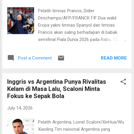
menjadi man of the match di pertandingan ini
kemudian mengunci kemenangan di menit
Pelatih timnas Prancis, Didier
ke-58 usai menuntaskan asis brilian Dani
Deschamps/AFP/FRANCK FIF Dua wakil
Olmo. Berkat kemenangan ini Spanyol pun
Eropa yakni timnas Spanyol dan timnas
melangkah ke partai final, menanti pemenang
Prancis akan saling berhadapan di babak
antara Argentina versus Inggris di New York
semifinal Piala Dunia 2026 pada Rabu, 15 Juli
New Jersey Stadium pada Senin, 20 Juli 2026
2026 dini hari WIB. Pertarungan antara dua
dini hari WIB nanti. "Kami memulai hampir
tim favorit ini memunculkan banyak prediksi
empat tahun lalu dengan sebuah ide dan
READ MORE
Post a Comment
dan komentar. Salah satunya datang dari
kami ...
pelatih Prancis, Didier Deschamps. Sang
pelatih merendah dengan menyebut Spanyol
Inggris vs Argentina Punya Rivalitas
sebagai salah satu favorit juara Piala Dunia
Kelam di Masa Lalu, Scaloni Minta
2026. "Ya, saya tetap pada apa yang saya
Fokus ke Sepak Bola
katakan, Spanyol adalah tim favorit juara
Piala Dunia," tandas Deschamps. Hal ini
July 14, 2026
didasarkan di antaranya pada catatan
kebobolan Spanyol yang sangat minim. La
Pelatih Argentina, Lionel Scaloni/XinHua/Wu
Furia Roja baru kebobolan satu gol dalam
Xiaoling Tim nasional Argentina yang
tujuh pertandingan sejak fase grup. "Mereka