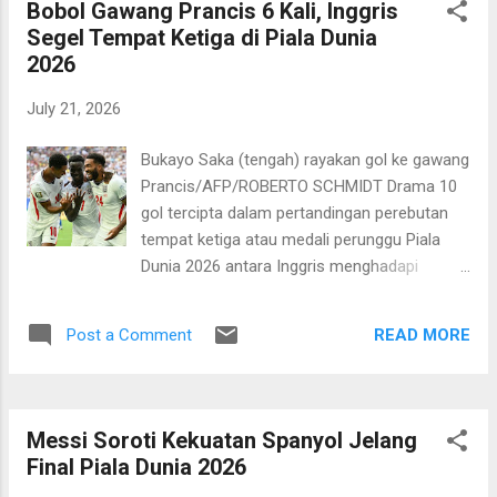
Bobol Gawang Prancis 6 Kali, Inggris
babak tambahan waktu kedua. Kemenangan
Segel Tempat Ketiga di Piala Dunia
ini mengantar Spanyol ke tangga juara
2026
sekaligus menambah koleksi gelar Piala
Dunia menjadi dua. Sementara itu, asa
July 21, 2026
Argentina untuk “back to back” juara harus
pupus. Ini sekaligus menjadi kado pahit
Bukayo Saka (tengah) rayakan gol ke gawang
perpisahan sang kapten, Lionel Messi dari
Prancis/AFP/ROBERTO SCHMIDT Drama 10
panggung Piala Dunia dan mungkin timnas La
gol tercipta dalam pertandingan perebutan
Albiceleste. Kedua tim menurunkan
tempat ketiga atau medali perunggu Piala
komposisi terbaik di pertandingan ini. Baik
Dunia 2026 antara Inggris menghadapi
Lionel Scaloni maupun Luis de la Fuente
Prancis. Laga yang digelar di Miami Stadium
masih mengandalkan para pemain yang
pada Minggu, 19 Juli 2026 dini hari WIB itu
tampil sebelumnya di babak semifinal untuk
READ MORE
Post a Comment
berakhir dengan skor 6-4 untuk kemenangan
mengisi starting line up. Spanyol y...
Inggris. Enam gol Inggris dicetak oleh Declan
Rice, Ezri Konsa, Jude Bellingham, dan
Bukayo Saka. Pemain yang disebutkan
Messi Soroti Kekuatan Spanyol Jelang
terakhir mencetak hat-trick alias tiga gol.
Final Piala Dunia 2026
Sementara itu, empat gol Prancis dicetak