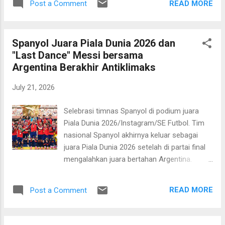
READ MORE
Post a Comment
pemungkas. Di pertandingan tersebut
Spanyol keluar sebagai pemenang setelah
mengalahkan Argentina satu gol tanpa balas
Spanyol Juara Piala Dunia 2026 dan
melalui gol tunggal Ferran Torres. Menyusul
"Last Dance" Messi bersama
hasil tersebut selaih mendapat medali emas
Argentina Berakhir Antiklimaks
dan trofi Piala Dunia, Spanyol juga memanen
sejumlah penghargaan individu. Rodri yang
July 21, 2026
menjadi jantung di lini tengah Spanyol
didaulat sebagai pemain terbaik turnamen.
Selebrasi timnas Spanyol di podium juara
Sang kapten menyabet predikat MVP dan
Piala Dunia 2026/Instagram/SE Futbol. Tim
mendapat Golden Ball. Hal ini tentu tidak
nasional Spanyol akhirnya keluar sebagai
lepas dari kontribusi konsisten pemain
juara Piala Dunia 2026 setelah di partai final
Manchester City itu sejak pertandingan
mengalahkan juara bertahan Argentina.
pertama hingga babak final. Selain itu, Pau
Pertandingan yang digelar di New Yor New
Cubarsi yang menjadi andalan di lini belakang
Jersey Stadium pada Senin, 20 Juli 2026 dini
didaulat sebagai pemain muda terbaik. Ya,
READ MORE
Post a Comment
hari WIB itu berakhir dengan skor 1-0. Gol
bek Barcelona berusia 19 tahun ini adalah
tunggal kemenangan Spanyol dicetak oleh
tembo...
pemain pengganti Ferran Torres di awal