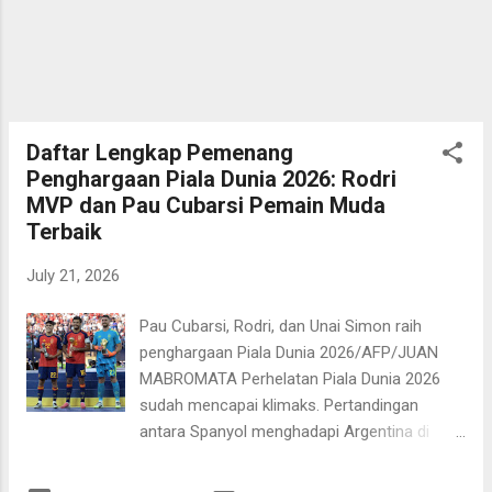
Mbappe dan kawan-kawan hingga
pertengahan 2030. Durasi kontrak lebih dari
empat tahun itu tentu menunjukkan
kepercayaan dan harapan tinggi FFF
terhadap Zidane untuk memberikan prestasi
kepada timnas Prancis. Romano
Daftar Lengkap Pemenang
mengatakan segala detil administratif sudah
Penghargaan Piala Dunia 2026: Rodri
rampung dan tinggal menunggu...
MVP dan Pau Cubarsi Pemain Muda
Terbaik
July 21, 2026
Pau Cubarsi, Rodri, dan Unai Simon raih
penghargaan Piala Dunia 2026/AFP/JUAN
MABROMATA Perhelatan Piala Dunia 2026
sudah mencapai klimaks. Pertandingan
antara Spanyol menghadapi Argentina di
New York New Jersey Stadium pada Senin,
20 Juli 2026 dini hari WIB menjadi