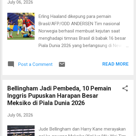
July 06, 2026
Diney di menit ke-111. Sementara itu
sepasang gol Cape Verde dicetak oleh Deroy
Erling Haaland dikepung para pemain
Duarte di menit ke-59 dan Sidny Lopes di
Brasil/AFP/ODD ANDERSEN Tim nasional
menit ke-103. Hasil ini mengantar Argentina
Norwegia berhasil membuat kejutan saat
ke babak 16 besar dan akan menghadapi
menghadapi timnas Brasil di babak 16 besar
timnas Mesir yang menghentikan perlawanan
Piala Dunia 2026 yang berlangsung di New
wakil terakhir dari benua Asia yakni Australia
York New Jersey Stadium pada Senin, 6 Juli
melalui adu penalti dengan skor 4-2. Kapten
2026 pagi WIB. Norwegia berhasil
timnas Argentina, Lionel Messi angkat topi
READ MORE
Post a Comment
mengalahkan Tim Samba dengan skor 2-1
dengan perjuangan Cape Verde. Ti...
sekaligus memastikan satu tiket ke babak
perempat final. Sementara itu mimpi Selecao
Bellingham Jadi Pembeda, 10 Pemain
untuk kembali berjaya pun pupus. Lebih
Inggris Pupuskan Harapan Besar
menyedihkan ini menjadi pertandingan
Meksiko di Piala Dunia 2026
terakhir Neymar bersama timnas Brasil. Ia
memutuskan pensiun dari tim nasional
July 06, 2026
setelah perhelatan akbar ini. Pahlawan
kemenangan Norwegia adalah Erling Haaland
Jude Bellingham dan Harry Kane merayakan
yang memborong dua gol di babak kedua.