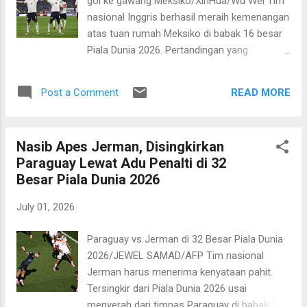
gol ke gawang Meksiko/XinHua/Wu Wei Tim
Sementara itu, Brasil sempat memperkecil
nasional Inggris berhasil meraih kemenangan
kedudukan melalui sepakan penalti Neymar di
atas tuan rumah Meksiko di babak 16 besar
penghujung laga. Brasil sebenarnya
Piala Dunia 2026. Pertandingan yang
mendapat peluang emas untuk mencetak gol
berlangsung di Stadion Azteca pada Senin, 6
lebih dahulu ketika mendapat hadiah penalti.
Juli 2026 pagi WIB berlangsung sengit
Penalti diberikan menyusul pelanggaran
READ MORE
Post a Comment
dengan kemenangan Inggris 3-2. Tiga gol
Kristoffer Ajer terhadap Matheus Cunha di
Inggris dicetak oleh Jude Bellingham dan
kotak terlarang. ...
sepakan penalti Harry Kane. Pemain yang
Nasib Apes Jerman, Disingkirkan
disebutkan pertama mencetak dua gol.
Paraguay Lewat Adu Penalti di 32
Sementara itu, Meksiko mencetak dua gol
Besar Piala Dunia 2026
melalui Julian Quinones dan penalti Raul
Jimenez. Pertandingan ini berlangsung dalam
July 01, 2026
tempo tinggi dengan tuan rumah Meksiko
terus memberikan tekanan dan Inggris
Paraguay vs Jerman di 32 Besar Piala Dunia
bermain sangat efektif dengan
2026/JEWEL SAMAD/AFP Tim nasional
memaksimalkan setiap peluang. Meksiko
Jerman harus menerima kenyataan pahit.
sebenarnya mendapat keuntungan tambahan
Tersingkir dari Piala Dunia 2026 usai
ketika Inggris harus kehilangan Jarrel
menyerah dari timnas Paraguay di babak 32