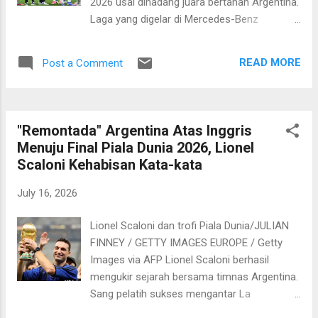
2026 usai dihadang juara bertahan Argentina.
cukup." Ia menyayangkan timnya tak bisa
Laga yang digelar di Mercedes-Benz
merespon perubahan permainan lawan
Stadium, Atlanta pada Kamis, 16 Juli 2026
dengan baik. Saat Argentina terus menekan,
dini hari WIB berakhir dengan skor 2-1 untuk
mereka seperti kehilangan kemampuan untuk
READ MORE
Post a Comment
kemenangan Tim Tango. Pelatih Inggris,
menaha...
Thomas Tuchel pun tak kuasa
menyembunyikan kekecewaannya. Ia
menyoroti permainan timnya yang terlalu
"Remontada" Argentina Atas Inggris
pasif sehingga kehilangan momentum. "Kami
Menuju Final Piala Dunia 2026, Lionel
sangat kecewa, kami sudah sangat dekat.
Scaloni Kehabisan Kata-kata
Namun, kami bermain terlalu pasif setelah
mencetak gol dan membiarkan mereka
July 16, 2026
menciptakan banyak peluang," tandas Tuchel.
Lebih lanjut, ia menyebut timnya tidak
Lionel Scaloni dan trofi Piala Dunia/JULIAN
mampu memberikan tekanan dan
FINNEY / GETTY IMAGES EUROPE / Getty
mengamankan bola sehingga mereka
Images via AFP Lionel Scaloni berhasil
kecolongan oleh umpan silang lawan. "Kami
mengukir sejarah bersama timnas Argentina.
tidak mampu merebut penguasaan bola
Sang pelatih sukses mengantar La
kembali, dan akhirnya kami kebobolan banyak
Albiceleste ke final Piala Dunia 2026. Hal ini