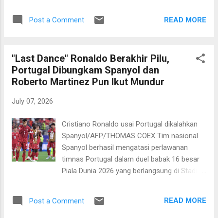
Seattle pada Selasa, 7 Juli 2026 pagi WIB
istimewa dalam sepak bola, bukan hal yang
berakhir dengan skor 4-1 untuk kemenangan
mudah dicapai. Kami merasa senang dan
READ MORE
Post a Comment
Belgia. Empat gol The Red Devils dicetak oleh
antusias saat ini, ...
Cahrles De Ketelaere, Hans Vanaken, dan
Romelu Lukaku. Pemain yang disebutkan
"Last Dance" Ronaldo Berakhir Pilu,
pertama mencetak brace alias sepasang gol.
Portugal Dibungkam Spanyol dan
Sementara itu, gol tunggal tuan rumah
Roberto Martinez Pun Ikut Mundur
dipersembahkan oleh Malik Tillman. Hasil ini
mengantar Belgia ke babak delapan besar
July 07, 2026
dan akan menghadapi Spanyol. Spanyol
berhasil memulangkah Portugal berkat
Cristiano Ronaldo usai Portugal dikalahkan
kemenangan tipis satu gol tanpa balas.
Spanyol/AFP/THOMAS COEX Tim nasional
Sementara itu mimpi Amerika Serikat berjaya
Spanyol berhasil mengatasi perlawanan
di kandang sendiri pun harus pupus. Pelatih
timnas Portugal dalam duel babak 16 besar
Amerika Serikat, Mauricio Pochettino sangat
Piala Dunia 2026 yang berlangsung di Stadion
kecewa dengan hasil ini. Tidak hanya soal
Dallas, Texas, Amerika Serikat, pada Selasa,
kekalahan, tetapi juga menyesali kebobolan
7 Juli 2026 dini hari WIB. La Furia Roja
empat gol. “Semua orang melihat sejak awal
READ MORE
Post a Comment
mencatatkan kemenangan tipis satu gol
bahwa kami tidak...
tanpa balas. Pahlawan kemenangan Spanyol