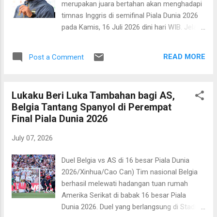
merupakan juara bertahan akan menghadapi
hanya kebobolan satu gol dalam tujuh
timnas Inggris di semifinal Piala Dunia 2026
pertandingan. Luis [de la Fuente] dan saya
pada Kamis, 16 Juli 2026 dini hari WIB. Jelas
fokus pada pertahanan yang baik. Tetapi
pertandingan ini akan menarik perhatian.
dengan kualitas serangan kedua tim, kita
Kedua tim yang punya kedalaman skuad dan
dapat mengharapkan pertandingan yang
READ MORE
Post a Comment
kualitas individu mumpuni akan beradu
spektakuler," sambungnya. ...
memperebutkan tiket final, menghadapi
pemenang antra Prancis versus Spanyol.
Lukaku Beri Luka Tambahan bagi AS,
Pelatih Inggris, Lionel Scaloni tak mau
Belgia Tantang Spanyol di Perempat
pertandingan ini dikaitkan dengan rivalitas
Final Piala Dunia 2026
masa lalu. Menurutnya, ini merupakan murni
pertarungan di lapangan sepak bola. “Apa
July 07, 2026
yang dicapai tim ini sungguh bersejarah,
meskipun kami sebenarnya bisa bermain
Duel Belgia vs AS di 16 besar Piala Dunia
lebih baik lagi. Bisa kembali tampil di
2026/Xinhua/Cao Can) Tim nasional Belgia
semifinal adalah pencapaian bersejarah,"
berhasil melewati hadangan tuan rumah
tegasnya. Pria asal Argentina itu menyebut
Amerika Serikat di babak 16 besar Piala
timnya akan fokus mempersiapkan diri
Dunia 2026. Duel yang berlangsung di Stadion
menghadapi laga ini. "Ini adalah posisi