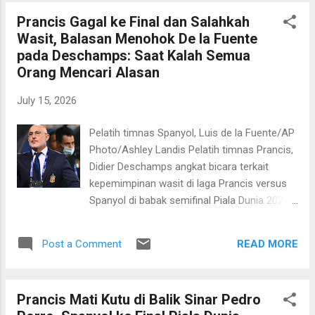
diuntungkan usai membuka keunggulan.
Prancis Gagal ke Final dan Salahkah
Namun, kesalahan strategi yang diperagakan
Wasit, Balasan Menohok De la Fuente
sang pelatih Thomas Tuchel harus dibayar
pada Deschamps: Saat Kalah Semua
mahal dengan “comeback” La Albiceleste.
Orang Mencari Alasan
Kekalahan ini membuat mimpi Inggris agar
“football coming home” pupus. The Three
July 15, 2026
Lions akan menghadapi Prancis dalam
perebutan tempat ketiga. Sementara itu,
Pelatih timnas Spanyol, Luis de la Fuente/AP
Argentina kian dekat mempertahankan gelar.
Photo/Ashley Landis Pelatih timnas Prancis,
Lionel Messi dan kawan-kawan akan
Didier Deschamps angkat bicara terkait
menghadapi timnas Spanyol dalam
kepemimpinan wasit di laga Prancis versus
perebutan gelar juara pada Senin, 20 Juli
Spanyol di babak semifinal Piala Dunia 2026.
2026 dini hari WIB. Kedua tim bermain
Duel yang digelar di AT&T Stadium, Arlington
berimbang di paruh pertama. Tidak ada gol
pada Rabu, 15 Juli 2026 dini hari WIB itu
tercipta hingga kedua tim ke ruang ganti.
READ MORE
Post a Comment
dipimpin oleh Ivan Barton asal El Salvador
Inggris yang...
yang punya jam terbang terbanyak di Piala
Dunia dibanding pengadil pertandingan
Prancis Mati Kutu di Balik Sinar Pedro
lainnya dari Konfederasi Sepakbola Amerika