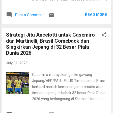
Quansah yang mendapat kartu merah usai
besar. Duel yang berlangsung di Boston
melanggar Jesus Gallardo sepuluh menit
Stadium pada Selasa, 30 Juni 2026 pagi WIB
setelah babak kedua berjalan. Kegagalan ini
READ MORE
Post a Comment
berakhir dengan skor 1-1 hingga extra time.
membuat harapan rakyat Meksiko melihat
Sayangnya, di babak adu penalti, Der Panzer
tim kesayangannya berbica...
menyerah 3-4. Kekalahan ini membuat
Strategi Jitu Ancelotti untuk Casemiro
langkah Jerman di pentas akbar kali ini harus
dan Martinelli, Brasil Comeback dan
terhenti. Sementara itu Paraguay boleh
Singkirkan Jepang di 32 Besar Piala
berpesta sambil mempersiapkan diri
Dunia 2026
menghadapi laga di babak 16 besar, yakni
pemenang antara Prancis kontra Swedia.
July 01, 2026
Jerman sesungguhnya bermain bagus
dengan penguasaan bola hingga 79 persen.
Casemiro merayakan gol ke gawang
Namun, Paraguay bisa menerapkan
Jepang/AFP/PAUL ELLIS Tim nasional Brasil
pertahanan yang rapat dan bisa mencuri gol
berhasil meraih kemenangan dramatis atas
lebih dahulu di menit ke-42. Melalui skema
timnas Jepang di babak 32 besar Piala Dunia
serangan balik cepat tendangan sudut Miguel
2026 yang berlangsung di Stadion Houston,
Amiron sempat ditepis Manuel Neuer
Amerika Serikat pada Selasa (30/6/2026) dini
sebelum bola dikembalikan dan dilanjutkan
hari WIB. Dalam keadaan tertinggal, Selecao