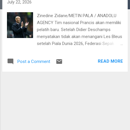
July 22, 2026
Zinedine Zidane/METIN PALA / ANADOLU
AGENCY Tim nasional Prancis akan memiliki
pelatih baru. Setelah Didier Deschamps
menyatakan tidak akan menangani Les Bleus
setelah Piala Dunia 2026, Federasi Sepak
Bola Prancis (FFF) pun sudah bergerak cepat
mencari pengganti. Sosok yang akan
READ MORE
Post a Comment
melanjutkan estafet Deschamps adalah
Zinedine Zidane. Nama Zidane sudah lama
dikaitkan dengan timnas Prancis, terutama
sejak setelah memilih rehat dari kursi pelatih
Real Madrid. Pakar transfer kenamaan Italia,
Fabrizio Romano pun sudah memberikan
bocoran bahwa mantan pemain Real Madrid
dan timnas Prancis itu sudah menyepakati
kontrak yang ditawarkan FFF. Disebutkan
Zidane sepakat untuk menangani Kylian