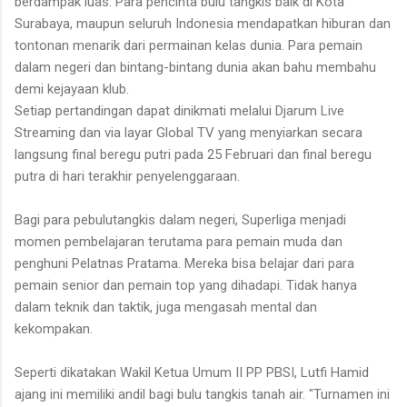
berdampak luas. Para pencinta bulu tangkis baik di Kota
Surabaya, maupun seluruh Indonesia mendapatkan hiburan dan
tontonan menarik dari permainan kelas dunia. Para pemain
dalam negeri dan bintang-bintang dunia akan bahu membahu
demi kejayaan klub.
Setiap pertandingan dapat dinikmati melalui Djarum Live
Streaming dan via layar Global TV yang menyiarkan secara
langsung final beregu putri pada 25 Februari dan final beregu
putra di hari terakhir penyelenggaraan.
Bagi para pebulutangkis dalam negeri, Superliga menjadi
momen pembelajaran terutama para pemain muda dan
penghuni Pelatnas Pratama. Mereka bisa belajar dari para
pemain senior dan pemain top yang dihadapi. Tidak hanya
dalam teknik dan taktik, juga mengasah mental dan
kekompakan.
Seperti dikatakan Wakil Ketua Umum II PP PBSI, Lutfi Hamid
ajang ini memiliki andil bagi bulu tangkis tanah air. "Turnamen ini