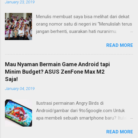
January 23, 2019
Menulis membuat saya bisa melihat dari dekat
orang nomor satu di negeri ini “Menulislah terus
jangan berhenti, suarakan hati nuranimu.
Kemudian setelah itu biarlah tulisan itu
READ MORE
membela dirinya sendiri, biarlah tulisanmu itu
mengikuti takdirnya.” (Buya Hamka) Saya baru
mengenal petikan masyur di atas belakangan,
Mau Nyaman Bermain Game Android tapi
jauh bertahun-tahun setelah saya bergumul
Minim Budget? ASUS ZenFone Max M2
dengan dunia tulis-menulis. Ketika itu saya
Saja!
masih duduk di bangku Sekolah Menengah Atas
January 04, 2019
(SMA) di Flores, Nusa Tenggara Timur (NTT).
Tidak ada maksud atau tujuan khusus saat itu.
Ilustrasi permainan Angry Birds di
Yang ada hanya satu: menulis dan terus
Android/gambar dari 9to5google.com Untuk
menulis. Bisa jadi perkenalan saya dengan dunia
apa membeli sebuah smartphone baru? Itulah
menulis berjalan beriringan dengan ketertarikan
pertanyaan yang kerap berkelebat di kepala
saya pada dunia literasi umumnya. Perkenalan
READ MORE
saya ketika berencana membeli sebuah telepon
saya dengan dunia menulis karena aktivitas