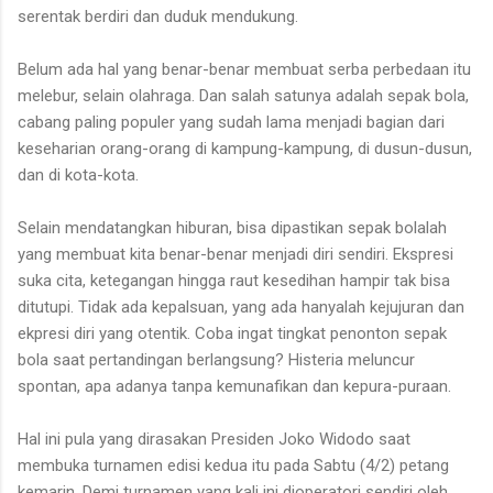
serentak berdiri dan duduk mendukung.
Belum ada hal yang benar-benar membuat serba perbedaan itu
melebur, selain olahraga. Dan salah satunya adalah sepak bola,
cabang paling populer yang sudah lama menjadi bagian dari
keseharian orang-orang di kampung-kampung, di dusun-dusun,
dan di kota-kota.
Selain mendatangkan hiburan, bisa dipastikan sepak bolalah
yang membuat kita benar-benar menjadi diri sendiri. Ekspresi
suka cita, ketegangan hingga raut kesedihan hampir tak bisa
ditutupi. Tidak ada kepalsuan, yang ada hanyalah kejujuran dan
ekpresi diri yang otentik. Coba ingat tingkat penonton sepak
bola saat pertandingan berlangsung? Histeria meluncur
spontan, apa adanya tanpa kemunafikan dan kepura-puraan.
Hal ini pula yang dirasakan Presiden Joko Widodo saat
membuka turnamen edisi kedua itu pada Sabtu (4/2) petang
kemarin. Demi turnamen yang kali ini dioperatori sendiri oleh