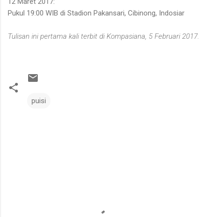
12 Maret 2017:
Pukul 19:00 WIB di Stadion Pakansari, Cibinong, Indosiar
Tulisan ini pertama kali terbit di Kompasiana, 5 Februari 2017.
puisi
C
o
m
m
e
n
t