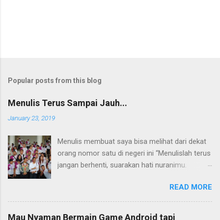
Popular posts from this blog
Menulis Terus Sampai Jauh...
January 23, 2019
Menulis membuat saya bisa melihat dari dekat
orang nomor satu di negeri ini “Menulislah terus
jangan berhenti, suarakan hati nuranimu.
Kemudian setelah itu biarlah tulisan itu
READ MORE
membela dirinya sendiri, biarlah tulisanmu itu
mengikuti takdirnya.” (Buya Hamka) Saya baru
mengenal petikan masyur di atas belakangan,
Mau Nyaman Bermain Game Android tapi