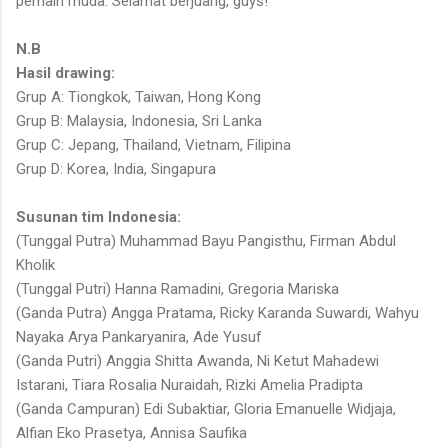
pemain muda. Selamat berjuang, guys!
N.B
Hasil drawing:
Grup A: Tiongkok, Taiwan, Hong Kong
Grup B: Malaysia, Indonesia, Sri Lanka
Grup C: Jepang, Thailand, Vietnam, Filipina
Grup D: Korea, India, Singapura
Susunan tim Indonesia:
(Tunggal Putra) Muhammad Bayu Pangisthu, Firman Abdul
Kholik
(Tunggal Putri) Hanna Ramadini, Gregoria Mariska
(Ganda Putra) Angga Pratama, Ricky Karanda Suwardi, Wahyu
Nayaka Arya Pankaryanira, Ade Yusuf
(Ganda Putri) Anggia Shitta Awanda, Ni Ketut Mahadewi
Istarani, Tiara Rosalia Nuraidah, Rizki Amelia Pradipta
(Ganda Campuran) Edi Subaktiar, Gloria Emanuelle Widjaja,
Alfian Eko Prasetya, Annisa Saufika