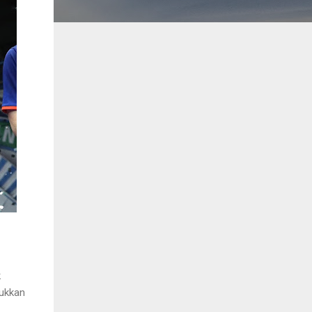
k
lukkan