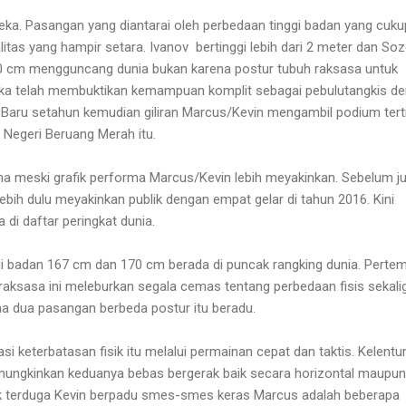
ka. Pasangan yang diantarai oleh perbedaan tinggi badan yang cuku
litas yang hampir setara. Ivanov
bertinggi lebih dari 2 meter dan So
 20 cm mengguncang dunia bukan karena postur tubuh raksasa untuk
reka telah membuktikan kemampuan komplit sebagai pebulutangkis d
. Baru setahun kemudian giliran Marcus/Kevin mengambil podium tert
 Negeri Beruang Merah itu.
a meski grafik performa Marcus/Kevin lebih meyakinkan. Sebelum j
ebih dulu meyakinkan publik dengan empat gelar di tahun 2016. Kini
 di daftar peringkat dunia.
gi badan 167 cm dan 170 cm berada di puncak rangking dunia. Perte
 raksasa ini meleburkan segala cemas tentang perbedaan fisis sekali
a dua pasangan berbeda postur itu beradu.
i keterbatasan fisik itu melalui permainan cepat dan taktis. Kelentu
emungkinkan keduanya bebas bergerak baik secara horizontal maupun
tak terduga Kevin berpadu smes-smes keras Marcus adalah beberapa