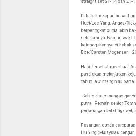
straight set 21-14 dan 21-
Di babak delapan besar har
Huei/Lee Yang. Angga/Ricky
berperingkat dunia lebih b
sebelumnya. Namun wakil T
ketangguhannya di babak s
Boe/Carsten Mogensen,
2
Hasil tersebut membuat An
pasti akan melanjutkan kej
tahun lalu: menginjak partai 
Selain dua pasangan ganda 
putra.
Pemain senior Tomm
pertarungan ketat tiga set,
Pasangan ganda campuran E
Liu Ying (Malaysia), deng