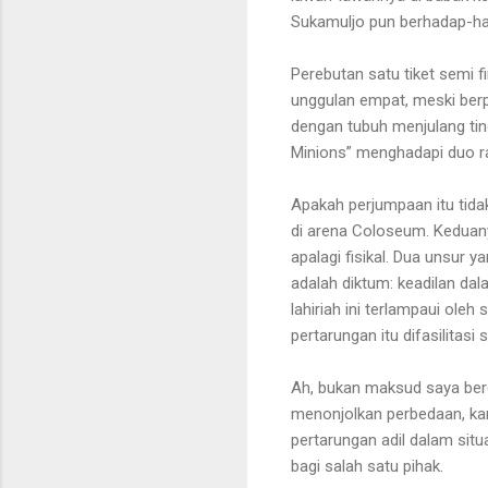
Sukamuljo pun berhadap-ha
Perebutan satu tiket semi 
unggulan empat, meski berp
dengan tubuh menjulang tin
Minions” menghadapi duo r
Apakah perjumpaan itu tidak
di arena Coloseum. Keduany
apalagi fisikal. Dua unsur
adalah diktum: keadilan dal
lahiriah ini terlampaui ol
pertarungan itu difasilitas
Ah, bukan maksud saya ber
menonjolkan perbedaan, ka
pertarungan adil dalam situ
bagi salah satu pihak.