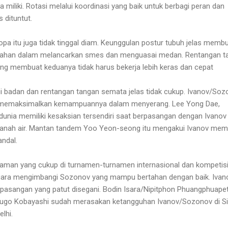
 miliki. Rotasi melalui koordinasi yang baik untuk berbagi peran dan
dituntut.
Eropa itu juga tidak tinggal diam. Keunggulan postur tubuh jelas memb
ahan dalam melancarkan smes dan menguasai medan. Rentangan t
ang membuat keduanya tidak harus bekerja lebih keras dan cepat
 badan dan rentangan tangan semata jelas tidak cukup. Ivanov/Soz
an memaksimalkan kemampuannya dalam menyerang. Lee Yong Dae,
nia memiliki kesaksian tersendiri saat berpasangan dengan Ivanov
tanah air. Mantan tandem Yoo Yeon-seong itu mengakui Ivanov memil
andal.
laman yang cukup di turnamen-turnamen internasional dan kompetis
negara mengimbangi Sozonov yang mampu bertahan dengan baik. Ivano
pasangan yang patut disegani. Bodin Isara/Nipitphon Phuangphuapet
Yugo Kobayashi sudah merasakan ketangguhan Ivanov/Sozonov di Si
lhi.