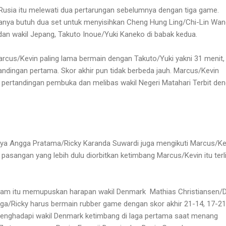
sia itu melewati dua pertarungan sebelumnya dengan tiga game.
nya butuh dua set untuk menyisihkan Cheng Hung Ling/Chi-Lin Wan
dan wakil Jepang, Takuto Inoue/Yuki Kaneko di babak kedua.
arcus/Kevin paling lama bermain dengan Takuto/Yuki yakni 31 menit, 
andingan pertama. Skor akhir pun tidak berbeda jauh. Marcus/Kevin
pertandingan pembuka dan melibas wakil Negeri Matahari Terbit de
nya Angga Pratama/Ricky Karanda Suwardi juga mengikuti Marcus/Ke
pasangan yang lebih dulu diorbitkan ketimbang Marcus/Kevin itu terl
enam itu memupuskan harapan wakil Denmark
Mathias Christiansen/
ga/Ricky harus bermain rubber game dengan skor akhir 21-14, 17-21
nghadapi wakil Denmark ketimbang di laga pertama saat menang