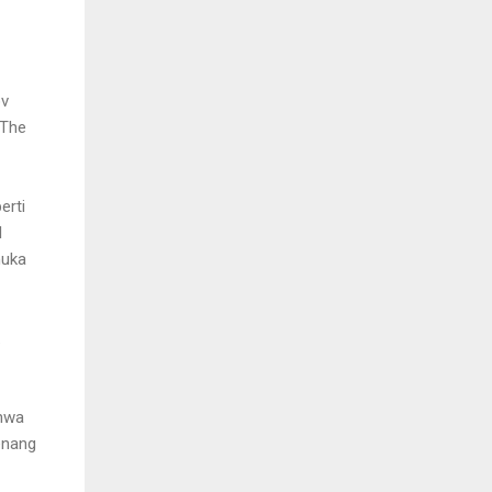
ov
“The
erti
l
muka
.
ahwa
enang