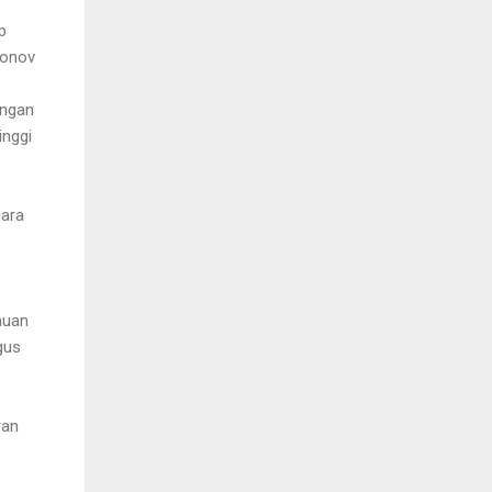
p
zonov
engan
inggi
uara
muan
gus
ran