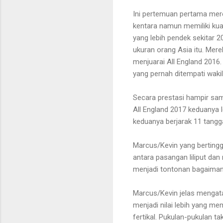
Ini pertemuan pertama mere
kentara namun memiliki kua
yang lebih pendek sekitar
ukuran orang Asia itu. Me
menjuarai All England 2016
yang pernah ditempati wakil
Secara prestasi hampir sam
All England 2017 keduanya l
keduanya berjarak 11 tangga
Marcus/Kevin yang berting
antara pasangan liliput dan
menjadi tontonan bagaiman
Marcus/Kevin jelas mengatas
menjadi nilai lebih yang m
fertikal. Pukulan-pukulan 