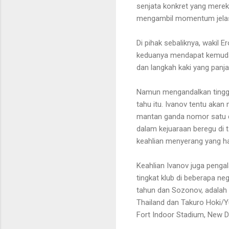
senjata konkret yang mereka
mengambil momentum jelas 
Di pihak sebaliknya, wakil 
keduanya mendapat kemud
dan langkah kaki yang panj
Namun mengandalkan tinggi
tahu itu. Ivanov tentu ak
mantan ganda nomor satu du
dalam kejuaraan beregu di 
keahlian menyerang yang h
Keahlian Ivanov juga penga
tingkat klub di beberapa 
tahun dan Sozonov, adalah 
Thailand dan Takuro Hoki/
Fort Indoor Stadium, New De