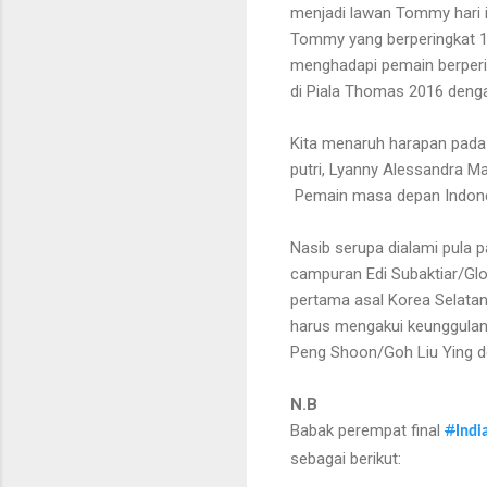
menjadi lawan Tommy hari i
Tommy yang berperingkat 1
menghadapi pemain berperin
di Piala Thomas 2016 deng
Kita menaruh harapan pada t
putri, Lyanny Alessandra M
Pemain masa depan Indones
Nasib serupa dialami pula
campuran Edi Subaktiar/Glo
pertama asal Korea Selata
harus mengakui keunggulan 
Peng Shoon/Goh Liu Ying d
N.B
Babak perempat final
#
Indi
sebagai berikut: