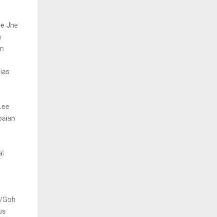
ee Jhe
n
an
ias
Lee
paian
al
n/Goh
us