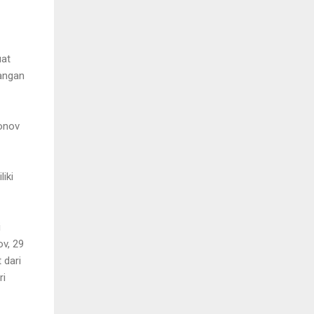
uat
angan
onov
iki
i
v, 29
 dari
ri