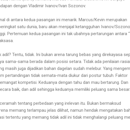
dapan dengan Vladimir Ivanov/Ivan Sozonov.
final di antara kedua pasangan ini menarik. Marcus/Kevin merupakan
eringkat satu dunia, baru akan menjajal ketangguhan Ivanov/Sozon
ggi. Pertemuan kedua pasangan ini tak ubahnya pertarungan antara 
aksasa.
 adil? Tentu, tidak. Ini bukan arena tarung bebas yang direkayasa sep
a sama-sama berada dalam posisi setara. Tidak ada penilaian rasia
 yang masih juga dijadikan bahan dagelan sudah melebur. Yang menge
am pertandingan tidak semata-mata diukur dari postur tubuh. Faktor
eh semangat kompetisi. Keduanya dengan tahu dan mau bertarung. Dan
i secara baik, dan adil sehingga keduanya memiliki peluang sama besar
ceramah tentang perbedaan yang irelevan itu. Bukan bermaksud
rena memang terlampau jelas dilihat, namun hendak mengatakan b
asi tertentu yang memang tidak adil ini tidak menghalangi peluang m