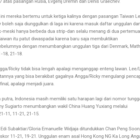
17 atas pasangan Rusia, Evgenij Dremin dan Denis Graechev.
i ini mereka bertemu untuk ketiga kalinya dengan pasangan Taiwan L
 boleh saja diunggulkan di laga ini karena masuk daftar unggulan da
aik-meski hanya berbeda dua strip-dan selalu menang di dua pertemu
aiwan itu patut diwaspadai karena baru saja membuktikan
ebelumnya dengan menumbangkan unggulan tiga dari Denmark, Math
1-18, 21-18.
gga/Ricky tidak bisa lengah apalagi menganggap enteng lawan. Lee/
utannya yang bisa berakibat gagalnya Angga/Ricky mengulangi penca
final, apalagi menjadi juara.
putra, Indonesia masih memiliki satu harapan lagi dari nomor tungg
y Sugiarto menumbangkan wakil China Huang Yuxiang melalui
 21-11, 11-21, 21-15.
di Subaktiar/Gloria Emanuelle Widjaja ditundukkan Chan Peng Soo
an skor 11-21, 19-21. Unggulan enam asal Hong Kong NG Ka Long Ang