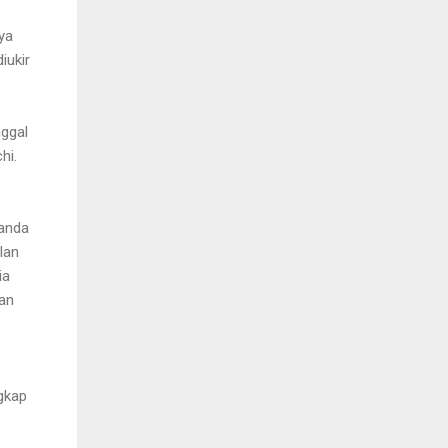
ya
iukir
ggal
hi.
anda
lan
ia
han
ngkap