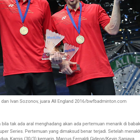
v dan Ivan Sozonov, juara All England 2016/bwfbadminton.com
a bila tak ada aral menghadang akan ada pertemuan menarik di baba
Super Series. Pertemuan yang dimaksud benar terjadi. Setelah menak
dua, Kamis (30/3) kemarin, Marcus Fernaldi Gideon/Kevin Sanjaya