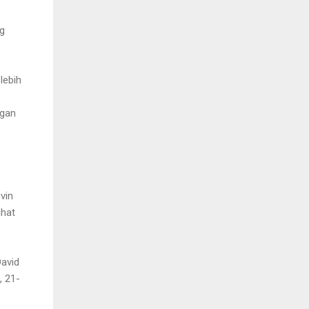
g
lebih
ngan
vin
ihat
David
, 21-