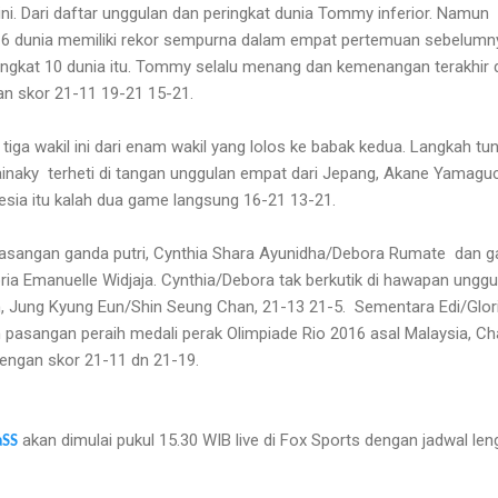
ni. Dari daftar unggulan dan peringkat dunia Tommy inferior. Namun
6 dunia memiliki rekor sempurna dalam empat pertemuan sebelumn
gkat 10 dunia itu. Tommy selalu menang dan kemenangan terakhir d
an skor
21-11 19-21 15-21.
iga wakil ini dari enam wakil yang lolos ke babak kedua. Langkah t
un
ainaky
terheti di tangan unggulan empat dari Jepang, Akane Yamaguc
ia itu kalah dua game langsung 16-21 13-21.
 pasangan ganda putri, Cynthia Shara Ayunidha/Debora Rumate
dan g
ria Emanuelle Widjaja. Cynthia/Debora tak berkutik di hawapan unggu
n, Jung Kyung Eun/Shin Seung Chan, 21-13 21-5.
Sementara Edi/Glor
pasangan peraih medali perak Olimpiade Rio 2016 asal Malaysia, C
engan skor 21-11 dn 21-19.
akan dimulai pukul 15.30 WIB live di Fox Sports dengan jadwal le
aSS