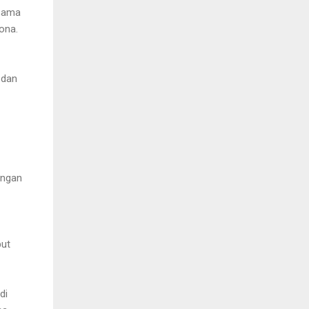
 sama
ona.
 dan
ongan
put
di