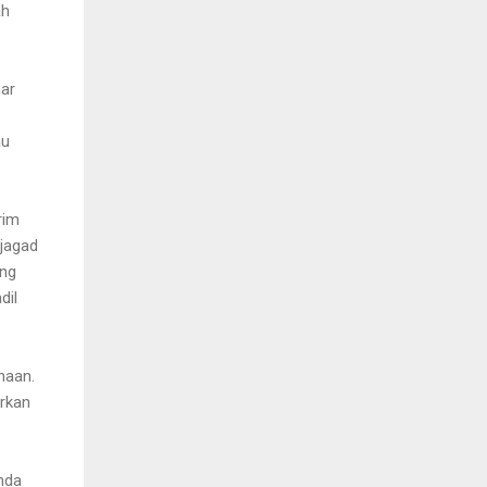
ah
ar
au
rim
ejagad
ang
dil
naan.
arkan
nda