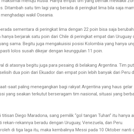
iket maksimal menuju Rusia. Hanya empat tim yang berhak mewakili zo
Ditambah satu tim lagi yang berada di peringkat lima bila saja ma
f
menghadapi wakil Oseania.
berada sementara di peringkat lima dengan 22 poin bisa saja berubah
 hanya berjarak satu poin dari Chile di peringkat empat dan Uruguay 
yang sama. Begitu juga mengakuisisi posisi Kolombia yang hanya un
 pasti lolos susah dikejar dengan keunggulan 11 poin.
ival di atasnya begitu juga para pesaing di belakang Argentina. Tim put
rselisih dua poin dari Ekuador dan empat poin lebih banyak dari Peru 
saat-saat paling menegangkan bagi rakyat Argentina yang haus gelar
ssi yang seakan terkutut berseragam tim nasional, situasi yang berb
 titisan Diego Maradona, sang pemilik “gol tangan Tuhan” itu hanya 
i rekan-rekannya beradu dengan Uruguay, Venezuela, dan Peru.
roleh di tiga laga itu, maka kembalinya Messi pada 10 Oktober nanti d