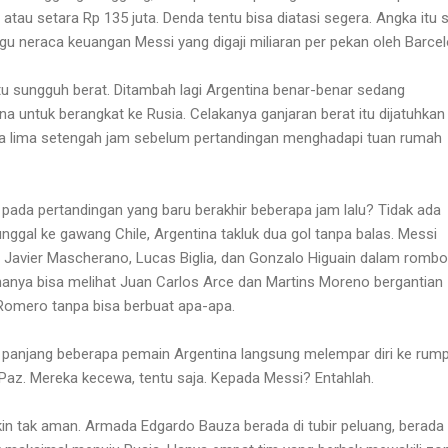
atau setara Rp 135 juta. Denda tentu bisa diatasi segera. Angka itu
gu neraca keuangan Messi yang digaji miliaran per pekan oleh Barcel
u sungguh berat. Ditambah lagi Argentina benar-benar sedang
untuk berangkat ke Rusia. Celakanya ganjaran berat itu dijatuhkan
ya lima setengah jam sebelum pertandingan menghadapi tuan rumah
pada pertandingan yang baru berakhir beberapa jam lalu? Tidak ada
nggal ke gawang Chile, Argentina takluk dua gol tanpa balas. Messi
 Javier Mascherano, Lucas Biglia, dan Gonzalo Higuain dalam romb
anya bisa melihat Juan Carlos Arce dan Martins Moreno bergantian
omero tanpa bisa berbuat apa-apa.
t panjang beberapa pemain Argentina langsung melempar diri ke rum
 Paz. Mereka kecewa, tentu saja. Kepada Messi? Entahlah.
in tak aman. Armada Edgardo Bauza berada di tubir peluang, berada 