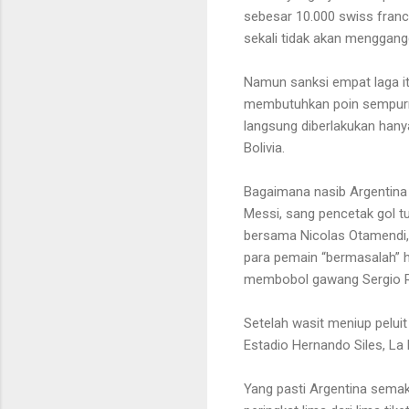
sebesar 10.000 swiss franc 
sekali tidak akan menggang
Namun sanksi empat laga it
membutuhkan poin sempurna 
langsung diberlakukan han
Bolivia.
Bagaimana nasib Argentina 
Messi, sang pencetak gol tu
bersama
Nicolas Otamendi,
para pemain “bermasalah” h
membobol gawang Sergio R
Setelah wasit meniup pelui
Estadio Hernando Siles, La
Yang pasti Argentina semak