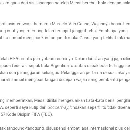
 hakim garis dari sisi lapangan setelah Messi berebut bola dengan sal
ati asisten wasit bernama Marcelo Van Gasse. Wajahnya benar-ben
mpang imut yang memang telah tersaput janggut tebal. Entah apa yang
at itu sambil mengibaskan tangan di muka Gasse yang terlihat tak m
elah FIFA merilis pernyataan resminya. Dalam lansiran yang juga diki
pada federasi sepak bola Argentina, otoritas sepak bola tertinggi s
kan dua pelanggaran sekaligus. Pelanggaran pertama sesuai laku y
 marah sambil mengibas tangan di depan wajah sang pembantu penga
ang memberatkan, Messi dinilai mengeluarkan kata-kata berisi penghi
A, seperti saya kutip dari
Soccerway,
tindakan seperti itu tidak diben
57 Kode Disiplin FIFA (FDC).
 tak tanggung-tanggung, disuspensi empat laga internasional plus de