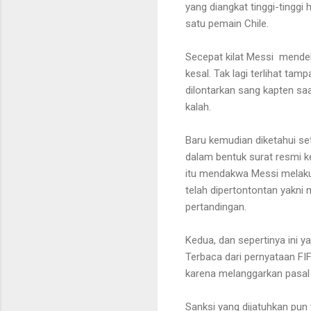
yang diangkat tinggi-tinggi
satu pemain Chile.
Secepat kilat Messi
mendek
kesal. Tak lagi terlihat ta
dilontarkan sang kapten sa
kalah.
Baru kemudian diketahui set
dalam bentuk surat resmi ke
itu mendakwa Messi melaku
telah dipertontontan yakni
pertandingan.
Kedua, dan sepertinya ini y
Terbaca dari pernyataan FIF
karena melanggarkan pasal 
Sanksi yang dijatuhkan pun