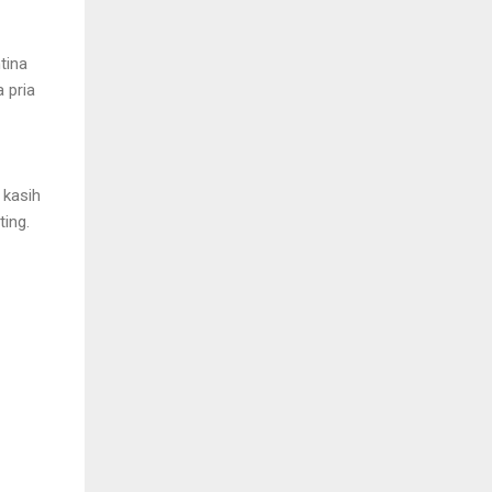
tina
 pria
 kasih
ing.