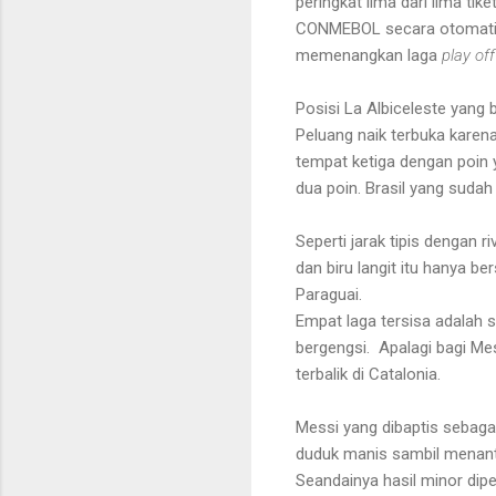
peringkat lima dari lima t
CONMEBOL secara otomatis. 
memenangkan laga
play of
Posisi La Albiceleste yang 
Peluang naik terbuka karena
tempat ketiga dengan poin 
dua poin. Brasil yang sudah
Seperti jarak tipis dengan r
dan biru langit itu hanya be
Paraguai.
Empat laga tersisa adalah 
bergengsi.
Apalagi bagi Me
terbalik di Catalonia.
Messi yang dibaptis sebagai
duduk manis sambil menant
Seandainya hasil minor dipe