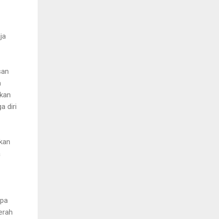
ja
san
a
gkan
a diri
akan
a
apa
erah