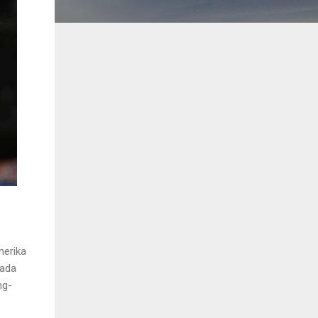
merika
pada
ng-