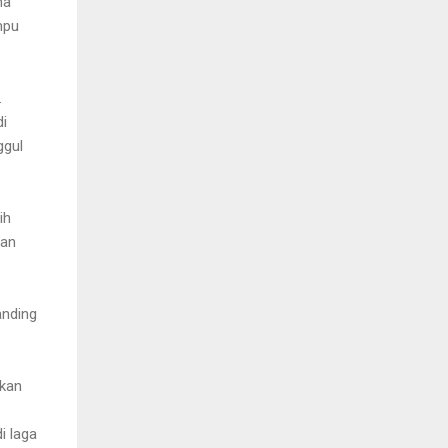
na
mpu
.
di
ggul
ih
dan
anding
akan
i laga