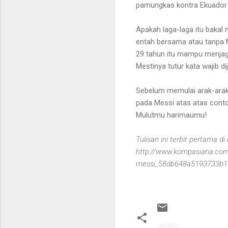
pamungkas kontra Ekuador ti
Apakah laga-laga itu bakal
entah bersama atau tanpa M
29 tahun itu mampu menjaga 
Mestinya tutur kata wajib di
Sebelum memulai arak-araka
pada Messi atas atas conto
Mulutmu harimaumu!
Tulisan ini terbit pertama 
http://www.kompasiana.com
messi_58db648a5193733b