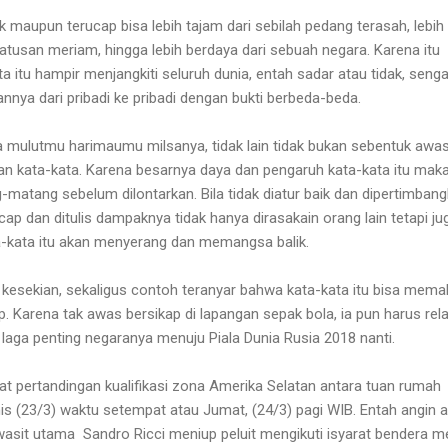
k maupun terucap bisa lebih tajam dari sebilah pedang terasah, lebih
tusan meriam, hingga lebih berdaya dari sebuah negara. Karena itu
a itu hampir menjangkiti seluruh dunia, entah sadar atau tidak, senga
annya dari pribadi ke pribadi dengan bukti berbeda-beda.
mulutmu harimaumu milsanya, tidak lain tidak bukan sebentuk awa
ngan kata-kata. Karena besarnya daya dan pengaruh kata-kata itu mak
-matang sebelum dilontarkan. Bila tidak diatur baik dan dipertimban
p dan ditulis dampaknya tidak hanya dirasakain orang lain tetapi jug
ta-kata itu akan menyerang dan memangsa balik.
 kesekian, sekaligus contoh teranyar bahwa kata-kata itu bisa mem
 Karena tak awas bersikap di lapangan sepak bola, ia pun harus rel
laga penting negaranya menuju Piala Dunia Rusia 2018 nanti.
t pertandingan kualifikasi zona Amerika Selatan antara tuan rumah
mis (23/3) waktu setempat atau Jumat, (24/3) pagi WIB. Entah angin 
wasit utama
Sandro Ricci meniup peluit mengikuti isyarat bendera m