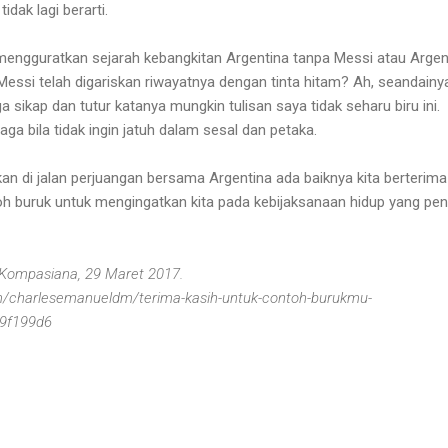
dak lagi berarti.
 mengguratkan sejarah kebangkitan Argentina tanpa Messi atau Argen
essi telah digariskan riwayatnya dengan tinta hitam? Ah, seandainya
sikap dan tutur katanya mungkin tulisan saya tidak seharu biru ini.
jaga bila tidak ingin jatuh dalam sesal dan petaka.
n di jalan perjuangan bersama Argentina ada baiknya kita berterima
h buruk untuk mengingatkan kita pada kebijaksanaan hidup yang pent
di Kompasiana, 29 Maret 2017.
/charlesemanueldm/terima-kasih-untuk-contoh-burukmu-
19f199d6