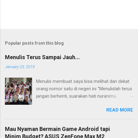
Popular posts from this blog
Menulis Terus Sampai Jauh...
January 23, 2019
Menulis membuat saya bisa melihat dari dekat
orang nomor satu di negeri ini “Menulislah terus
jangan berhenti, suarakan hati nuranimu.
Kemudian setelah itu biarlah tulisan itu
READ MORE
membela dirinya sendiri, biarlah tulisanmu itu
mengikuti takdirnya.” (Buya Hamka) Saya baru
mengenal petikan masyur di atas belakangan,
Mau Nyaman Bermain Game Android tapi
jauh bertahun-tahun setelah saya bergumul
Minim Budget? ASUS ZenFone Max M2