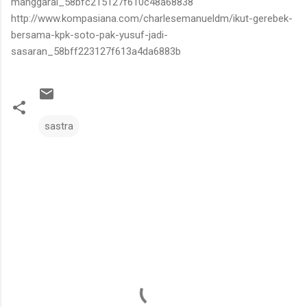
manggarai_58bfc215127f610c48a68838
http://www.kompasiana.com/charlesemanueldm/ikut-gerebek-
bersama-kpk-soto-pak-yusuf-jadi-
sasaran_58bff223127f613a4da6883b
sastra
C
o
m
m
e
n
t
s