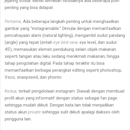
jejaring sosial. Meski demikian setidaknya ada beberapa poin
penting yang bisa didapat.
Pertama,
Ada beberapa langkah penting untuk menghasilkan
gambar yang “instagramable.” Dimulai dengan memanfaatkan
pencahayaan alami (natural lighting), mengambil sudut pandang
(angle) yang tepat (entah
eye bird view,
eye level, dan sudut
45’), memasukan elemen pendukung selain objek makanan
seperti tangan atau laku sedang menikmati makanan, hingga
tahap pengolahan digital. Pada tahap terakhir itu bisa
memanfaatkan berbagai perangkat editing seperti photoshop,
Vsco, snaspseed, dan phonto.
Kedua,
terkait pengelolaan instagram. Diawali dengan membuat
profil akun yang informatif dengan status sebagai fan page
sehingga mudah diikuti. Dengan kata lain tidak menjadikan
status akun
private
sehingga sulit diikuti apalagi diakses oleh
pengguna lain.