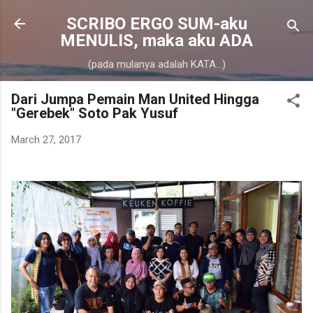
Skip to main content
SCRIBO ERGO SUM-aku
MENULIS, maka aku ADA
(pada mulanya adalah KATA...)
Dari Jumpa Pemain Man United Hingga
"Gerebek" Soto Pak Yusuf
March 27, 2017