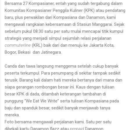
Bersama 27 Kompasianer, entah yang sudah tergabung dalam
Komunitas Kompasianer Penggila Kuliner (KPK) atau pendatang
baru, plus perwakilan dari Kompasiana dan Danamon, kami
mengawali rangkaian kebersamaan di Stasiun Manggarai. Sejak
sebelum pukul 08.30 satu per satu mulai mencapai titik kumpul
strategis yang menjadi simpul sejumlah relasi perjalanan
commuterline
(KRL) baik dari dan menuju ke Jakarta Kota,
Bogor, Bekasi
dan Jatinegara.
Canda dan tawa langsung menggema setelah cukup banyak
peserta terkumpul. Para penumpang di sekitar tampak sedikit
terusik. Barang kali dalam hati mereka bertanya dari mana dan
siapa gerangan rombongan besar ini. Kaus dengan tulisan
besar KPK di dada, ditambah keterangan tambahan di
punggung “We Eat We Write” serta tulisan Kompasiana pada
baju dan spanduk besar, sedikit banyak menjawab tanya
mereka.
Foto bersama mengawali perjalanan kami. Satu per satu
dibekali kartu Danamon flazz atau
prepaid
Danamon .