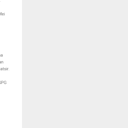
.
Mei
na
an
atsir
.
 GPG