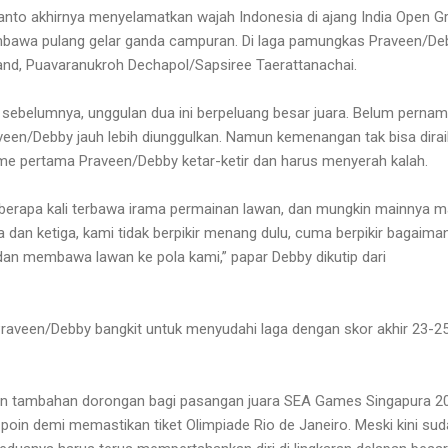
nto akhirnya menyelamatkan wajah Indonesia di ajang
India Open G
awa pulang gelar ganda campuran. Di laga pamungkas Praveen/De
and,
Puavaranukroh Dechapol/Sapsiree Taerattanachai
.
i sebelumnya, unggulan dua ini berpeluang besar juara. Belum pernam
aveen/Debby jauh lebih diunggulkan. Namun kemenangan tak bisa dira
me pertama Praveen/Debby ketar-ketir dan harus menyerah kalah.
berapa kali terbawa irama permainan lawan, dan mungkin mainnya m
 dan ketiga, kami tidak berpikir menang dulu, cuma berpikir bagaima
dan membawa lawan ke pola kami,”
papar
Debby
dikutip dari
 Praveen/Debby bangkit untuk menyudahi laga dengan skor akhir
23-25
n tambahan dorongan bagi pasangan juara SEA Games Singapura 2
oin demi memastikan tiket Olimpiade Rio de Janeiro. Meski kini su