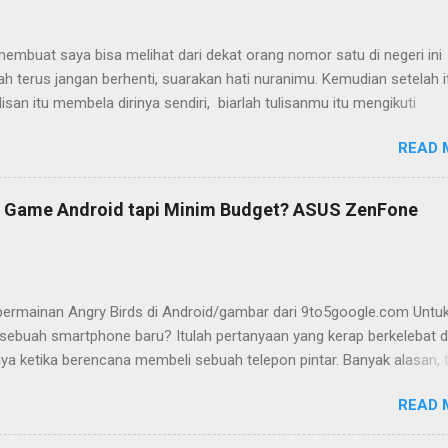
embuat saya bisa melihat dari dekat orang nomor satu di negeri ini
ah terus jangan berhenti, suarakan hati nuranimu. Kemudian setelah i
ulisan itu membela dirinya sendiri, biarlah tulisanmu itu mengikuti
a.” (Buya Hamka) Saya baru mengenal petikan masyur di atas belakan
READ 
ahun-tahun setelah saya bergumul dengan dunia tulis-menulis. Ketika
ih duduk di bangku Sekolah Menengah Atas (SMA) di Flores, Nusa
 Timur (NTT). Tidak ada maksud atau tujuan khusus saat itu. Yang a
Game Android tapi Minim Budget? ASUS ZenFone
u: menulis dan terus menulis. Bisa jadi perkenalan saya dengan duni
erjalan beriringan dengan ketertarikan saya pada dunia literasi umu
an saya dengan dunia menulis karena aktivitas membaca yang saya g
tu bersamaan. Membaca dan menulis menjadi satu paket. Ibaratnya,
i permainan Angry Birds di Android/gambar dari 9to5google.com Untu
eda untuk menandai sebuah koin yang sama. Itu semua tidak timbul s
sebuah smartphone baru? Itulah pertanyaan yang kerap berkelebat d
ket itu muncul, kemudian ...
ya ketika berencana membeli sebuah telepon pintar. Banyak alasan, t
martphone saya satu-satunya kecopetan di sebuah angkutan umum,
READ 
u saya perlu segera mendapatkan yang baru. Urusan akan berbeda, ke
uasi seperti itu saya memiliki lebih dari satu handphone. Terlepas dari 