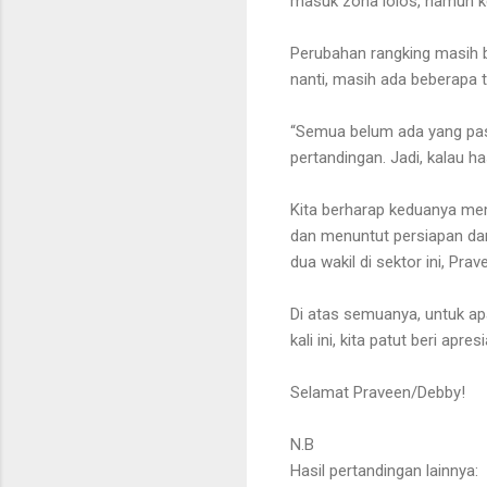
masuk zona lolos, namun ke
Perubahan rangking masih 
nanti, masih ada beberapa 
“Semua belum ada yang past
pertandingan. Jadi, kalau h
Kita berharap keduanya me
dan menuntut persiapan da
dua wakil di sektor ini, P
Di atas semuanya, untuk ap
kali ini, kita patut beri apresi
Selamat Praveen/Debby!
N.B
Hasil pertandingan lainnya: