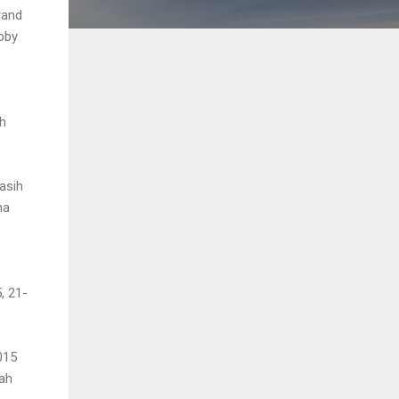
rand
bby
ih
asih
na
, 21-
015
dah