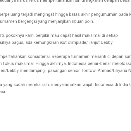
duanya harus terus mempertahankan diri di lingkaran delapan besar
berpeluang terjadi mengingat hingga batas akhir pengumuman pada 
turnamen bergengsi yang menjanjikan ribuan poin.
i, pokoknya kami berpikir mau dapat hasil maksimal di setiap
asilnya bagus, ada kemungkinan ikut olimpiade,”
lanjut
Debby.
mpertahankan konsistensi. Beberapa turnamen menanti di depan sa
n fokus maksimal. Hingga akhirnya, Indonesia benar-benar melolosk
raveen/Debby mendampingi pasangan senior
Tontowi Ahmad/Liliyana N
a yang sudah mereka raih, menyelamatkan wajah Indonesia di India
asi.