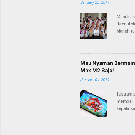
January 23, 2019
Menulis m
“Menulisl
biarlah t
takdirny
jauh bert
saya mas
Tenggara
Mau Nyaman Bermain 
hanya sat
Max M2 Saja!
menulis b
January 04, 2019
Perkenal
pada wak
Ilustras
sisi berb
membeli 
merta. Pa
kepala sa
Ketika s
tidak ma
dalam sit