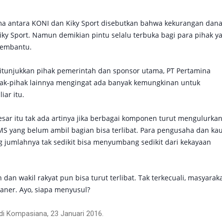
ma antara KONI dan Kiky Sport disebutkan bahwa kekurangan dan
ky Sport. Namun demikian pintu selalu terbuka bagi para pihak y
membantu.
 ditunjukkan pihak pemerintah dan sponsor utama, PT Pertamina
ak-pihak lainnya mengingat ada banyak kemungkinan untuk
iar itu.
sar itu tak ada artinya jika berbagai komponen turut mengulurka
 yang belum ambil bagian bisa terlibat. Para pengusaha dan k
ng jumlahnya tak sedikit bisa menyumbang sedikit dari kekayaan
dan wakil rakyat pun bisa turut terlibat. Tak terkecuali, masyarak
ianer. Ayo, siapa menyusul?
 di Kompasiana, 23 Januari 2016.