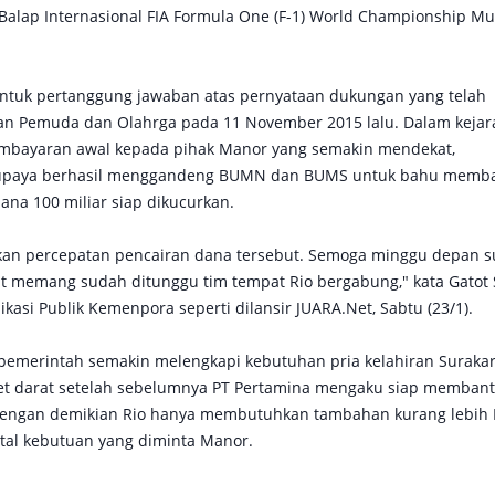
Balap Internasional FIA Formula One (F-1) World Championship M
ntuk pertanggung jawaban atas pernyataan dukungan yang telah
an Pemuda dan Olahrga pada 11 November 2015 lalu. Dalam kejar
mbayaran awal kepada pihak Manor yang semakin mendekat,
 upaya berhasil menggandeng BUMN dan BUMS untuk bahu memb
ana 100 miliar siap dikucurkan.
an percepatan pencairan dana tersebut. Semoga minggu depan 
t memang sudah ditunggu tim tempat Rio bergabung," kata Gatot 
kasi Publik Kemenpora seperti dilansir JUARA.Net, Sabtu (23/1).
pemerintah semakin melengkapi kebutuhan pria kelahiran Surakar
 jet darat setelah sebelumnya PT Pertamina mengaku siap membant
). Dengan demikian Rio hanya membutuhkan tambahan kurang lebih
otal kebutuan yang diminta Manor.