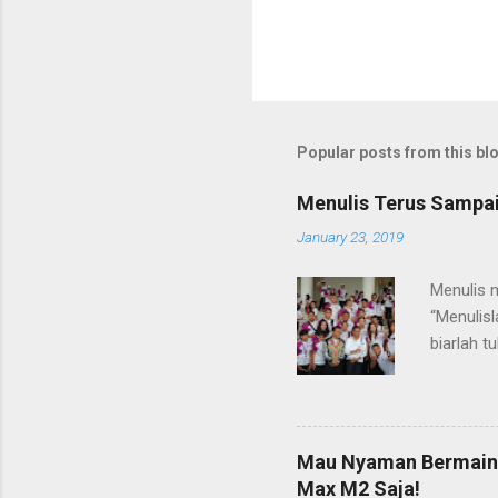
Popular posts from this bl
Menulis Terus Sampai
January 23, 2019
Menulis m
“Menulisl
biarlah t
takdirny
jauh bert
saya mas
Tenggara
Mau Nyaman Bermain 
hanya sat
Max M2 Saja!