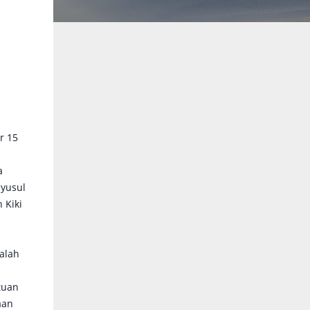
r 15
a
yusul
 Kiki
alah
tuan
aan