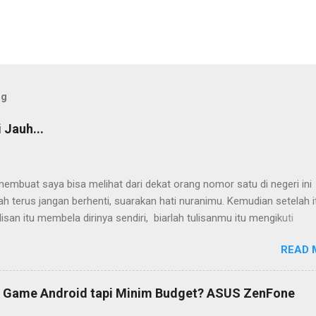
og
 Jauh...
embuat saya bisa melihat dari dekat orang nomor satu di negeri ini
ah terus jangan berhenti, suarakan hati nuranimu. Kemudian setelah i
ulisan itu membela dirinya sendiri, biarlah tulisanmu itu mengikuti
a.” (Buya Hamka) Saya baru mengenal petikan masyur di atas belakan
READ 
ahun-tahun setelah saya bergumul dengan dunia tulis-menulis. Ketika
ih duduk di bangku Sekolah Menengah Atas (SMA) di Flores, Nusa
 Timur (NTT). Tidak ada maksud atau tujuan khusus saat itu. Yang a
Game Android tapi Minim Budget? ASUS ZenFone
u: menulis dan terus menulis. Bisa jadi perkenalan saya dengan duni