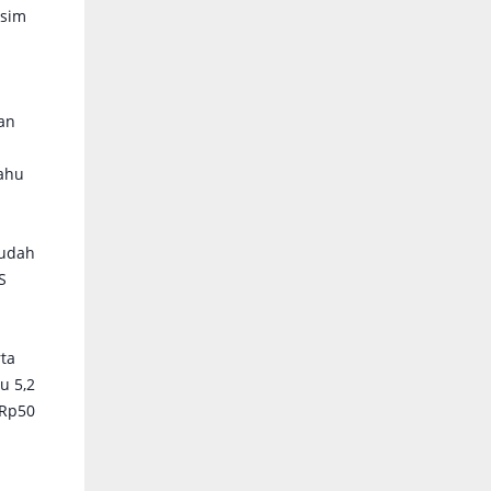
usim
an
ahu
sudah
S
ta
u 5,2
 Rp50