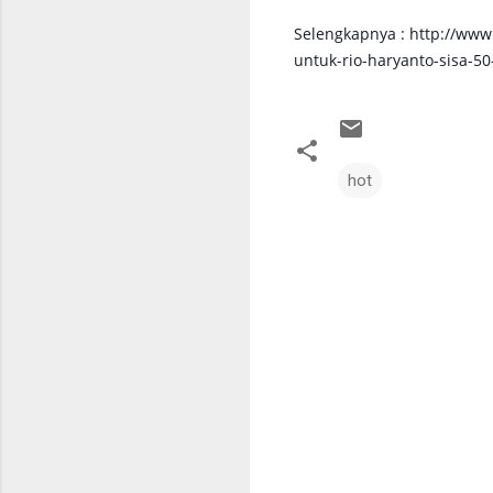
Selengkapnya : http://w
untuk-rio-haryanto-sisa-
hot
C
o
m
m
e
n
t
s