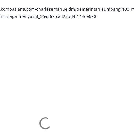
ww.kompasiana.com/charlesemanueldm/pemerintah-sumbang-100-m
50-m-siapa-menyusul_56a367fca423bd4f1446e6e0