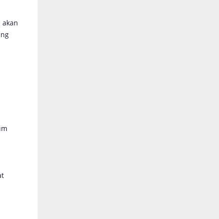
a akan
ang
n
aum
at