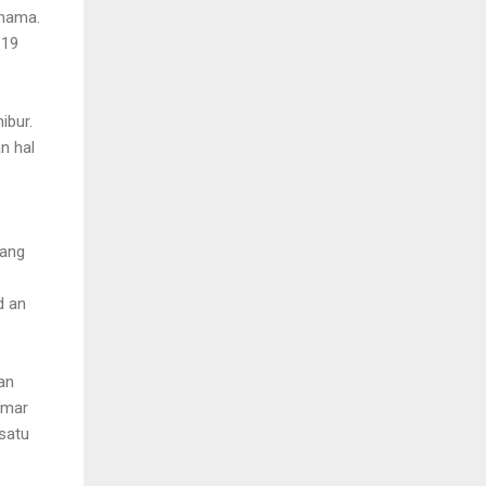
anama.
 19
ibur.
n hal
wang
d an
an
Omar
satu