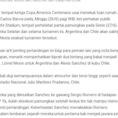
 tempat ketiga Copa America Centenario usai menekuk tuan rumah
arlos Bacca pada, Minggu (26/6) pagi WIB, kini perhatian publik
ife Stadium, tempat perhelatan partai pamungkas pada Senin (27/6) 
rika Selatan dan selama turnamen ini, Argentina dan Chile akan salin
kota seabad turnamen tersebut.
 arti penting pertandingan ini bagi para pemain lain yang nota ben
apan, menarik memperhatikan kiprah dua bintang yang bakal menjadi
 Lionel Messi untuk Argentina dan Alexis Sanchez di kubu Chile.
ali diuji kemampuannya dalam atmosfer dan tensi tinggi seperti saa
tadio Nacional Julio Martinez Pradanos, Chile.
nenka yang dilesatkan Sanchez ke gawang Sergio Romero di hadapan
? Ya, itulah eksekusi pamungkas setelah kedua tim tak mampu menc
enit pertandingan. Keberhasilan Sanchez menaklukkan Romero
alam lembaran sejarah mereka:untuk pertama kali menjadi jawara p