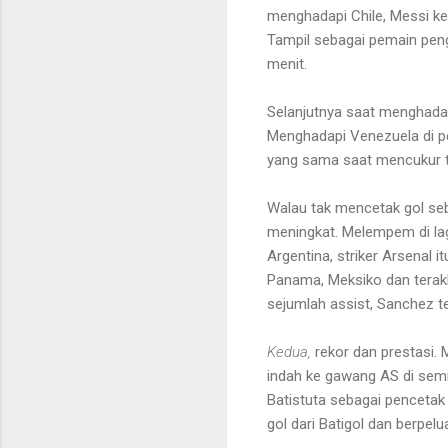
menghadapi Chile, Messi k
Tampil sebagai pemain peng
menit.
Selanjutnya saat menghadap
Menghadapi Venezuela di pe
yang sama saat mencukur tu
Walau tak mencetak gol se
meningkat. Melempem di l
Argentina, striker Arsenal 
Panama, Meksiko dan terakh
sejumlah assist, Sanchez t
Kedua,
rekor dan prestasi.
indah ke gawang AS di semi
Batistuta sebagai pencetak
gol dari Batigol dan berpel