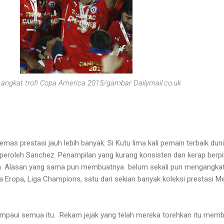
angkat trofi Copa America 2015/gambar Dailymail.co.uk
mas prestasi jauh lebih banyak. Si Kutu lima kali pemain terbaik duni
peroleh Sanchez. Penampilan yang kurang konsisten dan kerap berp
an. Alasan yang sama pun membuatnya belum sekali pun mengangkat 
ua Eropa, Liga Champions, satu dari sekian banyak koleksi prestasi M
paui semua itu. Rekam jejak yang telah mereka torehkan itu mem