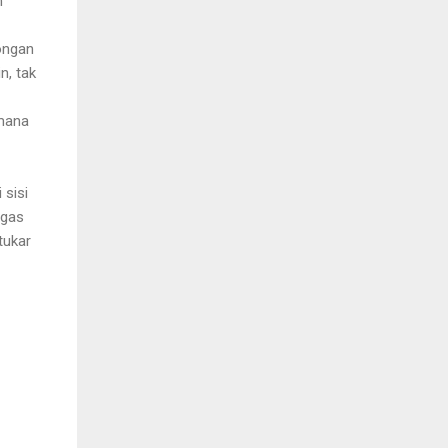
h
ongan
n, tak
 mana
 sisi
rgas
tukar