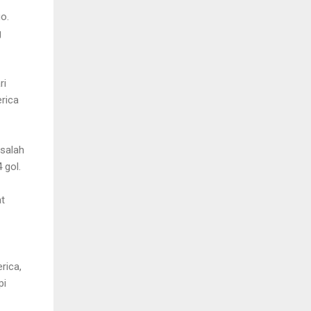
o.
g
ri
rica
salah
 gol.
at
rica,
pi