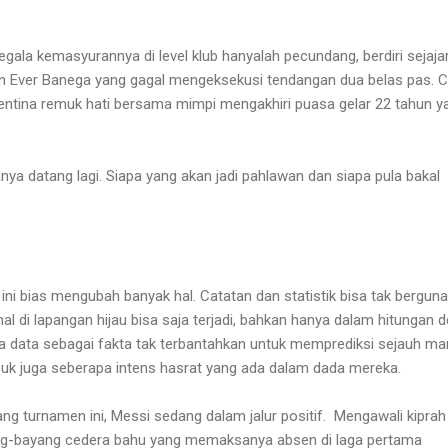
ala kemasyurannya di level klub hanyalah pecundang, berdiri sejaja
n Ever Banega yang gagal mengeksekusi tendangan dua belas pas. C
entina remuk hati bersama mimpi mengakhiri puasa gelar 22 tahun y
ya datang lagi. Siapa yang akan jadi pahlawan dan siapa pula bakal
l ini bias mengubah banyak hal. Catatan dan statistik bisa tak berguna
al di lapangan hijau bisa saja terjadi, bahkan hanya dalam hitungan de
 data sebagai fakta tak terbantahkan untuk memprediksi sejauh ma
uk juga seberapa intens hasrat yang ada dalam dada mereka.
ng turnamen ini, Messi sedang dalam jalur positif. Mengawali kiprah 
g-bayang cedera bahu yang memaksanya absen di laga pertama