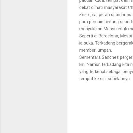
pacuan kuda, tempat dari 
dekat di hati masyarakat Chi
Keempat,
peran di timnnas
para pemain bintang sepert
menyulitkan Messi untuk me
Seperti di Barcelona, Mess
ia suka. Terkadang bergera
memberi umpan.
Sementara Sanchez pergeraka
kiri. Namun terkadang kita
yang terkenal sebagai penye
tempat ke sisi sebelahnya.