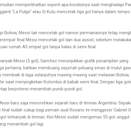
emudian memperlihatkan seperti apa kondisinya saat menghadapi P
ganti “La Pulga” atau Si Kutu mencetak tiga gol hanya dalam tempo
i Bolivia, Messi tak mencetak gol namun permainannya tetap mengh
rempat final Messi mencetak gol dan dua assist, sebelum melakuka
an rumah AS empat gol tanpa balas di semi final.
banyak Messi (5 gol), Sanchez menunjukkan grafik penampilan yang
aga pertama, bahkan membuang sejumah peluang emas di mulut ga
itu membaik di laga selanjutnya masing-masing saat melawan Bolivia,
ir saat menyingkirkan Kolombia di babak semi final. Dengan tiga gol
etap berpotensi menambah pundi-pundi gol.
 Messi baru saja menorehkan sejarah baru di timnas Argentina. Sepak
 final sudah cukup bagi pemain asal Rosario ini menggeser Gabriel 
 gol terbanyak di timnas. Kini Messi sudah mengemas 55 gol, unggul 
uang menambah gol lagi.