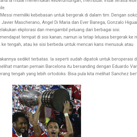
mana ia mulai menemukan keberuntungan, membuat Vidal terasa lebi
le.
. Messi memiliki kebebasan untuk bergerak di dalam tim. Dengan sok
i Javier Mascherano, Angel Di Maria dan Ever Banega, Gonzalo Higuai
lakukan ekplorasi dan mengambil peluang dari berbagai sisi.
i mendapat tempat di sisi kanan, namun ia tetap leluasa bergerak ke
k ke tengah, atau ke sisi berbeda untuk mencari kans menusuk atau
nnya sedikit terbatas. Ia seperti sudah dipatok untuk beroperasi di
 melihat mantan pemain Barcelona itu bersanding dengan Eduardo Va
rang tengah yang lebih ortodoks. Bisa pula kita melihat Sanchez ber