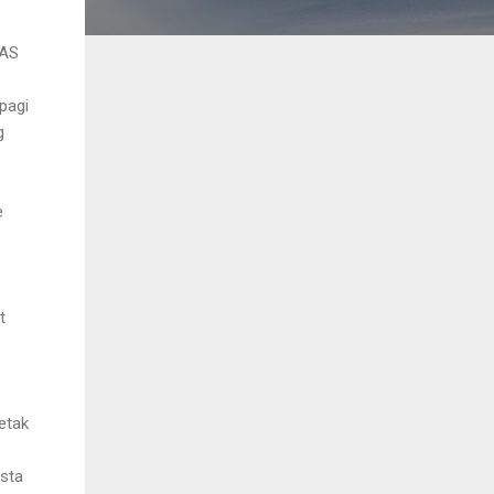
 AS
pagi
g
e
t
etak
esta