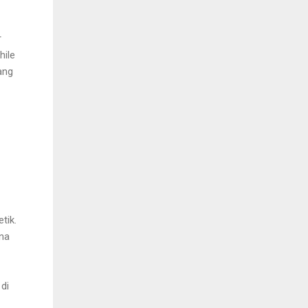
r
hile
ang
tik.
na
di