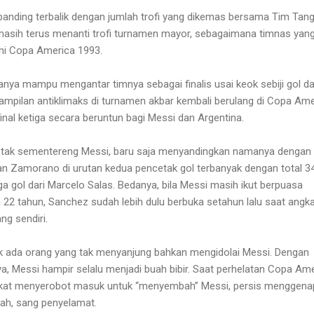
anding terbalik dengan jumlah trofi yang dikemas bersama Tim Tang
 masih terus menanti trofi turnamen mayor, sebagaimana timnas yan
yakni Copa America 1993.
anya mampu mengantar timnya sebagai finalis usai keok sebiji gol da
ampilan antiklimaks di turnamen akbar kembali berulang di Copa Ame
final ketiga secara beruntun bagi Messi dan Argentina.
tak sementereng Messi, baru saja menyandingkan namanya dengan 
van Zamorano di urutan kedua pencetak gol terbanyak dengan total 34
ga gol dari Marcelo Salas. Bedanya, bila Messi masih ikut berpuasa
2 tahun, Sanchez sudah lebih dulu berbuka setahun lalu saat angk
ng sendiri.
ak ada orang yang tak menyanjung bahkan mengidolai Messi. Dengan
a, Messi hampir selalu menjadi buah bibir. Saat perhelatan Copa Ame
ekat menyerobot masuk untuk “menyembah” Messi, persis menggena
iah, sang penyelamat.