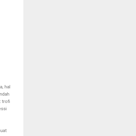
a, hal
indah
trofi
essi
buat