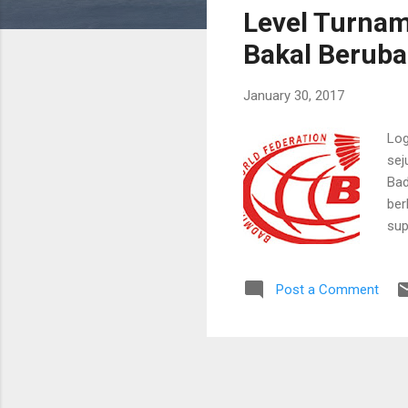
Level Turnam
t
s
Bakal Beruba
January 30, 2017
Log
sej
Bad
ber
sup
tig
dip
Post a Comment
per
aka
ser
pad
(Al
bar