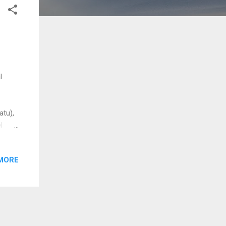
l
atu),
l
a
MORE
nia,
super
alkan
ggris
nan