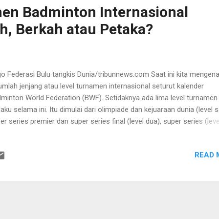
en Badminton Internasional
h, Berkah atau Petaka?
o Federasi Bulu tangkis Dunia/tribunnews.com Saat ini kita mengena
umlah jenjang atau level turnamen internasional seturut kalender
minton World Federation (BWF). Setidaknya ada lima level turnamen
laku selama ini. Itu dimulai dari olimpiade dan kejuaraan dunia (level s
er series premier dan super series final (level dua), super series (leve
a),grand prix gol (level empat) dan grand prix di level lima. Jenjang ini
astikkan akan berubah sejak tahun depan hingga 2018 nanti. Akan ad
READ 
ubahan sejak level kedua. Setelah jenjang olimpiade dan kejuaraan du
n diisi satu kategori yang levelnya di atas super series premier dan 
ies final. Saat ini turnamen super series premier yang mulai diperken
a 2006 dan berlaku setahun kemudian digelar di lima negara yakni In
l England), Malaysia, Denmark, Indonesia dan Tiongkok. Setelah susu
u berlaku, maka level turnamen tersebut akan turun ke level ketiga. ...