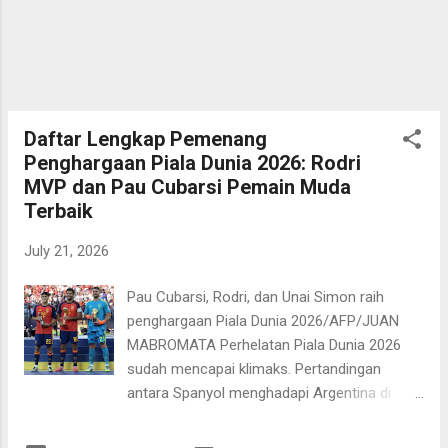
Mbappe dan kawan-kawan hingga
pertengahan 2030. Durasi kontrak lebih dari
empat tahun itu tentu menunjukkan
kepercayaan dan harapan tinggi FFF
terhadap Zidane untuk memberikan prestasi
kepada timnas Prancis. Romano
Daftar Lengkap Pemenang
mengatakan segala detil administratif sudah
Penghargaan Piala Dunia 2026: Rodri
rampung dan tinggal menunggu...
MVP dan Pau Cubarsi Pemain Muda
Terbaik
July 21, 2026
Pau Cubarsi, Rodri, dan Unai Simon raih
penghargaan Piala Dunia 2026/AFP/JUAN
MABROMATA Perhelatan Piala Dunia 2026
sudah mencapai klimaks. Pertandingan
antara Spanyol menghadapi Argentina di
New York New Jersey Stadium pada Senin,
20 Juli 2026 dini hari WIB menjadi