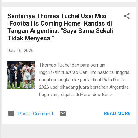
Bayern Muenchen itu belum bisa memahami
pemain mereka, dan ban...
mengapa mereka menggunakan pendekatan
Santainya Thomas Tuchel Usai Misi
berbeda di babak kedua terutama saat
"Football is Coming Home" Kandas di
memimpin atas Tim Tango. Menurutnya
Tangan Argentina: "Saya Sama Sekali
mereka sudah bermain baik sepanjang babak
Tidak Menyesal"
pertama, namuan setelah unggul 1-0, situasi
berubah dan mereka tak bisa
July 16, 2026
mempertahankan keunggulan. "Kami bermain
dengan baik hampir sepanjang pertandingan.
Thomas Tuchel dan para pemain
Namun setelah unggul 1-0, kami seperti
Inggris/Xinhua/Cao Can Tim nasional Inggris
hanya berusaha mempertahankan
gagal melangkah ke partai final Piala Dunia
keunggulan. Di level seperti ini, itu tidak
2026 usai dihadang juara bertahan Argentina.
cukup." Ia menyayangkan timnya tak bisa
Laga yang digelar di Mercedes-Benz
merespon perubahan permainan lawan
Stadium, Atlanta pada Kamis, 16 Juli 2026
dengan baik. Saat Argentina terus menekan,
dini hari WIB berakhir dengan skor 2-1 untuk
mereka seperti kehilangan kemampuan untuk
READ MORE
Post a Comment
kemenangan Tim Tango. Pelatih Inggris,
menaha...
Thomas Tuchel pun tak kuasa
menyembunyikan kekecewaannya. Ia