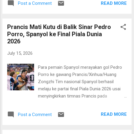
tercipta hingga kedua tim ke ruang ganti.
READ MORE
Post a Comment
dipimpin oleh Ivan Barton asal El Salvador
Inggris yang...
yang punya jam terbang terbanyak di Piala
Dunia dibanding pengadil pertandingan
Prancis Mati Kutu di Balik Sinar Pedro
lainnya dari Konfederasi Sepakbola Amerika
Porro, Spanyol ke Final Piala Dunia
Tengah (CONCACAF). Deschamps
2026
mempertanyakan keputusan Barton
memberikan hadiah penalti kepada Spanyol
July 15, 2026
menyusul pelanggaran Lucas Digne terhadap
Lamine Yamal di kotak penalti yang kemudian
Para pemain Spanyol merayakan gol Pedro
dikonversi dengan baik oleh Mikel Oyarzabal.
Porro ke gawang Prancis/Xinhua/Huang
"Kemudian, saya menanyakan sebuah
Zongzhi Tim nasional Spanyol berhasil
pertanyaan, dan saya tidak akan
melaju ke partai final Piala Dunia 2026 usai
menjawabnya: 'Apakah si wasit cukup bagus
menyingkirkan timnas Prancis pada
untuk memimpin sebuah semifinal Piala
pertandingan semifinal yang digelar di AT&T
Dunia?'," tanya Deschamps. Meski tidak
Stadium, Arlington pada Rabu, 15 Juli 2026
menjelaskan secara spesifik, pelatih berusia
READ MORE
Post a Comment
dini hari WIB. La Furia Roja tidak tanggung-
57 tahun itu mengklai...
tanggung menggasak salah satu favorit juara
itu dua gol tanpa balas. Sepasang gol jawara