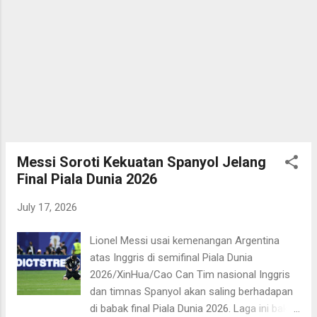
oleh Kylian Mbappe, Bradley Barcola, dan
Ousmane Dembele. Mbappe mencetak brace
atau dua gol yang menempatkannya di posisi
teratas pencetak gol terbanyak dengan 10
gol. Mbappe unggul dua gol atas Lionel
Messi yang masih akan memainkan
pertandingan final menghadapi Spanyol
sehari berselang. Bila Messi tak bisa
mencetak minimal dua gol, maka Mbappe
berpeluang besar meraih sepatu emas kali
Messi Soroti Kekuatan Spanyol Jelang
ini. Kedua tim melakukan rotasi di
Final Piala Dunia 2026
pertandingan ...
July 17, 2026
Lionel Messi usai kemenangan Argentina
atas Inggris di semifinal Piala Dunia
2026/XinHua/Cao Can Tim nasional Inggris
dan timnas Spanyol akan saling berhadapan
di babak final Piala Dunia 2026. Laga ini bakal