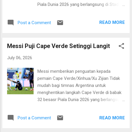
Amerika Serikat, Mauricio Pochettino sangat
Piala Dunia 2026 yang berlangsung di Stadion
kecewa dengan hasil ini. Tidak hanya soal
Dallas, Texas, Amerika Serikat, pada Selasa,
kekalahan, tetapi juga menyesali kebobolan
7 Juli 2026 dini hari WIB. La Furia Roja
empat gol. “Semua orang melihat sejak awal
READ MORE
Post a Comment
mencatatkan kemenangan tipis satu gol
bahwa kami tidak...
tanpa balas. Pahlawan kemenangan Spanyol
adalah pemain pengganti Mikel Merino di
Messi Puji Cape Verde Setinggi Langit
penghujung laga. Gol di akhir babak kedua itu
berawal dari umpan terobosan Dani Olmo
July 06, 2026
yang bisa diselesaikan dengan sempurna
untuk memperdaya Diogo Costa. Hasil ini
Messi memberikan penguatan kepada
mengantar Spanyol ke babak delapan besar
pemain Cape Verde/Xinhua/Xu Zijian Tidak
menghadapi pemenang antara Amerika
mudah bagi timnas Argentina untuk
Serikat versus Belgia. Sementara itu, harapan
menghentikan langkah Cape Verde di babak
Portugal untuk berbicara banyak di
32 besasr Piala Dunia 2026 yang berlangsung
perhelatan akbar empat tahunan kali ini harus
di Miami Stadium pada Sabtu, 4 Juli 2026
kandas. Sekaligus menjadi kado pahit untuk
pagi WIB. Betapa tidak. Tim Tango yang juga
perpisahan Cristiano Ronaldo yang sudah
READ MORE
Post a Comment
berstatus juara bertahan harus berjuang
memutuskan pensiun dari timnas Portugal
hingga babak extra time untuk mengunci
seusai Piala Dunia 2026. Pelatih Portugal,