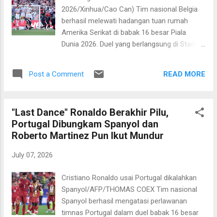
lebih baik lagi. Bisa kembali tampil di
2026/Xinhua/Cao Can) Tim nasional Belgia
semifinal adalah pencapaian bersejarah,"
berhasil melewati hadangan tuan rumah
tegasnya. Pria asal Argentina itu menyebut
Amerika Serikat di babak 16 besar Piala
timnya akan fokus mempersiapkan diri
Dunia 2026. Duel yang berlangsung di Stadion
menghadapi laga ini. "Ini adalah posisi
Seattle pada Selasa, 7 Juli 2026 pagi WIB
istimewa dalam sepak bola, bukan hal yang
berakhir dengan skor 4-1 untuk kemenangan
mudah dicapai. Kami merasa senang dan
READ MORE
Post a Comment
Belgia. Empat gol The Red Devils dicetak oleh
antusias saat ini, ...
Cahrles De Ketelaere, Hans Vanaken, dan
Romelu Lukaku. Pemain yang disebutkan
"Last Dance" Ronaldo Berakhir Pilu,
pertama mencetak brace alias sepasang gol.
Portugal Dibungkam Spanyol dan
Sementara itu, gol tunggal tuan rumah
Roberto Martinez Pun Ikut Mundur
dipersembahkan oleh Malik Tillman. Hasil ini
mengantar Belgia ke babak delapan besar
July 07, 2026
dan akan menghadapi Spanyol. Spanyol
berhasil memulangkah Portugal berkat
Cristiano Ronaldo usai Portugal dikalahkan
kemenangan tipis satu gol tanpa balas.
Spanyol/AFP/THOMAS COEX Tim nasional
Sementara itu mimpi Amerika Serikat berjaya
Spanyol berhasil mengatasi perlawanan
di kandang sendiri pun harus pupus. Pelatih
timnas Portugal dalam duel babak 16 besar