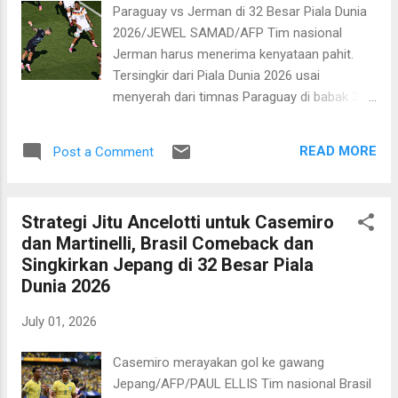
terus memberikan tekanan dan Inggris
Paraguay vs Jerman di 32 Besar Piala Dunia
bermain sangat efektif dengan
2026/JEWEL SAMAD/AFP Tim nasional
memaksimalkan setiap peluang. Meksiko
Jerman harus menerima kenyataan pahit.
sebenarnya mendapat keuntungan tambahan
Tersingkir dari Piala Dunia 2026 usai
ketika Inggris harus kehilangan Jarrel
menyerah dari timnas Paraguay di babak 32
Quansah yang mendapat kartu merah usai
besar. Duel yang berlangsung di Boston
melanggar Jesus Gallardo sepuluh menit
Stadium pada Selasa, 30 Juni 2026 pagi WIB
setelah babak kedua berjalan. Kegagalan ini
READ MORE
Post a Comment
berakhir dengan skor 1-1 hingga extra time.
membuat harapan rakyat Meksiko melihat
Sayangnya, di babak adu penalti, Der Panzer
tim kesayangannya berbica...
menyerah 3-4. Kekalahan ini membuat
Strategi Jitu Ancelotti untuk Casemiro
langkah Jerman di pentas akbar kali ini harus
dan Martinelli, Brasil Comeback dan
terhenti. Sementara itu Paraguay boleh
Singkirkan Jepang di 32 Besar Piala
berpesta sambil mempersiapkan diri
Dunia 2026
menghadapi laga di babak 16 besar, yakni
pemenang antara Prancis kontra Swedia.
July 01, 2026
Jerman sesungguhnya bermain bagus
dengan penguasaan bola hingga 79 persen.
Casemiro merayakan gol ke gawang
Namun, Paraguay bisa menerapkan
Jepang/AFP/PAUL ELLIS Tim nasional Brasil
pertahanan yang rapat dan bisa mencuri gol