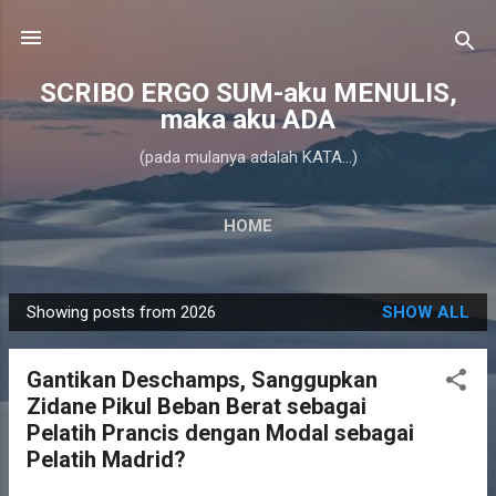
Skip to main content
SCRIBO ERGO SUM-aku MENULIS,
maka aku ADA
(pada mulanya adalah KATA...)
HOME
Showing posts from 2026
SHOW ALL
P
o
Gantikan Deschamps, Sanggupkan
s
Zidane Pikul Beban Berat sebagai
t
Pelatih Prancis dengan Modal sebagai
s
Pelatih Madrid?