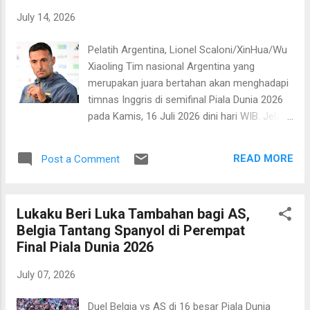
Piala Dunia," tandas Deschamps. Hal ini
July 14, 2026
didasarkan di antaranya pada catatan
kebobolan Spanyol yang sangat minim. La
Pelatih Argentina, Lionel Scaloni/XinHua/Wu
Furia Roja baru kebobolan satu gol dalam
Xiaoling Tim nasional Argentina yang
tujuh pertandingan sejak fase grup. "Mereka
merupakan juara bertahan akan menghadapi
hanya kebobolan satu gol dalam tujuh
timnas Inggris di semifinal Piala Dunia 2026
pertandingan. Luis [de la Fuente] dan saya
pada Kamis, 16 Juli 2026 dini hari WIB. Jelas
fokus pada pertahanan yang baik. Tetapi
pertandingan ini akan menarik perhatian.
dengan kualitas serangan kedua tim, kita
Kedua tim yang punya kedalaman skuad dan
dapat mengharapkan pertandingan yang
READ MORE
Post a Comment
kualitas individu mumpuni akan beradu
spektakuler," sambungnya. ...
memperebutkan tiket final, menghadapi
pemenang antra Prancis versus Spanyol.
Lukaku Beri Luka Tambahan bagi AS,
Pelatih Inggris, Lionel Scaloni tak mau
Belgia Tantang Spanyol di Perempat
pertandingan ini dikaitkan dengan rivalitas
Final Piala Dunia 2026
masa lalu. Menurutnya, ini merupakan murni
pertarungan di lapangan sepak bola. “Apa
July 07, 2026
yang dicapai tim ini sungguh bersejarah,
meskipun kami sebenarnya bisa bermain
Duel Belgia vs AS di 16 besar Piala Dunia