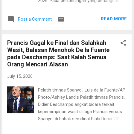
2026. Pada pertandingan yang berlangsung di
kami, bagi rakyat kami," tandas Scaloni. Lebih
Mercedes-Benz Stadium pada Kamis, 16 Juli
lanjut, mantan pemain timnas Argentina itu
2026 dini hari WIB, Tim Tango menang
menyebut skuad Argentina saat ini tidak
READ MORE
Post a Comment
dengan skor 2-1. Menariknya, Inggris
pernah berhenti membuat...
sesungguhnya sempat berada dalam posisi
diuntungkan usai membuka keunggulan.
Prancis Gagal ke Final dan Salahkah
Namun, kesalahan strategi yang diperagakan
Wasit, Balasan Menohok De la Fuente
sang pelatih Thomas Tuchel harus dibayar
pada Deschamps: Saat Kalah Semua
mahal dengan “comeback” La Albiceleste.
Orang Mencari Alasan
Kekalahan ini membuat mimpi Inggris agar
“football coming home” pupus. The Three
July 15, 2026
Lions akan menghadapi Prancis dalam
perebutan tempat ketiga. Sementara itu,
Pelatih timnas Spanyol, Luis de la Fuente/AP
Argentina kian dekat mempertahankan gelar.
Photo/Ashley Landis Pelatih timnas Prancis,
Lionel Messi dan kawan-kawan akan
Didier Deschamps angkat bicara terkait
menghadapi timnas Spanyol dalam
kepemimpinan wasit di laga Prancis versus
perebutan gelar juara pada Senin, 20 Juli
Spanyol di babak semifinal Piala Dunia 2026.
2026 dini hari WIB. Kedua tim bermain
Duel yang digelar di AT&T Stadium, Arlington
berimbang di paruh pertama. Tidak ada gol
pada Rabu, 15 Juli 2026 dini hari WIB itu