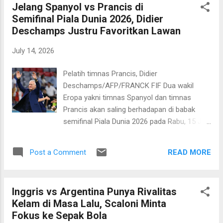
Jelang Spanyol vs Prancis di
Eropa itu dicetak oleh Mikel Oyarzabal di
Semifinal Piala Dunia 2026, Didier
menit ke-22 dari titik putih menyusul
Deschamps Justru Favoritkan Lawan
pelanggaran Lucas Digne terhadap Lamine
Yamal di kotak terlarang. Pedro Porro yang
July 14, 2026
menjadi man of the match di pertandingan ini
kemudian mengunci kemenangan di menit
Pelatih timnas Prancis, Didier
ke-58 usai menuntaskan asis brilian Dani
Deschamps/AFP/FRANCK FIF Dua wakil
Olmo. Berkat kemenangan ini Spanyol pun
Eropa yakni timnas Spanyol dan timnas
melangkah ke partai final, menanti pemenang
Prancis akan saling berhadapan di babak
antara Argentina versus Inggris di New York
semifinal Piala Dunia 2026 pada Rabu, 15 Juli
New Jersey Stadium pada Senin, 20 Juli 2026
2026 dini hari WIB. Pertarungan antara dua
dini hari WIB nanti. "Kami memulai hampir
tim favorit ini memunculkan banyak prediksi
empat tahun lalu dengan sebuah ide dan
READ MORE
Post a Comment
dan komentar. Salah satunya datang dari
kami ...
pelatih Prancis, Didier Deschamps. Sang
pelatih merendah dengan menyebut Spanyol
Inggris vs Argentina Punya Rivalitas
sebagai salah satu favorit juara Piala Dunia
Kelam di Masa Lalu, Scaloni Minta
2026. "Ya, saya tetap pada apa yang saya
Fokus ke Sepak Bola
katakan, Spanyol adalah tim favorit juara