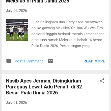
Meksiko di Piala Dunia 2026
terakhir Neymar bersama timnas Brasil. Ia
memutuskan pensiun dari tim nasional
July 06, 2026
setelah perhelatan akbar ini. Pahlawan
kemenangan Norwegia adalah Erling Haaland
Jude Bellingham dan Harry Kane merayakan
yang memborong dua gol di babak kedua.
gol ke gawang Meksiko/XinHua/Wu Wei Tim
Sementara itu, Brasil sempat memperkecil
nasional Inggris berhasil meraih kemenangan
kedudukan melalui sepakan penalti Neymar di
atas tuan rumah Meksiko di babak 16 besar
penghujung laga. Brasil sebenarnya
Piala Dunia 2026. Pertandingan yang
mendapat peluang emas untuk mencetak gol
berlangsung di Stadion Azteca pada Senin, 6
lebih dahulu ketika mendapat hadiah penalti.
Juli 2026 pagi WIB berlangsung sengit
Penalti diberikan menyusul pelanggaran
READ MORE
Post a Comment
dengan kemenangan Inggris 3-2. Tiga gol
Kristoffer Ajer terhadap Matheus Cunha di
Inggris dicetak oleh Jude Bellingham dan
kotak terlarang. ...
sepakan penalti Harry Kane. Pemain yang
Nasib Apes Jerman, Disingkirkan
disebutkan pertama mencetak dua gol.
Paraguay Lewat Adu Penalti di 32
Sementara itu, Meksiko mencetak dua gol
Besar Piala Dunia 2026
melalui Julian Quinones dan penalti Raul
Jimenez. Pertandingan ini berlangsung dalam
July 01, 2026
tempo tinggi dengan tuan rumah Meksiko