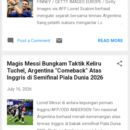
FINNEY / GETTY IMAGES EUROPE / Getty
Images via AFP Lionel Scaloni berhasil
mengukir sejarah bersama timnas Argentina.
Sang pelatih sukses mengantar La
Albiceleste ke final Piala Dunia 2026. Hal ini
terjadi usai menyingkirkan Inggris dengan
READ MORE
Post a Comment
skor 2-1 pada pertandingan semifinal yang
digelar di Mercedes-Benz Stadium, Atlanta
pada Kamis, 16 Juli 2026 dini hari WIB.
Magis Messi Bungkam Taktik Keliru
Kemenangan ini membuat Argentina
Tuchel, Argentina "Comeback" Atas
selangkah lebih dekat ke tangga juara untuk
Inggris di Semifinal Piala Dunia 2026
mempertahankan mahkota juara. Argentina
akan menghadapi Spanyol sebagai ujian
July 16, 2026
terakhir di New York New Jersey Stadium
pada Senin, 20 Juli 2026 dini hari WIB. Scaloni
Lionel Messi di antara kepungan pemain
nyaris tidak bisa berkata-kata usai
Inggris/AFP/ODD ANDERSEN Tim nasional
mencatatkan “comeback” apik atas The
Argentina berhasil meraih kemenangan atas
Three Lions. "Tidak ada kata-kata, tidak ada
timnas Inggris di babak semifinal Piala Dunia
kata-kata. Sebuah kebahagiaan bagi negara