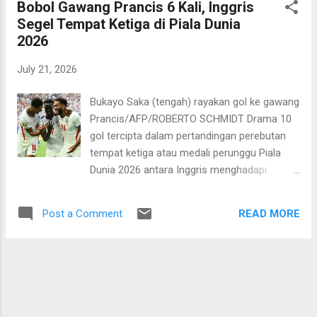
Bobol Gawang Prancis 6 Kali, Inggris
babak tambahan waktu kedua. Kemenangan
Segel Tempat Ketiga di Piala Dunia
ini mengantar Spanyol ke tangga juara
2026
sekaligus menambah koleksi gelar Piala
Dunia menjadi dua. Sementara itu, asa
July 21, 2026
Argentina untuk “back to back” juara harus
pupus. Ini sekaligus menjadi kado pahit
Bukayo Saka (tengah) rayakan gol ke gawang
perpisahan sang kapten, Lionel Messi dari
Prancis/AFP/ROBERTO SCHMIDT Drama 10
panggung Piala Dunia dan mungkin timnas La
gol tercipta dalam pertandingan perebutan
Albiceleste. Kedua tim menurunkan
tempat ketiga atau medali perunggu Piala
komposisi terbaik di pertandingan ini. Baik
Dunia 2026 antara Inggris menghadapi
Lionel Scaloni maupun Luis de la Fuente
Prancis. Laga yang digelar di Miami Stadium
masih mengandalkan para pemain yang
pada Minggu, 19 Juli 2026 dini hari WIB itu
tampil sebelumnya di babak semifinal untuk
READ MORE
Post a Comment
berakhir dengan skor 6-4 untuk kemenangan
mengisi starting line up. Spanyol y...
Inggris. Enam gol Inggris dicetak oleh Declan
Rice, Ezri Konsa, Jude Bellingham, dan
Bukayo Saka. Pemain yang disebutkan
terakhir mencetak hat-trick alias tiga gol.
Sementara itu, empat gol Prancis dicetak