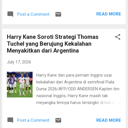
digelar di New York New Jersey Stadium
pada Senin, 20 Juli 2026 dini hari WIB. Kapten
READ MORE
Post a Comment
timnas Inggris, Lionel Messi mengakui
Spanyol adalah lawan berat. Spanyol
menunjukkan performa meyakinkan
Harry Kane Soroti Strategi Thomas
terutama di fase gugur, terutama ketika
Tuchel yang Berujung Kekalahan
menggasak favorit juara lainnya yakni
Menyakitkan dari Argentina
Prancis dengan skor 2-0 di babak semifinal.
Sementara itu, Argentina ke partai
July 17, 2026
pamungkas dengan mencatatkan
“comeback” apik atas Inggris dengan skor 2-
Harry Kane dan para pemain Inggris usai
1. Messi menyadari Spanyol yang ditangani
kekalahan dari Argentina di semifinal Piala
Luis de la Fuente adalah skuad yang tangguh
Dunia 2026/AFP/ODD ANDERSEN Kapten tim
yang diisi para pemain berkualitas. Ia
nasional Inggris, Harry Kane masih tak
mengenal sejumlah pemain timnas Spanyol
meyangka timnya harus tersingkir di babak
terutama yang menjadi bagian dari
semifinal Piala Dunia 2026 usai dikalahkan
Barcelona. "Ini akan menjadi pertandingan
Argentina 1-2 di Mercedes-Benz Stadium
yang sangat sulit. Spanyol adalah tim yang
READ MORE
Post a Comment
pada Kamis, 16 Juli 2026 dini hari WIB. Striker
sangat bagus. Saya mengenal banyak