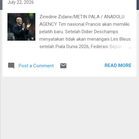
July 22, 2026
Zinedine Zidane/METIN PALA / ANADOLU
AGENCY Tim nasional Prancis akan memiliki
pelatih baru. Setelah Didier Deschamps
menyatakan tidak akan menangani Les Bleus
setelah Piala Dunia 2026, Federasi Sepak
Bola Prancis (FFF) pun sudah bergerak cepat
mencari pengganti. Sosok yang akan
READ MORE
Post a Comment
melanjutkan estafet Deschamps adalah
Zinedine Zidane. Nama Zidane sudah lama
dikaitkan dengan timnas Prancis, terutama
sejak setelah memilih rehat dari kursi pelatih
Real Madrid. Pakar transfer kenamaan Italia,
Fabrizio Romano pun sudah memberikan
bocoran bahwa mantan pemain Real Madrid
dan timnas Prancis itu sudah menyepakati
kontrak yang ditawarkan FFF. Disebutkan
Zidane sepakat untuk menangani Kylian