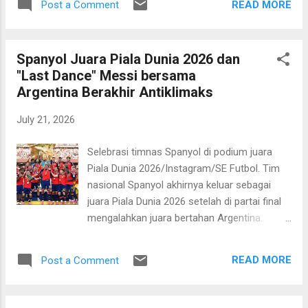
READ MORE
Post a Comment
pemungkas. Di pertandingan tersebut
Spanyol keluar sebagai pemenang setelah
mengalahkan Argentina satu gol tanpa balas
Spanyol Juara Piala Dunia 2026 dan
melalui gol tunggal Ferran Torres. Menyusul
"Last Dance" Messi bersama
hasil tersebut selaih mendapat medali emas
Argentina Berakhir Antiklimaks
dan trofi Piala Dunia, Spanyol juga memanen
sejumlah penghargaan individu. Rodri yang
July 21, 2026
menjadi jantung di lini tengah Spanyol
didaulat sebagai pemain terbaik turnamen.
Selebrasi timnas Spanyol di podium juara
Sang kapten menyabet predikat MVP dan
Piala Dunia 2026/Instagram/SE Futbol. Tim
mendapat Golden Ball. Hal ini tentu tidak
nasional Spanyol akhirnya keluar sebagai
lepas dari kontribusi konsisten pemain
juara Piala Dunia 2026 setelah di partai final
Manchester City itu sejak pertandingan
mengalahkan juara bertahan Argentina.
pertama hingga babak final. Selain itu, Pau
Pertandingan yang digelar di New Yor New
Cubarsi yang menjadi andalan di lini belakang
Jersey Stadium pada Senin, 20 Juli 2026 dini
didaulat sebagai pemain muda terbaik. Ya,
READ MORE
Post a Comment
hari WIB itu berakhir dengan skor 1-0. Gol
bek Barcelona berusia 19 tahun ini adalah
tunggal kemenangan Spanyol dicetak oleh
tembo...
pemain pengganti Ferran Torres di awal