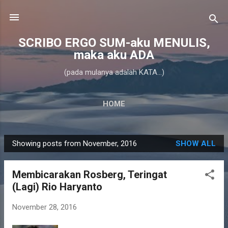
Skip to main content
SCRIBO ERGO SUM-aku MENULIS,
maka aku ADA
(pada mulanya adalah KATA...)
HOME
Showing posts from November, 2016
SHOW ALL
P
o
Membicarakan Rosberg, Teringat
s
(Lagi) Rio Haryanto
t
s
November 28, 2016