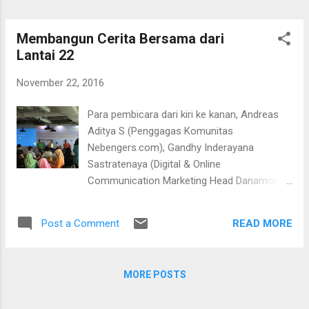
tak bisa dikejar apalagi disalip oleh FC Porto
(8 poin) dan FC Kobenhavn (6) yang masing-
masing berada di tempat kedua dan ketiga
Membangun Cerita Bersama dari
dengan satu laga tersisa....
Lantai 22
November 22, 2016
Para pembicara dari kiri ke kanan, Andreas
Aditya S (Penggagas Komunitas
Nebengers.com), Gandhy Inderayana
Sastratenaya (Digital & Online
Communication Marketing Head Danamon),
Iskandar Zulkarnaen, Assistant Manager
Kompasiana dan moderator Liviana
READ MORE
Post a Comment
Cherlisa/@Danamon Tempora mutantur et
nos mutamur in illis (Waktu berubah dan kita
pun berubah seiring dengannya) *** Hari
MORE POSTS
masih pagi. Mentari yang biasa langsung
menyergap tak lama setelah ditinggal malam,