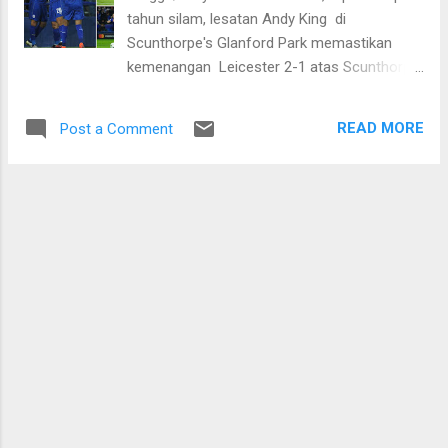
kini masing-masing mencari jalan sendiri-
tahun silam, lesatan Andy King di
sendiri, pasangan nomor tujuh dunia itu
Scunthorpe's Glanford Park memastikan
diprediksi akan mengambil peran yang
kemenangan Leicester 2-1 atas Scunthorpe
ditinggalkan Hendra/Ahsan. Mencuatnya
United di pentas Ligue One. Itulah bagian
Kevin/Marcus sedikit mengejutkan. Lantaran
permulaan dari kisah dongen kawanan Rubah
sebelum keduanya mencuri perhatian, Angga
READ MORE
Post a Comment
yang seperti tak kan terulang lagi. Namun hari
Pratama/Ricky Karanda Suwardi lebih dulu
ini roda waktu seperti berputar kembali,
disebut sebagai penerus estafet
menghadirkan cerita keajaiban dalam versi
Hendra/Ahsan. Namun ekpekt...
berbeda. Di hadapan pendukung sendiri di
King Power Stadium, The Foxes menorehkan
sejarah baru yakni memastikan tiket knock
out Liga Champions usai menggasak wakil
Belgia, Club Brugge. Keunggulan tipis 2-1
sudah lebih dari cukup membuat wajah
Claudio Ranieri cerah ceria dan hati para
pendukung riang gembira. Mengemas total
13 poin hasil empat kemenangan dan satu
hasil seri membuat perolehan poin Leicester