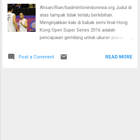
rintangan di babak semi final untuk saling
Ahsan/Rian/badmintonindonesia.org Judul di
sikut di laga pamungkas. Satu gelar,
atas tampak tidak terlalu berlebihan.
sekaligus satu-satunya, sudah pasti
Menginjakkan kaki di babak semi final Hong
diboyong ke tanah air. Berbanding terbalik
Kong Open Super Series 2016 adalah
dengan penampilan di babak perempatfinal,
pencapaian gemilang untuk ukuran pasangan
Ahsan/Rian yang baru ditandemkan di dua
baru. Meski secara invidual sudah cukup
turnamen terakhir tampil jauh dari harapan
teruji, sungguh tidak mudah “meleburkan” dua
dan tidak seperti saat menumbangkan
READ MORE
Post a Comment
orang yang berbeda untuk seiring sejalan
unggulan pertama dari Malaysia, Goh V
dalam satu tarikan perjuangan. Apalagi bila
Shem/Tan Wee Kiong, 21-11, 17-21 dan 21-
dua pribadi itu memiliki riwayat prestasi
17. Saat menghadapi Goh/Tan, Ahsan/Rian
berbeda dan usia yang sedikit berjarak. Hong
bisa bertahan...
Kong Open adalah batu ujian kedua bagi
Mohammad Ahsan dan Rian Agung Saputro
setelah debut pertama mereka di Denmark
Open Super Series Premier pekan lalu.
Setelah “bercerai” dari Hendra Setiawan usai
Kore Open Super Series pada awal Oktober
lalu, Ahsan dianggap masih memiliki masa