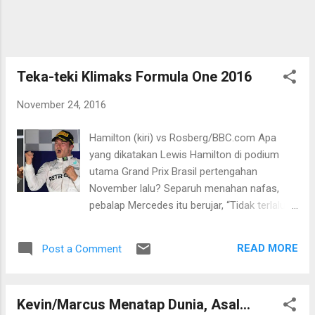
depan. Pria 29 tahun itu akhirnya diikhtiarkan
untuk mendampingi dan memacu Rian yang
tiga tahun lebih muda sama seperti yang
dilakukan Hendra Setiawan kepadanya.
Setelah gagal di percobaan pertama, hasil
Teka-teki Klimaks Formula One 2016
berbeda ditorehkan di turnamen mereka
November 24, 2016
yan...
Hamilton (kiri) vs Rosberg/BBC.com Apa
yang dikatakan Lewis Hamilton di podium
utama Grand Prix Brasil pertengahan
November lalu? Separuh menahan nafas,
pebalap Mercedes itu berujar, “Tidak terlalu
buruk, ya?” Tanpa perlu pengetahuan dan
wawasan khusus membaca ekpresi
READ MORE
Post a Comment
seseorang, patah kata dari pebalap asal
Inggris itu tak lebih dari pernyataan retoris
untuk menghibur diri. Betapa tidak.
Kevin/Marcus Menatap Dunia, Asal...
Kemenangan fenomenal di Sao Paulo itu