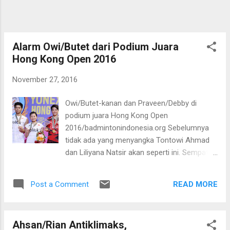
balapan dari posisi terdepan. Jarak lima
angka yang memisahkan Rosberg dari
Hamilton yang mengemas total 380 poin,
menunjukkan bahwa persaingan begitu ketat.
Alarm Owi/Butet dari Podium Juara
Meski takdir berkata lain, dalam hati kecil
Hong Kong Open 2016
tentu Ham...
November 27, 2016
Owi/Butet-kanan dan Praveen/Debby di
podium juara Hong Kong Open
2016/badmintonindonesia.org Sebelumnya
tidak ada yang menyangka Tontowi Ahmad
dan Liliyana Natsir akan seperti ini. Sempat
diterpa isu pensiun, dan tergerus euforia
medali emas Olimpiade Rio 2016, pasangan
READ MORE
Post a Comment
yang karib disapa Owi/Butet itu malah
melesat di dua turnamen terakhir. Keduanya
seperti terlahir kembali dengan membawa
Ahsan/Rian Antiklimaks,
pulang dua gelar juara dalam dua pekan.