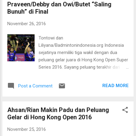
Praveen/Debby dan Owi/Butet “Saling
Pekan lalu naik podium utama di China Open
Bunuh” di Final
Super Series Premier, giliran mahkota ganda
campuran Hong Kong Open mereka rengkuh,
November 26, 2016
Minggu (27/11) kemarin. Menariknya gelar
tersebut diperoleh setelah terlibat perang
Tontowi dan
saudara dengan juniornya Praveen
Liliyana/Badmintonindonesia.org Indonesia
Jordan/Debby Susanto. Alih-alih menyajikan
sejatinya memiliki tiga wakil dengan dua
pertarungan yang dramatis, melelahkan dan
peluang gelar juara di Hong Kong Open Super
menguras banyak tenaga, Owi/Butet tampil
Series 2016. Sayang peluang terakhir dari
apik baik secara individu maupun pasangan
nomor ganda putra gagal diperoleh di partai
sehingga membuat Praveen/Debby yang
terakhir babak semi final, Sabtu (26/11)
lebih diunggulkan tak bisa berbuat banyak.
READ MORE
Post a Comment
malam WIB lantaran Mohammad Ahsan/Rian
Sebelum laga ini Praveen/Debby diprediksi
Agung Saputro tampil antiklimaks saat
bakal menyulit...
menghadapi Mathias Boe/Carsten
Ahsan/Rian Makin Padu dan Peluang
Mogensen dari Denmark. Berbeda dengan
Gelar di Hong Kong Open 2016
Ahsan/Rian, dua pasang ganda campuran,
Tontowi Ahmad/Liliyana Natsir dan Praveen
November 25, 2016
Jordan/Debby Susanto sukses melewati