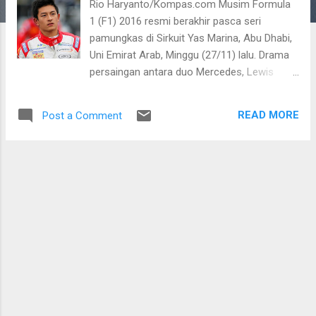
Rio Haryanto/Kompas.com Musim Formula
1 (F1) 2016 resmi berakhir pasca seri
pamungkas di Sirkuit Yas Marina, Abu Dhabi,
Uni Emirat Arab, Minggu (27/11) lalu. Drama
persaingan antara duo Mercedes, Lewis
Hamilton dan Nico Rosberg pun mereda.
Meski finis di posisi pertama, di atas podium
READ MORE
Post a Comment
Hamilton dengan besar hati memeluk dan
memberi salam kepada kompatriotnya yang
akhirnya keluar sebagai juara dunia.
Sepanjang musim ini Hamilton dan Rosberg
bersaing ketat, seakan seri balapan hanya
diikuti dua pebalap saja. Sejak seri pertama di
Sirkuit Melbourne, Australia pada
pertengahan Maret keduanya hanya
kehilangan satu seri. Dari 20 seri, Hamilton 12
kali merebut pole dan 10 kali naik podium
utama. Sementara Rosberg meraih sembilan
kemenangan dan delapan kali mengawali