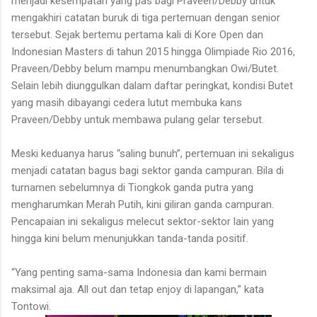
menjadi kesempatan yang pas bagi Praveen/Debby untuk
mengakhiri catatan buruk di tiga pertemuan dengan senior
tersebut. Sejak bertemu pertama kali di Kore Open dan
Indonesian Masters di tahun 2015 hingga Olimpiade Rio 2016,
Praveen/Debby belum mampu menumbangkan Owi/Butet.
Selain lebih diunggulkan dalam daftar peringkat, kondisi Butet
yang masih dibayangi cedera lutut membuka kans
Praveen/Debby untuk membawa pulang gelar tersebut.
Meski keduanya harus “saling bunuh”, pertemuan ini sekaligus
menjadi catatan bagus bagi sektor ganda campuran. Bila di
turnamen sebelumnya di Tiongkok ganda putra yang
mengharumkan Merah Putih, kini giliran ganda campuran.
Pencapaian ini sekaligus melecut sektor-sektor lain yang
hingga kini belum menunjukkan tanda-tanda positif.
“Yang penting sama-sama Indonesia dan kami bermain
maksimal aja. All out dan tetap enjoy di lapangan,” kata
Tontowi.