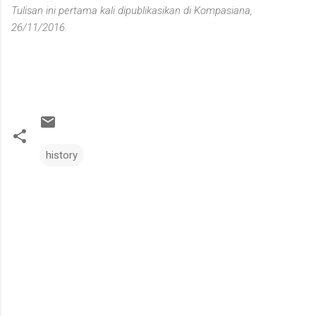
Tulisan ini pertama kali dipublikasikan di Kompasiana,
26/11/2016.
history
C
o
m
m
e
n
t