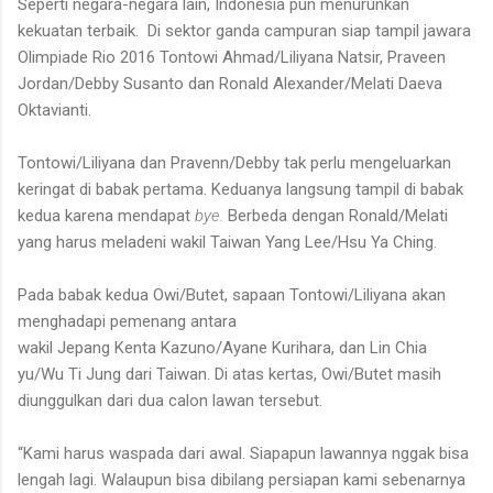
Seperti negara-negara lain, Indonesia pun menurunkan
kekuatan terbaik. Di sektor ganda campuran siap tampil jawara
Olimpiade Rio 2016
Tontowi Ahmad/Liliyana Natsir, Praveen
Jordan/Debby Susanto dan Ronald Alexander/Melati Daeva
Oktavianti.
Tontowi/Liliyana dan Pravenn/Debby tak perlu mengeluarkan
keringat di babak pertama. Keduanya langsung tampil di babak
kedua karena mendapat
bye.
Berbeda dengan Ronald/Melati
yang harus meladeni wakil Taiwan Yang Lee/Hsu Ya Ching.
Pada babak kedua Owi/Butet, sapaan Tontowi/Liliyana akan
menghadapi pemenang antara
wakil Jepang Kenta Kazuno/Ayane Kurihara, dan Lin Chia
yu/Wu Ti Jung dari Taiwan. Di atas kertas, Owi/Butet masih
diunggulkan dari dua calon lawan tersebut.
“Kami harus waspada dari awal. Siapapun lawannya nggak bisa
lengah lagi. Walaupun bisa dibilang persiapan kami sebenarnya