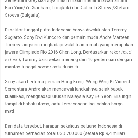
Sementara Greysia/Nitya masih masih menanti lawan antara
Bao Yixin/Yu Xiaohan (Tiongkok) dan Gabriela Stoeva/Stefani
Stoeva (Bulgaria).
Di sektor tunggal putra Indonesia hanya diwakili oleh Tommy
Sugiarto, Sony Dwi Kuncoro dan pemain muda Andre Marteen.
Tommy langsung mnghadapi wakil tuan rumah yang merupakan
jawara Olimpiade Rio 2016 Chen Long. Berdasarkan rekor
head
to head
, Tommy baru sekali menang dari 10 pertemuan dengan
mantan tunggal nomor satu dunia itu.
Sony akan bertemu pemain Hong Kong, Wong Wing Ki Vincent.
Sementara Andre akan mengawali langkahnya sejak babak
kualifikasi, menghadapi utusan Malaysia Kay Ee Yeoh. Bila ingin
tampil di babak utama, satu kemenangan lagi adalah harga
mati.
Dari data tersebut, harapan sekaligus peluang Indonesia di
turnamen berhadian total USD 700.000 (setara Rp 9,4 miliar)