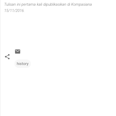
Tulisan ini pertama kali dipublikasikan di Kompasiana
15/11/2016.
history
C
o
m
m
e
n