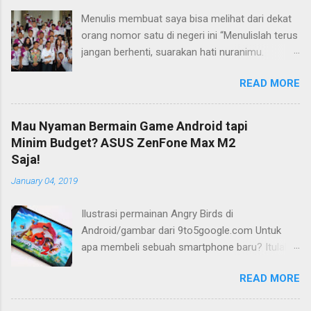
Menulis membuat saya bisa melihat dari dekat
orang nomor satu di negeri ini “Menulislah terus
jangan berhenti, suarakan hati nuranimu.
Kemudian setelah itu biarlah tulisan itu
READ MORE
membela dirinya sendiri, biarlah tulisanmu itu
mengikuti takdirnya.” (Buya Hamka) Saya baru
mengenal petikan masyur di atas belakangan,
Mau Nyaman Bermain Game Android tapi
jauh bertahun-tahun setelah saya bergumul
Minim Budget? ASUS ZenFone Max M2
dengan dunia tulis-menulis. Ketika itu saya
Saja!
masih duduk di bangku Sekolah Menengah Atas
January 04, 2019
(SMA) di Flores, Nusa Tenggara Timur (NTT).
Tidak ada maksud atau tujuan khusus saat itu.
Ilustrasi permainan Angry Birds di
Yang ada hanya satu: menulis dan terus
Android/gambar dari 9to5google.com Untuk
menulis. Bisa jadi perkenalan saya dengan dunia
apa membeli sebuah smartphone baru? Itulah
menulis berjalan beriringan dengan ketertarikan
pertanyaan yang kerap berkelebat di kepala
saya pada dunia literasi umumnya. Perkenalan
READ MORE
saya ketika berencana membeli sebuah telepon
saya dengan dunia menulis karena aktivitas
pintar. Banyak alasan, tentu. Ketika smartphone
membaca yang saya geluti pada waktu