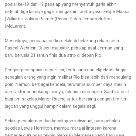
posisi ke-19 dari 19 pebalap yang menyentuh garis akhir
setelah tiga lainnya gagal mengakhiri lomba yakni Felipe Massa
(Williams, Jolyon Palmer (Renault) dan Jenson Button
(McLaren).
Menariknya, pencapaian Rio selalu di belakang rekan setim
Pascal Wehrlein. Di seri mutakhir, pebalap asal Jerman yang
baru berusia 21 tahun finis dua strip di depan Rio.
Dengan pencapaian seperti ini, tentu jauh dari ekpektasi tinggi
sebagian orang yang ingin melihat Rio bisa lebih dari mendulang
poin. Namun, berbagai kendala, terutama sumber daya mesin
dan faktor pendukung lainnya, tak bisa dimungkiri. Saat ini, sulit
bagi tim sekelas Manor Racing untuk bersaing dengan tim-tim
jagoan yang unggul hampir dalam segala segi.
Selain pengalaman dan kecakapan individual, para pebalap
sekelas Lewis Hamilton, mampu merajai lintasan karena
berbagai dukungan teknis. Pebalap Mercedes yang baru saja