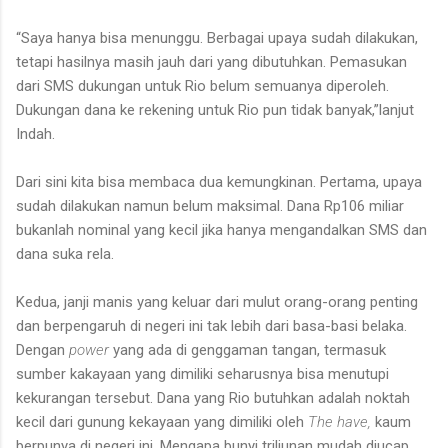
“Saya hanya bisa menunggu. Berbagai upaya sudah dilakukan,
tetapi hasilnya masih jauh dari yang dibutuhkan. Pemasukan
dari SMS dukungan untuk Rio belum semuanya diperoleh.
Dukungan dana ke rekening untuk Rio pun tidak banyak,”lanjut
Indah.
Dari sini kita bisa membaca dua kemungkinan. Pertama, upaya
sudah dilakukan namun belum maksimal. Dana Rp106 miliar
bukanlah nominal yang kecil jika hanya mengandalkan SMS dan
dana suka rela.
Kedua, janji manis yang keluar dari mulut orang-orang penting
dan berpengaruh di negeri ini tak lebih dari basa-basi belaka.
Dengan
power
yang ada di genggaman tangan, termasuk
sumber kakayaan yang dimiliki seharusnya bisa menutupi
kekurangan tersebut. Dana yang Rio butuhkan adalah noktah
kecil dari gunung kekayaan yang dimiliki oleh
The have,
kaum
berpunya
di negeri ini. Mengapa bunyi triliunan mudah diucap