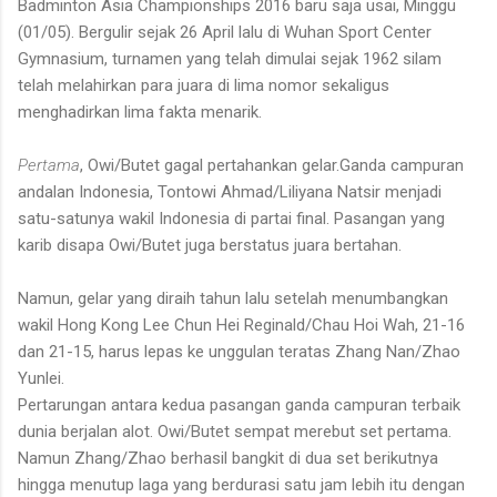
Badminton Asia Championships 2016 baru saja usai, Minggu
(01/05). Bergulir sejak 26 April lalu di Wuhan Sport Center
Gymnasium, turnamen yang telah dimulai sejak 1962 silam
telah melahirkan para juara di lima nomor sekaligus
menghadirkan lima fakta menarik.
Pertama
, Owi/Butet gagal pertahankan gelar.Ganda campuran
andalan Indonesia, Tontowi Ahmad/Liliyana Natsir menjadi
satu-satunya wakil Indonesia di partai final. Pasangan yang
karib disapa Owi/Butet juga berstatus juara bertahan.
Namun, gelar yang diraih tahun lalu setelah menumbangkan
wakil Hong Kong Lee Chun Hei Reginald/Chau Hoi Wah, 21-16
dan 21-15, harus lepas ke unggulan teratas Zhang Nan/Zhao
Yunlei.
Pertarungan antara kedua pasangan ganda campuran terbaik
dunia berjalan alot. Owi/Butet sempat merebut set pertama.
Namun Zhang/Zhao berhasil bangkit di dua set berikutnya
hingga menutup laga yang berdurasi satu jam lebih itu dengan