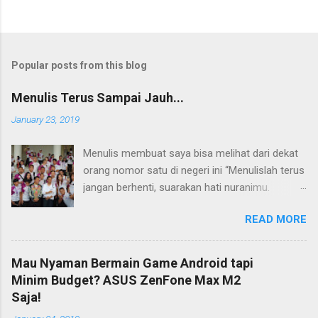
Popular posts from this blog
Menulis Terus Sampai Jauh...
January 23, 2019
Menulis membuat saya bisa melihat dari dekat
orang nomor satu di negeri ini “Menulislah terus
jangan berhenti, suarakan hati nuranimu.
Kemudian setelah itu biarlah tulisan itu
READ MORE
membela dirinya sendiri, biarlah tulisanmu itu
mengikuti takdirnya.” (Buya Hamka) Saya baru
mengenal petikan masyur di atas belakangan,
Mau Nyaman Bermain Game Android tapi
jauh bertahun-tahun setelah saya bergumul
Minim Budget? ASUS ZenFone Max M2
dengan dunia tulis-menulis. Ketika itu saya
Saja!
masih duduk di bangku Sekolah Menengah Atas