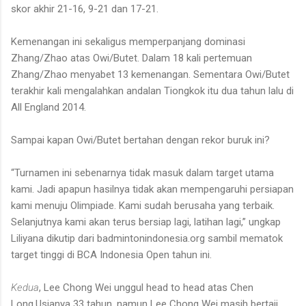
skor akhir 21-16, 9-21 dan 17-21.
Kemenangan ini sekaligus memperpanjang dominasi
Zhang/Zhao atas Owi/Butet. Dalam 18 kali pertemuan
Zhang/Zhao menyabet 13 kemenangan. Sementara Owi/Butet
terakhir kali mengalahkan andalan Tiongkok itu dua tahun lalu di
All England 2014.
Sampai kapan Owi/Butet bertahan dengan rekor buruk ini?
“Turnamen ini sebenarnya tidak masuk dalam target utama
kami. Jadi apapun hasilnya tidak akan mempengaruhi persiapan
kami menuju Olimpiade. Kami sudah berusaha yang terbaik.
Selanjutnya kami akan terus bersiap lagi, latihan lagi,” ungkap
Liliyana dikutip dari badmintonindonesia.org sambil mematok
target tinggi di BCA Indonesia Open tahun ini.
Kedua
, Lee Chong Wei unggul head to head atas Chen
Long.Usianya 33 tahun, namun Lee Chong Wei masih bertaji.