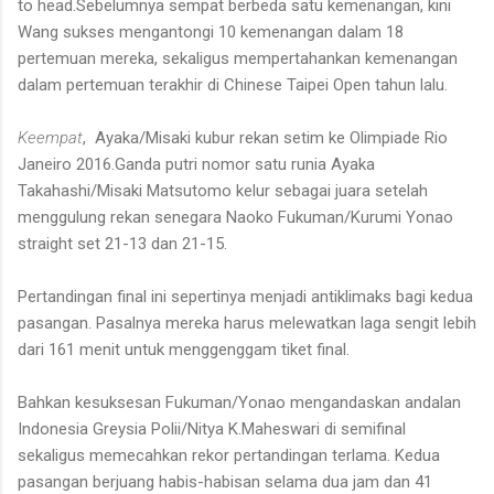
to head.Sebelumnya sempat berbeda satu kemenangan, kini
Wang sukses mengantongi 10 kemenangan dalam 18
pertemuan mereka, sekaligus mempertahankan kemenangan
dalam pertemuan terakhir di Chinese Taipei Open tahun lalu.
Keempat
, Ayaka/Misaki kubur rekan setim ke Olimpiade Rio
Janeiro 2016.Ganda putri nomor satu runia Ayaka
Takahashi/Misaki Matsutomo kelur sebagai juara setelah
menggulung rekan senegara Naoko Fukuman/Kurumi Yonao
straight set 21-13 dan 21-15.
Pertandingan final ini sepertinya menjadi antiklimaks bagi kedua
pasangan. Pasalnya mereka harus melewatkan laga sengit lebih
dari 161 menit untuk menggenggam tiket final.
Bahkan kesuksesan Fukuman/Yonao mengandaskan andalan
Indonesia Greysia Polii/Nitya K.Maheswari di semifinal
sekaligus memecahkan rekor pertandingan terlama. Kedua
pasangan berjuang habis-habisan selama dua jam dan 41