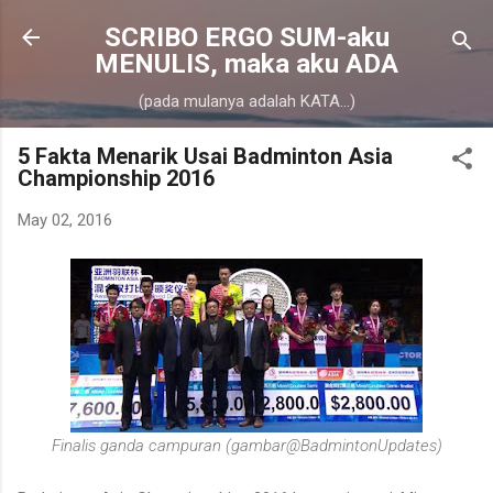
Skip to main content
SCRIBO ERGO SUM-aku
MENULIS, maka aku ADA
(pada mulanya adalah KATA...)
5 Fakta Menarik Usai Badminton Asia
Championship 2016
May 02, 2016
Finalis ganda campuran (gambar@BadmintonUpdates)