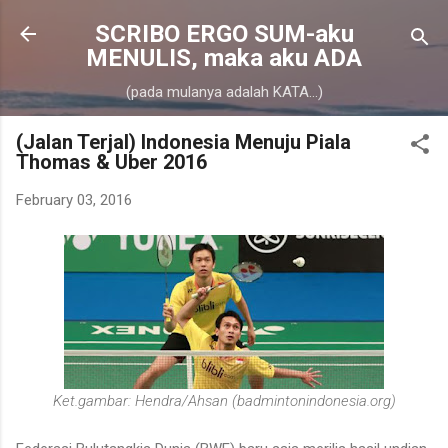
Skip to main content
SCRIBO ERGO SUM-aku
MENULIS, maka aku ADA
(pada mulanya adalah KATA...)
(Jalan Terjal) Indonesia Menuju Piala
Thomas & Uber 2016
February 03, 2016
Ket.gambar: Hendra/Ahsan (badmintonindonesia.org)