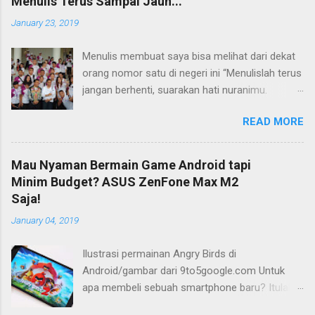
Menulis Terus Sampai Jauh...
January 23, 2019
Menulis membuat saya bisa melihat dari dekat
orang nomor satu di negeri ini “Menulislah terus
jangan berhenti, suarakan hati nuranimu.
Kemudian setelah itu biarlah tulisan itu
READ MORE
membela dirinya sendiri, biarlah tulisanmu itu
mengikuti takdirnya.” (Buya Hamka) Saya baru
mengenal petikan masyur di atas belakangan,
Mau Nyaman Bermain Game Android tapi
jauh bertahun-tahun setelah saya bergumul
Minim Budget? ASUS ZenFone Max M2
dengan dunia tulis-menulis. Ketika itu saya
Saja!
masih duduk di bangku Sekolah Menengah Atas
January 04, 2019
(SMA) di Flores, Nusa Tenggara Timur (NTT).
Tidak ada maksud atau tujuan khusus saat itu.
Ilustrasi permainan Angry Birds di
Yang ada hanya satu: menulis dan terus
Android/gambar dari 9to5google.com Untuk
menulis. Bisa jadi perkenalan saya dengan dunia
apa membeli sebuah smartphone baru? Itulah
menulis berjalan beriringan dengan ketertarikan
pertanyaan yang kerap berkelebat di kepala
saya pada dunia literasi umumnya. Perkenalan