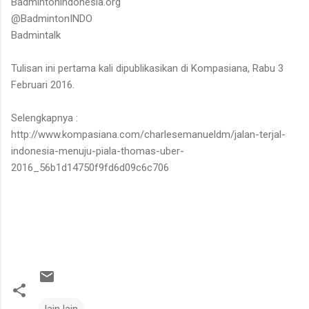
Badmintonindonesia.org
@BadmintonINDO
Badmintalk
Tulisan ini pertama kali dipublikasikan di Kompasiana, Rabu 3
Februari 2016.
Selengkapnya :
http://www.kompasiana.com/charlesemanueldm/jalan-terjal-
indonesia-menuju-piala-thomas-uber-
2016_56b1d14750f9fd6d09c6c706
lain lain