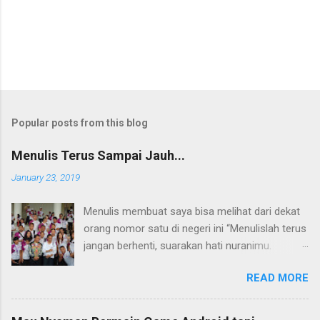
n
t
Popular posts from this blog
Menulis Terus Sampai Jauh...
January 23, 2019
Menulis membuat saya bisa melihat dari dekat
orang nomor satu di negeri ini “Menulislah terus
jangan berhenti, suarakan hati nuranimu.
Kemudian setelah itu biarlah tulisan itu
READ MORE
membela dirinya sendiri, biarlah tulisanmu itu
mengikuti takdirnya.” (Buya Hamka) Saya baru
mengenal petikan masyur di atas belakangan,