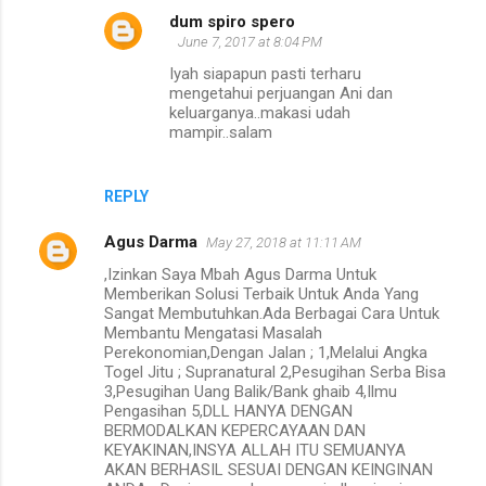
dum spiro spero
June 7, 2017 at 8:04 PM
Iyah siapapun pasti terharu
mengetahui perjuangan Ani dan
keluarganya..makasi udah
mampir..salam
REPLY
Agus Darma
May 27, 2018 at 11:11 AM
,Izinkan Saya Mbah Agus Darma Untuk
Memberikan Solusi Terbaik Untuk Anda Yang
Sangat Membutuhkan.Ada Berbagai Cara Untuk
Membantu Mengatasi Masalah
Perekonomian,Dengan Jalan ; 1,Melalui Angka
Togel Jitu ; Supranatural 2,Pesugihan Serba Bisa
3,Pesugihan Uang Balik/Bank ghaib 4,Ilmu
Pengasihan 5,DLL HANYA DENGAN
BERMODALKAN KEPERCAYAAN DAN
KEYAKINAN,INSYA ALLAH ITU SEMUANYA
AKAN BERHASIL SESUAI DENGAN KEINGINAN