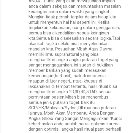
ANDA... Dunia yang akan mewujudkan impian
anda dalam sekejab dan menuntaskan masalah
keuangan anda dalam waktu yang singkat.
Mungkin tidak pernah terpikir dalam hidup kita
untuk menyentuh hal hal seperti ini. Ketika
terpikirkan kekuasaan, uang dalam genggaman,
semua bisa dikendalikan sesuai keinginan
kita.Semua bisa diselesaikan secara logika.Tapi
akankah logika selalu bisa menyelesaikan
masalah kita. Pesugihan Mbah Agus Darma
memiliki ilmu supranatural yang bisa
menghasilkan angka angka putaran togel yang
sangat mengagumkan, ini sudah di buktikan
member bahkan yang sudah merasakan
kemenangan(berhasil), baik di indonesia
maupun di luar negeri.. ritual khusus di
laksanakan di tempat tertentu, hasil ritual bisa
menghasilkan angka 2D,3D,4D,5D.6D. sesuai
permintaan pasien.Mbah bisa menembus
semua jenis putaran togel. baik itu
SGP/HK/Malaysia/Sydnei,Dll maupun putaran
lainnya. Mbah Akan Membantu Anda Dengan
Angka Ghoib Yang Sangat Mengagumkan "Kunci
keberhasilan anda adalah harus optimis karena
dengan optimis.. angka hasil ritual pasti berhasil