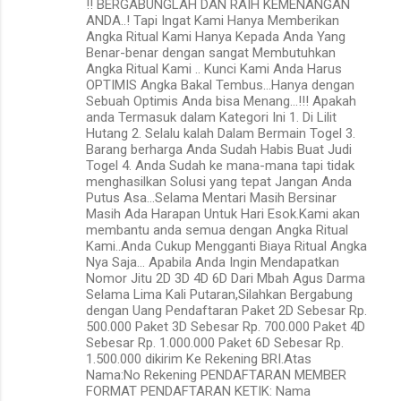
!! BERGABUNGLAH DAN RAIH KEMENANGAN
ANDA..! Tapi Ingat Kami Hanya Memberikan
Angka Ritual Kami Hanya Kepada Anda Yang
Benar-benar dengan sangat Membutuhkan
Angka Ritual Kami .. Kunci Kami Anda Harus
OPTIMIS Angka Bakal Tembus…Hanya dengan
Sebuah Optimis Anda bisa Menang…!!! Apakah
anda Termasuk dalam Kategori Ini 1. Di Lilit
Hutang 2. Selalu kalah Dalam Bermain Togel 3.
Barang berharga Anda Sudah Habis Buat Judi
Togel 4. Anda Sudah ke mana-mana tapi tidak
menghasilkan Solusi yang tepat Jangan Anda
Putus Asa…Selama Mentari Masih Bersinar
Masih Ada Harapan Untuk Hari Esok.Kami akan
membantu anda semua dengan Angka Ritual
Kami..Anda Cukup Mengganti Biaya Ritual Angka
Nya Saja… Apabila Anda Ingin Mendapatkan
Nomor Jitu 2D 3D 4D 6D Dari Mbah Agus Darma
Selama Lima Kali Putaran,Silahkan Bergabung
dengan Uang Pendaftaran Paket 2D Sebesar Rp.
500.000 Paket 3D Sebesar Rp. 700.000 Paket 4D
Sebesar Rp. 1.000.000 Paket 6D Sebesar Rp.
1.500.000 dikirim Ke Rekening BRI.Atas
Nama:No Rekening PENDAFTARAN MEMBER
FORMAT PENDAFTARAN KETIK: Nama