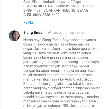
Anda#Kota Anda#Kabupaten#Togel
SGP/HKG#DLL LALU kirim ke no HP : ( 0823-
8738-4409 ) SILAHKAN HUBUNGI EYANG
GURU:0823-8738-4409
REPLY
Elang Endah
February 27, 2019 at 4:21 AM
Nama saya Elang Endah Saya seorang wanita
bisnis di Indonesia dan saya bepergian ke
negara lain karena bisnis saya beberapa waktu
yang lalu saya memiliki kemunduran dalam
bisnis saya karena seseorang yang saya
percayai begitu banyak berbohong kepada saya
dan mengambil banyak uang saya. modal
dengan harapan mengirimi saya barang. Saya
mulai mencari bantuan dan seorang teman
memperkenalkan saya ke Arab Credit Group
Beberapa bulan yang lalu, saya takut karena
cerita yang saya dengar tentang pinjaman online
sebelumnya, tetapi saya berkata pada diri
sendiri bahwa saya harus mencobanya, setelah
menyelesaikan semua persyaratan yang saya
miliki. pinjaman sebesar 700jt telah ditransfer