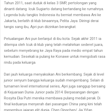
Tahun 2011, saat duduk di kelas 3 SMP, pertolongan yang
dinanti datang. Icuk Sugiarto datang bertandang ke rumahnya.
Legenda bulu tangkis Indonesia itu berniat membawa Ani ke
Jakarta, berlatih di klub binaannya, Pelita Jaya. Diiringi derai
tangis sang ibu, Apri pun diizinkan berangkat.
Petualangan Ani pun berlanjut di ibu kota. Sejak akhir 2011 ia
ditempa oleh Icuk di klub yang telah melahirkan sederet juara,
sebelum menyebrang ke Jaya Raya pada medio empat tahun
kemudian. Sesekali ia pulang ke Konawe untuk mengobati rasa
rindu pada keluarga.
Dari jauh keluarga menyaksikan Ani berkembang. Sejak di level
junior senyum bangga keluarga sudah mengembang. Selain di
turnamen level international series, Apri juga sanggup bersaing
di Kejuaraan Dunia Junior pada 2014. Berpasangan dengan
Rosyita Eka Putri mereka membawa pulang medali perak. Di
final keduanya menyerah dari pasangan China yang kini telah
menembus jajaran elit dunia, Chen Qingchen/ Jia Yifan.