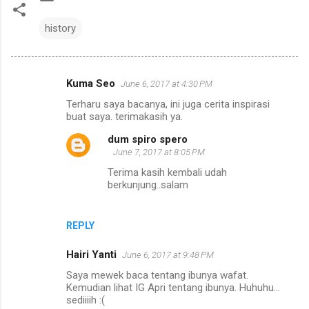
history
Kuma Seo
June 6, 2017 at 4:30 PM
C
Terharu saya bacanya, ini juga cerita inspirasi
o
buat saya. terimakasih ya.
m
dum spiro spero
m
June 7, 2017 at 8:05 PM
e
Terima kasih kembali udah
berkunjung..salam
n
t
s
REPLY
Hairi Yanti
June 6, 2017 at 9:48 PM
Saya mewek baca tentang ibunya wafat.
Kemudian lihat IG Apri tentang ibunya. Huhuhu...
sediiiih :(