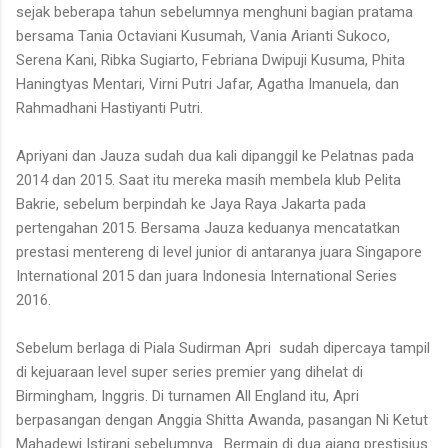
sejak beberapa tahun sebelumnya menghuni bagian pratama
bersama Tania Octaviani Kusumah, Vania Arianti Sukoco,
Serena Kani, Ribka Sugiarto, Febriana Dwipuji Kusuma, Phita
Haningtyas Mentari, Virni Putri Jafar, Agatha Imanuela, dan
Rahmadhani Hastiyanti Putri.
Apriyani dan Jauza sudah dua kali dipanggil ke Pelatnas pada
2014 dan 2015. Saat itu mereka masih membela klub Pelita
Bakrie, sebelum berpindah ke Jaya Raya Jakarta pada
pertengahan 2015. Bersama Jauza keduanya mencatatkan
prestasi mentereng di level junior di antaranya juara Singapore
International 2015 dan juara Indonesia International Series
2016.
Sebelum berlaga di Piala Sudirman Apri
sudah dipercaya tampil
di kejuaraan level super series premier yang dihelat di
Birmingham, Inggris. Di turnamen All England itu, Apri
berpasangan dengan Anggia Shitta Awanda, pasangan Ni Ketut
Mahadewi Istirani sebelumnya.
Bermain di dua ajang prestisius