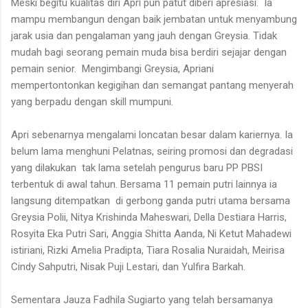
Meski begitu kualitas diri Apri pun patut diberi apresiasi.
Ia
mampu membangun dengan baik jembatan untuk menyambung
jarak usia dan pengalaman yang jauh dengan Greysia. Tidak
mudah bagi seorang pemain muda bisa berdiri sejajar dengan
pemain senior.
Mengimbangi Greysia, Apriani
mempertontonkan kegigihan dan semangat pantang menyerah
yang berpadu dengan skill mumpuni.
Apri sebenarnya mengalami loncatan besar dalam kariernya. Ia
belum lama menghuni Pelatnas, seiring promosi dan degradasi
yang dilakukan
tak lama setelah pengurus baru PP PBSI
terbentuk di awal tahun. Bersama 11 pemain putri lainnya ia
langsung ditempatkan
di gerbong ganda putri utama bersama
Greysia Polii, Nitya Krishinda Maheswari, Della Destiara Harris,
Rosyita Eka Putri Sari, Anggia Shitta Aanda, Ni Ketut Mahadewi
istiriani, Rizki Amelia Pradipta, Tiara Rosalia Nuraidah, Meirisa
Cindy Sahputri, Nisak Puji Lestari, dan Yulfira Barkah.
Sementara Jauza Fadhila Sugiarto yang telah bersamanya