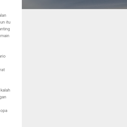
alan
un itu
nting
emain
rio
rat
 kalah
ngan
Copa