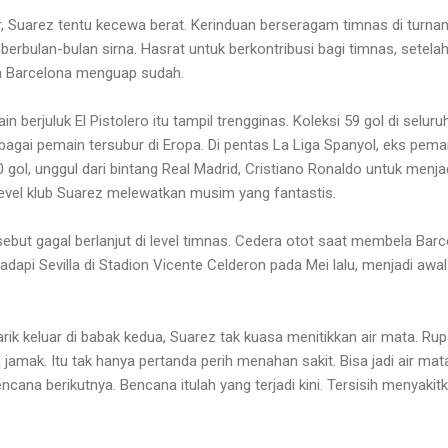
hir, Suarez tentu kecewa berat. Kerinduan berseragam timnas di turn
rbulan-bulan sirna. Hasrat untuk berkontribusi bagi timnas, setela
a Barcelona menguap sudah.
 berjuluk El Pistolero itu tampil trengginas. Koleksi 59 gol di seluru
gai pemain tersubur di Eropa. Di pentas La Liga Spanyol, eks pema
gol, unggul dari bintang Real Madrid, Cristiano Ronaldo untuk menja
 level klub Suarez melewatkan musim yang fantastis.
but gagal berlanjut di level timnas. Cedera otot saat membela Barc
adapi Sevilla di Stadion Vicente Celderon pada Mei lalu, menjadi awal
arik keluar di babak kedua, Suarez tak kuasa menitikkan air mata. Ru
jamak. Itu tak hanya pertanda perih menahan sakit. Bisa jadi air mat
cana berikutnya. Bencana itulah yang terjadi kini. Tersisih menyakitk