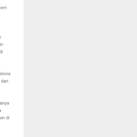
anem
h
h
in
di
elona
 dari
panya
a
an di