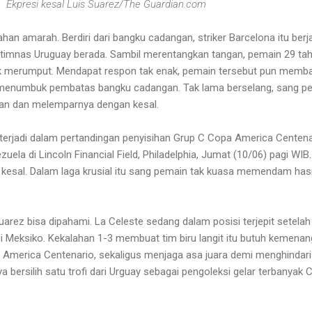
Ekpresi kesal Luis Suarez/The Guardian.com
an amarah. Berdiri dari bangku cadangan, striker Barcelona itu berj
h timnas Uruguay berada. Sambil merentangkan tangan, pemain 29 tah
 merumput. Mendapat respon tak enak, pemain tersebut pun memba
, ia menumbuk pembatas bangku cadangan. Tak lama berselang, sang p
n dan melemparnya dengan kesal.
 terjadi dalam pertandingan penyisihan Grup C Copa America Centena
uela di Lincoln Financial Field, Philadelphia, Jumat (10/06) pagi WIB.
r kesal. Dalam laga krusial itu sang pemain tak kuasa memendam has
Suarez bisa dipahami. La Celeste sedang dalam posisi terjepit setelah
 Meksiko. Kekalahan 1-3 membuat tim biru langit itu butuh kemena
pa America Centenario, sekaligus menjaga asa juara demi menghindari
a bersilih satu trofi dari Urguay sebagai pengoleksi gelar terbanyak 