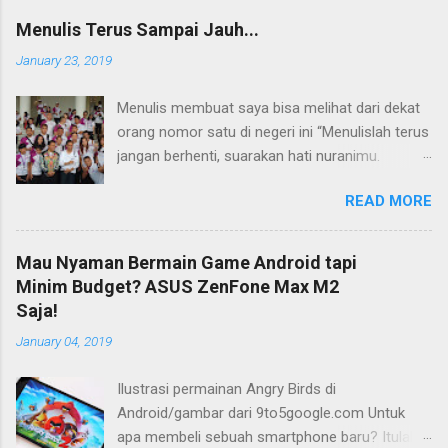
Menulis Terus Sampai Jauh...
January 23, 2019
Menulis membuat saya bisa melihat dari dekat
orang nomor satu di negeri ini “Menulislah terus
jangan berhenti, suarakan hati nuranimu.
Kemudian setelah itu biarlah tulisan itu
READ MORE
membela dirinya sendiri, biarlah tulisanmu itu
mengikuti takdirnya.” (Buya Hamka) Saya baru
mengenal petikan masyur di atas belakangan,
Mau Nyaman Bermain Game Android tapi
jauh bertahun-tahun setelah saya bergumul
Minim Budget? ASUS ZenFone Max M2
dengan dunia tulis-menulis. Ketika itu saya
Saja!
masih duduk di bangku Sekolah Menengah Atas
January 04, 2019
(SMA) di Flores, Nusa Tenggara Timur (NTT).
Tidak ada maksud atau tujuan khusus saat itu.
Ilustrasi permainan Angry Birds di
Yang ada hanya satu: menulis dan terus
Android/gambar dari 9to5google.com Untuk
menulis. Bisa jadi perkenalan saya dengan dunia
apa membeli sebuah smartphone baru? Itulah
menulis berjalan beriringan dengan ketertarikan