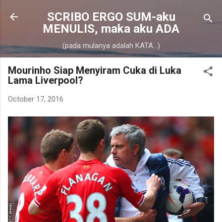
Skip to main content
SCRIBO ERGO SUM-aku
MENULIS, maka aku ADA
(pada mulanya adalah KATA...)
Mourinho Siap Menyiram Cuka di Luka
Lama Liverpool?
October 17, 2016