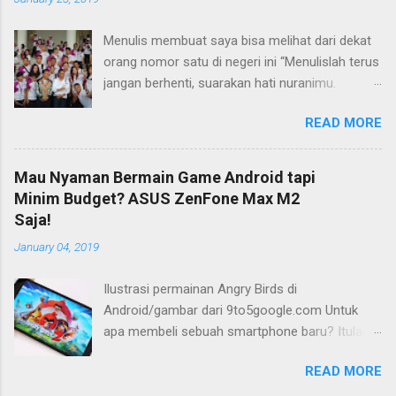
Menulis membuat saya bisa melihat dari dekat
orang nomor satu di negeri ini “Menulislah terus
jangan berhenti, suarakan hati nuranimu.
Kemudian setelah itu biarlah tulisan itu
READ MORE
membela dirinya sendiri, biarlah tulisanmu itu
mengikuti takdirnya.” (Buya Hamka) Saya baru
mengenal petikan masyur di atas belakangan,
Mau Nyaman Bermain Game Android tapi
jauh bertahun-tahun setelah saya bergumul
Minim Budget? ASUS ZenFone Max M2
dengan dunia tulis-menulis. Ketika itu saya
Saja!
masih duduk di bangku Sekolah Menengah Atas
January 04, 2019
(SMA) di Flores, Nusa Tenggara Timur (NTT).
Tidak ada maksud atau tujuan khusus saat itu.
Ilustrasi permainan Angry Birds di
Yang ada hanya satu: menulis dan terus
Android/gambar dari 9to5google.com Untuk
menulis. Bisa jadi perkenalan saya dengan dunia
apa membeli sebuah smartphone baru? Itulah
menulis berjalan beriringan dengan ketertarikan
pertanyaan yang kerap berkelebat di kepala
saya pada dunia literasi umumnya. Perkenalan
READ MORE
saya ketika berencana membeli sebuah telepon
saya dengan dunia menulis karena aktivitas
pintar. Banyak alasan, tentu. Ketika smartphone