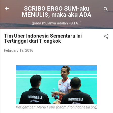
Skip to main content
SCRIBO ERGO SUM-aku
MENULIS, maka aku ADA
(pada mulanya adalah KATA...)
Tim Uber Indonesia Sementara Ini
Tertinggal dari Tiongkok
February 19, 2016
Ket.gambar: Maria Febe (badmintonindonesia.org)