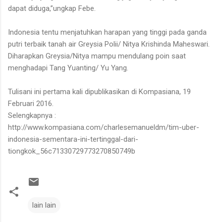
dapat diduga,”ungkap Febe.
Indonesia tentu menjatuhkan harapan yang tinggi pada ganda
putri terbaik tanah air Greysia Polii/ Nitya Krishinda Maheswari.
Diharapkan Greysia/Nitya mampu mendulang poin saat
menghadapi Tang Yuanting/ Yu Yang.
Tulisani ini pertama kali dipublikasikan di Kompasiana, 19
Februari 2016.
Selengkapnya :
http://www.kompasiana.com/charlesemanueldm/tim-uber-
indonesia-sementara-ini-tertinggal-dari-
tiongkok_56c71330729773270850749b
lain lain