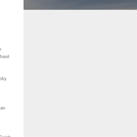
n
hasil
bby.
nan