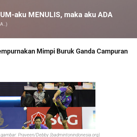
Skip to main content
UM-aku MENULIS, maka aku ADA
...)
empurnakan Mimpi Buruk Ganda Campuran
.gambar: Praveen/Debby (badmintonindonesia.org)