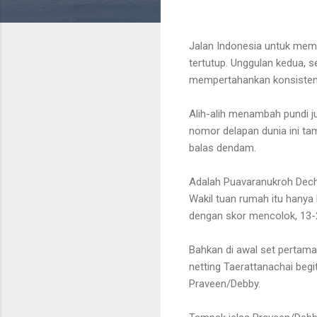
Jalan Indonesia untuk mem
tertutup. Unggulan kedua, 
mempertahankan konsistensi 
Alih-alih menambah pundi ju
nomor delapan dunia ini tamp
balas dendam.
Adalah
Puavaranukroh Dech
Wakil tuan rumah itu hanya
dengan skor mencolok,
13-
Bahkan di awal set pertam
netting Taerattanachai begi
Praveen/Debby.