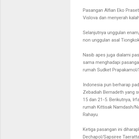
Pasangan
Alfian Eko Prase
Vislova
dan menyerah kala
Selanjutnya unggulan enam
non unggulan asal Tiongko
Nasib apes juga dialami p
sama menghadapi pasangan 
rumah
Sudket Prapakamol/
Indonesia pun berharap pada
Zebadiah Bernadeth yang s
15 dan 21-5. Berikutnya, I
rumah Kittisak Namdash/Nat
Rahayu.
Ketiga pasangan ini dihara
Dechapol/Sapsiree Taeratt