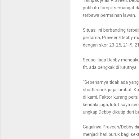
Tampak jelas Praveen/Debby
putih itu tampil semangat
terbawa permainan lawan.
Situasi ini berbanding terba
pertama, Praveen/Debby ma
dengan skor
23-25, 21-9, 2
Seusai laga Debby mengakui
fit, ada bengkak di lututnya.
“Sebenarnya tidak ada yang 
shuttlecock juga lambat. Ka
di kami. Faktor kurang pers
kendala juga, lutut saya s
ungkap
Debby
dikutip dari
Gagalnya Praveen/Debby diik
menjadi hari buruk bagi sek