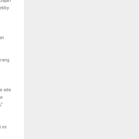
 Gajah
Debby
an
urang
ya ada
da
,”
 ini