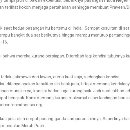
 tampil jauh di bawah ekpektasi. Sebaliknya pasangan muda Negeri
 dan terlihat kokoh menjaga pertahanan sehingga membuat Praveen/
lik saat kedua pasangan itu bertemu di India.
Sempat kesulitan di set
mpu bangkit dua set berikutnya hingga mampu menutup pertanding
1-16.
 bahwa mereka kurang persiapan. Ditambah lagi kondisi tubuhnya k
terlalu istimewa dari lawan, cuma kuat saja, sedangkan kondisi
lau ditanya apakah kesulitan sih tidak juga, tetapi memang kendalan
iapan mungkin ya, kondisi badan juga kurang baik. Jadi saat latihan a
empat bengkak. Kami memang kurang maksimal di pertandingan hari ini
 badmintonindonesia.org
.
uti pula oleh empat pasang ganda campuran lainnya. Sepertinya hari
tor andalan Merah Putih.