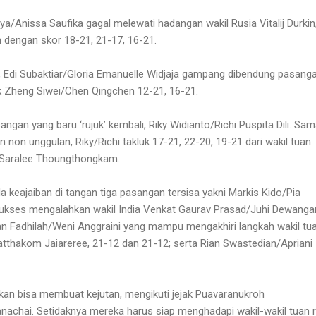
tya/Anissa Saufika
gagal melewati hadangan wakil Rusia
Vitalij Durki
h dengan
skor 18-21, 21-17, 16-21.
,
Edi Subaktiar/Gloria Emanuelle Widjaja
gampang dibendung pasang
k
Zheng Siwei/Chen Qingchen 12-21, 16-21.
asangan
yang baru ‘rujuk’ kembali, Riky Widianto/Richi Puspita Dili
. Sam
non unggulan, Riky/Richi takluk
17-21, 22-20, 19-21
dari wakil tuan
Saralee Thoungthongkam.
 keajaiban di tangan tiga pasangan tersisa yakni Markis Kido/Pia
ukses mengalahkan wakil India Venkat Gaurav Prasad/Juhi Dewangan
rfan Fadhilah/Weni Anggraini yang mampu mengakhiri langkah wakil tu
thakom Jaiareree, 21-12 dan 21-12; serta Rian Swastedian/Apriani
pkan bisa membuat kejutan, mengikuti jejak
Puavaranukroh
anachai
. Setidaknya mereka harus siap menghadapi wakil-wakil tuan