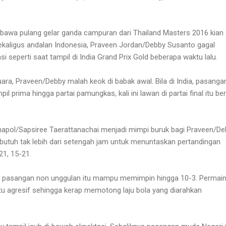
bawa pulang gelar ganda campuran dari Thailand Masters 2016 kian
sekaligus andalan Indonesia, Praveen Jordan/Debby Susanto gagal
seperti saat tampil di India Grand Prix Gold beberapa waktu lalu.
ara, Praveen/Debby malah keok di babak awal. Bila di India, pasanga
il prima hingga partai pamungkas, kali ini lawan di partai final itu ber
apol/Sapsiree Taerattanachai
menjadi mimpi buruk bagi Praveen/De
 butuh tak lebih dari setengah jam untuk menuntaskan pertandingan
21, 15-21.
a pasangan non unggulan itu mampu memimpin hingga 10-3.
Permai
tu agresif
sehingga
kerap memotong laju bola yang diarahkan