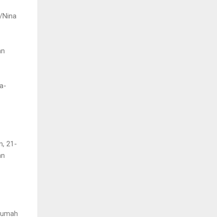
n/Nina
an
a-
, 21-
an
 rumah