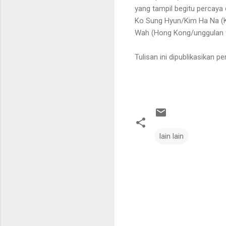
yang tampil begitu percaya
Ko Sung Hyun/Kim Ha Na (K
Wah (Hong Kong/unggulan t
Tulisan ini dipublikasikan p
lain lain
C
o
m
m
e