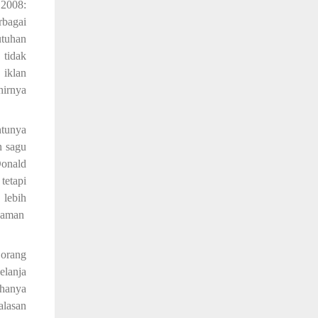
 2008:
bagai
tuhan
 tidak
 iklan
hirnya
ntunya
an
sagu
Donald
tetapi
r
lebih
zaman
 orang
elanja
 hanya
alasan