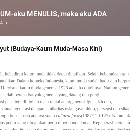
Skip to main content
UM-aku MENULIS, maka aku ADA
...)
anyut (Budaya-Kaum Muda-Masa Kini)
ah, kehadiran kaum muda tidak dapat dinafikan. Selain keberadaan
an s
bantahkan.Dalam konteks Indonesia, kaum muda sudah hadir dan berpe
. Heroisme kaum muda generasi 1928 adalah contohnya. Namun genera
tah sudah berapa banyak generasi yang datang dan pergi.
si pasti terjadi. Inilah mata rantai antargenerasi.Ignas Kleden,
 sebuah generasi dengan similaritas usia, gaya hidup, persepsi dan sika
ang khusus serta adanya suatu
cultural focus
(1987:120-127)
.
Namun d
itas peran yang dimainkan perlu diberi tanda tanya. R
egenerasi bertalian
g sosiolog
itu
sebagai kontinuitas unsur-unsur kebudayaan yang berfae