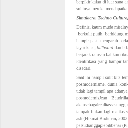
berpikir kalau di luar sana 
sulitnya mereka mendapatka
Simulacra, Techno Culture,
Definisi kaum muda misalnya
berkulit putih, berhidung m
hampir pasti mengarah pada
layar kaca,
billboard
dan ikl
berjarak ratusan bahkan ribu
identifikasi yang hampir t
disadari.
Saat ini hampir sulit kita t
posmodernisme, dunia konkr
tidak lagi tampil apa adanya
posmodernisJean Baudri
akansebagairealitassesungguh
tampak bukan lagi realitas 
asli (Hikmat Budiman, 2002:
palsudianggaplebihbenar
(Pi