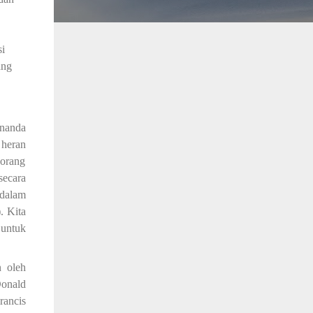
si
ang
enanda
 heran
 orang
ecara
dalam
). Kita
 untuk
n oleh
Donald
rancis