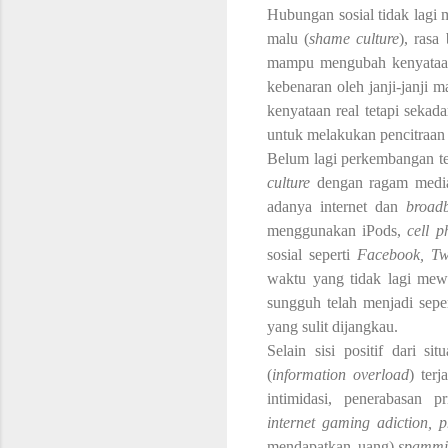
Hubungan sosial tidak lagi 
malu (
shame culture
), rasa 
mampu mengubah kenyataan 
kebenaran oleh janji-janji m
kenyataan real tetapi sekada
untuk melakukan pencitraan
Belum lagi perkembangan t
culture
dengan ragam medi
adanya internet dan
broad
menggunakan iPods,
cell 
sosial seperti
Facebook, Tw
waktu yang tidak lagi mew
sungguh telah menjadi sepe
yang sulit dijangkau.
Selain sisi positif dari s
(
information overload
) terj
intimidasi, penerabasan pri
internet gaming adiction, 
mendapatkan uang)
,
spamm