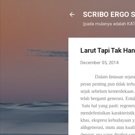
SCRIBO ERGO S
(pada mulanya adalah KATA
Larut Tapi Tak H
December 05, 2014
Dalam lintasan sejar
peran penting pun tidak ter
sejak sebelum kemerdekaan
telah berganti generasi. En
Satu hal yang pasti: regenera
mendefenisikan karakteristik
khas, ekspresi kebudayaan y
alihgenerasi, mutu atau kual
dengan apa yang
disebut
san