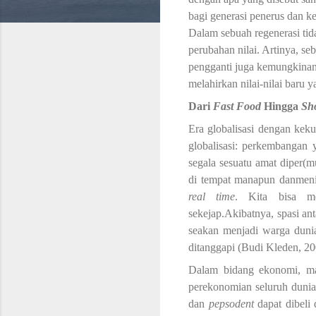
bagi generasi penerus dan ke
D
alam sebuah regenerasi ti
perubahan nilai. Artinya, seb
pengganti juga kemungkinan 
melahirkan nilai-nilai baru 
Dari
Fast Food
Hingga
Sh
Era globalisasi dengan
keku
globalisasi
:
perkembangan y
segala sesuatu
amat
diper
(
m
di tempat manapun
dan
men
real time
. Kita bisa m
sekejap
.Akibatnya,
spasi ant
seakan menjadi warga dunia
ditanggapi
(Budi Kleden, 20
Dalam bidang ekonomi, m
perekonomian seluruh duni
dan
pepsodent
dapat dibeli