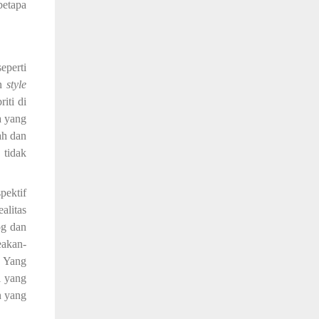
betapa
eperti
an
style
riti di
a yang
ah dan
 tidak
pektif
alitas
og dan
eakan-
ng
i yang
n
yang