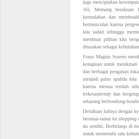
juga menciptakan kesempat
16)
. Memang beralasan b
kemudahan dan membuahka
bermunculan karena pergese
kita sadari
sehingga
memic
membuat pilihan kita berg
dirasakan sebagai kebutuhan
Franz Magnis Suseno memb
keinginan untuk menikmati
dan berbagai penganan loka
menjadi palsu apabila kita
karena
merasa
rendah nila
terkesan
trendy
dan bergeng
sekarang
berbondong-bond
Demikian halnya dengan keb
beramai-ramai
ke
shopping 
itu sendiri.
B
erbelanja di
m
untuk memenuhi satu kebut