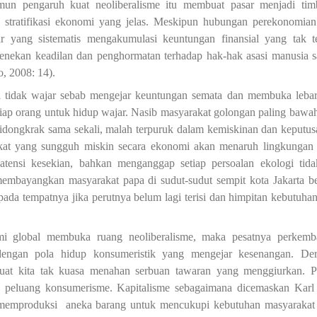
un pengaruh kuat neoliberalisme itu membuat pasar menjadi ti
stratifikasi ekonomi yang jelas. Meskipun hubungan perekonomia
r yang sistematis mengakumulasi keuntungan finansial yang tak te
ini menekan keadilan dan penghormatan terhadap hak-hak asasi manusia 
o, 2008: 14)
.
i tidak wajar sebab mengejar keuntungan semata dan membuka lebar
tiap orang untuk hidup wajar.
N
asib masyarakat golongan paling bawa
didongkrak sama sekali, malah terpuruk dalam kemiskinan dan keputus
kat yang sungguh miskin secara ekonomi akan menaruh lingkungan
atensi kesekian, bahkan menganggap setiap persoalan ekologi tid
embayangkan masyarakat papa di sudut-sudut sempit kota Jakarta be
da tempatnya jika perutnya belum lagi terisi dan himpitan kebutuha
i global membuka ruang neoliberalisme, maka pesatnya perkemb
dengan pola hidup konsumeristik yang mengejar kesenangan. Der
uat kita tak kuasa menahan
serbuan
tawaran yang menggiurkan. 
 peluang konsumerisme. Kapitalisme sebagaimana dicemaskan Kar
 memproduksi
aneka
barang untuk mencukupi kebutuhan masyarakat 