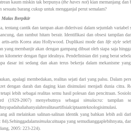
antrean kaum miskin tak berpunya (
the haves not
) kian memanjang dan 
n sesuatu barang cukup untuk mengganjal perut semalam?
 Malas Berpikir
, tentang cantik dan tampan akan diderivasi dalam sejumlah variabel s
ancung, dan rambut hitam berair. Identifikasi dan obsesi tampilan d
 artis-artis Korea atau Hollywood. Duplikasi mode dan
life style
seleb
an yang membanjir akan dengan gampang dibuat oleh siapa saja hingg
an kilometer dengan figur idealnya. Pendefinisian diri yang berat sebel
anpa dasar ini sedang dan akan terus bekerja dalam mekanisme yang
emukan, apalagi membedakan, realitas sejati dari yang palsu. Dalam pers
et dengan darah dan daging kian disimulasi menjadi dunia citra. Re
 tetapi lebih sebagai realitas semu hasil polesan dan pencitraan. Sosiol
llard (1929-2007) menyebutnya sebagai
s
imulacr
a:
tampilan
s
nyapadahaliahanyalahrealitasartifisialciptaanteknologisimulasi.
Ya
yang asli melainkan salinan-salinan identik yang bahkan lebih asli dar
 84).
Sehinggadalam
simulac
a
ituapa yang semudianggaplebihnyata,
da
liang, 2005: 223-224).