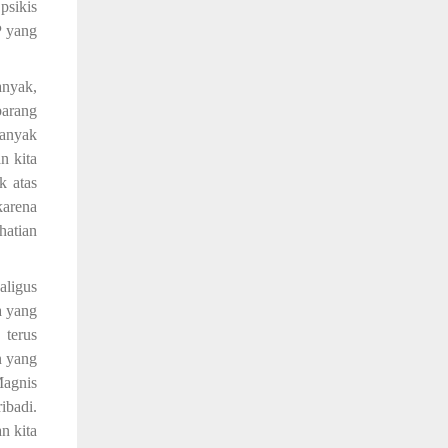
psikis
P yang
anyak,
arang
banyak
n kita
k atas
karena
hatian
aligus
a yang
 terus
n yang
agnis
ibadi.
n kita