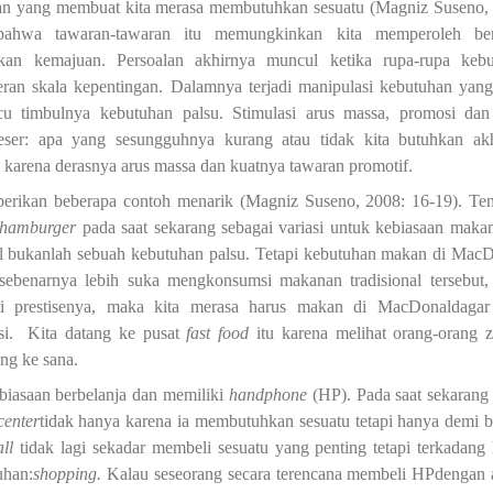
an yang membuat kita merasa membutuhkan sesuatu
(Magniz Suseno,
ahwa tawaran-tawaran itu memungkinkan kita memperoleh ber
n kemajuan. Persoalan akhirnya muncul ketika rupa-rupa kebu
ran skala kepentingan. Dalamnya terjadi manipulasi kebutuhan yang
u timbulnya kebutuhan palsu. Stimulasi arus massa, promosi dan
eser: apa yang sesungguhnya kurang atau tidak kita butuhkan ak
 karena derasnya arus massa dan kuatnya tawaran promotif.
erikan beberapa contoh menarik
(Magniz Suseno, 2008: 16-19)
. Te
hamburger
pada saat sekarang sebagai variasi untuk kebiasaan mak
l
bukanlah sebuah kebutuhan palsu. Tetapi kebutuhan makan di Mac
 sebenarnya lebih suka mengkonsumsi makanan tradisional tersebut, 
i prestisenya,
maka
kita merasa harus makan di MacDonald
aga
si. Kita datang ke
pusat
fast food
itu karena melihat orang-orang 
ong
ke sana.
iasaan berbelanja dan memiliki
handphone
(HP). Pada saat sekarang
cen
ter
tidak hanya karena ia membutuhkan sesuatu tetapi hanya demi b
all
tidak
lagi
sekadar membeli sesuatu yang penting tetapi terkadang
uhan
:
shopping.
Kalau seseorang secara terencana membeli HPdengan 