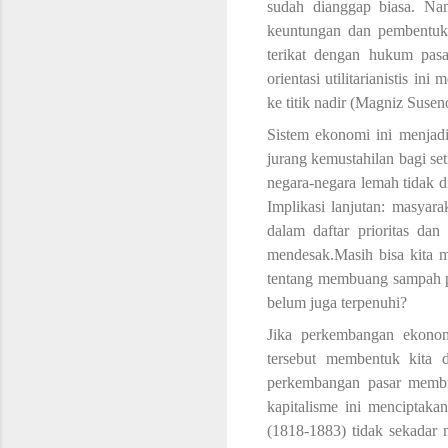
sudah dianggap biasa.
Nam
keuntungan dan pembentuk 
terikat dengan hukum pasa
orientasi utilitarianistis 
ke titik
nadir (Magniz Susen
Sistem ekonomi ini menjad
jurang kemustahilan bagi se
negara-negara lemah tidak 
Implikasi lanjutan: m
asyara
dalam daftar prioritas
dan
mendesak.Masih bisa kita m
tentang membuang sampah pa
belum juga terpenuhi?
Jika perkembangan ekonom
tersebut membentuk kita 
perkembangan pasar memb
kapitalisme
ini
menciptakan
(1818-1883) tidak sekadar