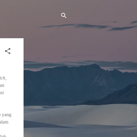
ich,
ran
si
p yang
alam
dah