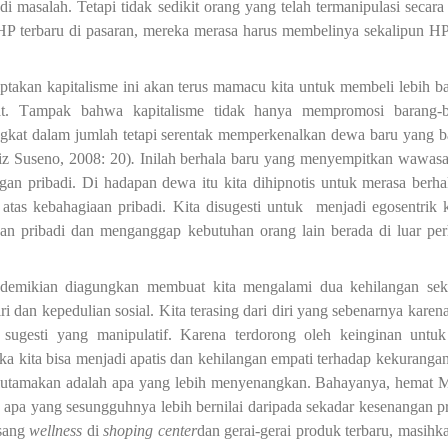
di masalah. Tetapi tidak sedikit orang yang telah termanipulasi secara 
P terbaru di pasaran
,
mereka merasa harus membelinya sekalipun H
ptakan kapitalisme ini akan terus mamacu kita untuk membeli lebih b
at.
T
ampak bahwa kapitalisme tidak hanya mempromosi barang-b
gkat dalam jumlah tetapi serentak memperkenalkan dewa baru yang 
z Suseno, 2008: 20)
.
Inilah berhala baru yang menyempitkan wawasa
gan pribadi. Di hadapan dewa itu kita dihipnotis untuk merasa berha
 atas kebahagiaan pribadi. Kita disugesti untuk menjadi egosentrik 
an pribadi dan menganggap kebutuhan orang lain berada di luar per
demikian diagungkan membuat kita mengalami dua kehilangan sek
iri dan kepedulian sosial. Kita terasing dari diri yang sebenarnya karen
 sugesti yang manipulatif. Karena terdorong oleh keinginan untuk
a kita bisa menjadi apatis dan kehilangan empati terhadap kekuranga
diutamakan adalah apa yang lebih menyenangkan. Bahayanya,
hemat M
n apa yang sesungguhnya lebih bernilai daripada sekadar kesenangan pr
sang
wellness
di
shoping center
dan gerai-gerai produk terbaru, masihka