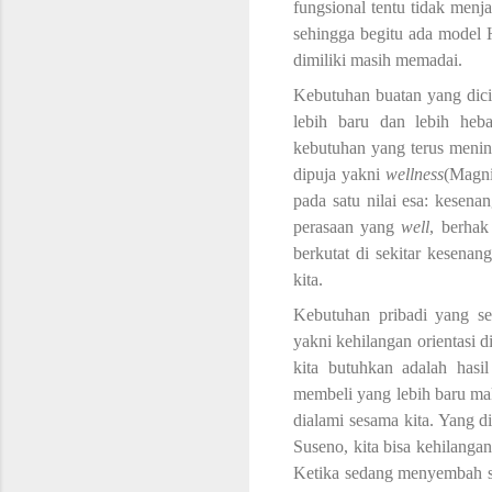
fungsional tentu tidak menja
sehingga begitu ada model H
dimiliki masih memadai.
Kebutuhan buatan yang dici
lebih baru dan lebih heb
kebutuhan yang terus menin
dipuja yakni
wellness
(Magni
pada satu nilai esa
:
kesenan
perasaan yang
well
, berhak
berkutat
di sekitar kesenang
kita.
Kebutuhan pribadi yang se
yakni kehilangan orientasi d
kita butuhkan adalah hasil
membeli yang lebih baru mak
dialami sesama kita. Yang 
Suseno,
kita bisa kehilanga
Ketika sedang menyembah 