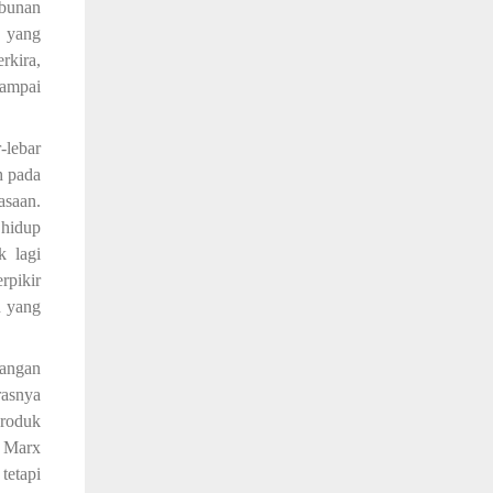
mbunan
n yang
rkira,
sampai
-lebar
h pada
asaan.
 hidup
ak
lagi
rpikir
n yang
angan
asnya
Produk
l Marx
tetapi