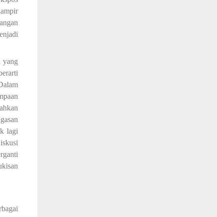
hampir
tangan
enjadi
a yang
erarti
Dalam
mpaan
bahkan
gasan
k lagi
iskusi
rganti
ukisan
rbagai