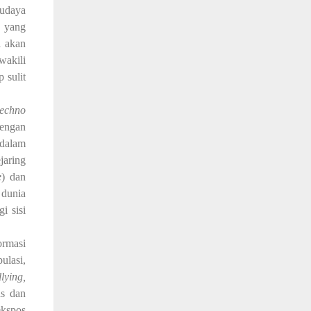
budaya
h yang
a akan
wakili
 sulit
techno
dengan
 dalam
jaring
e
) dan
 dunia
i sisi
ormasi
ulasi,
lying,
as dan
kspos