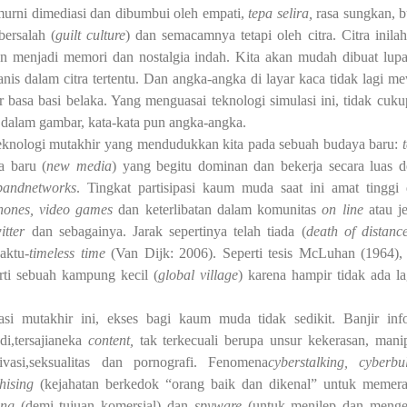
murni dimediasi dan dibumbui oleh empati,
tepa selira,
rasa sungkan, 
bersalah (
guilt culture
) dan semacamnya tetapi oleh citra. Citra inila
menjadi memori dan nostalgia indah. Kita akan mudah dibuat lup
anis dalam citra tertentu. Dan angka-angka di layar kaca tidak lagi me
r basa basi belaka. Yang menguasai teknologi simulasi ini, tidak cukup
 dalam gambar, kata-kata pun angka-angka.
eknologi mutakhir yang mendudukkan kita pada sebuah budaya baru:
a baru (
new media
) yang begitu dominan dan bekerja secara luas 
bandnetworks
. Tingkat partisipasi kaum muda saat ini amat tinggi
phones, video games
dan keterlibatan dalam komunitas
on line
atau je
itter
dan sebagainya. Jarak sepertinya telah tiada (
death of distanc
aktu-
timeless time
(Van Dijk: 2006). Seperti tesis McLuhan (1964),
rti sebuah kampung kecil (
global village
) karena hampir tidak ada lag
ituasi mutakhir ini, ekses bagi kaum muda tidak sedikit. Banjir inf
adi,tersajianeka
content,
tak terkecuali berupa unsur kekerasan, manip
vasi,
seksual
itas dan pornografi. Fenomena
cyberstalking, cyberbul
phising
(kejahatan berkedok “orang baik dan dikenal” untuk memer
ing
(
demi tujuan komersial
)
dan
spyware
(
untuk
menilep dan
menge