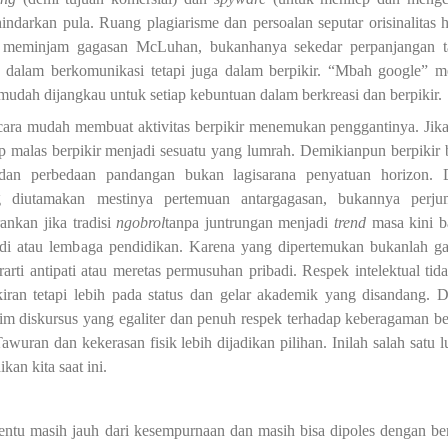
hindarkan pula.
Ruang plagiarisme dan persoalan seputar orisinalitas 
i, meminjam gagasan McLuhan, bukanhanya sekedar perpanjangan 
) dalam berkomunikasi tetapi juga dalam berpikir. “Mbah google” m
 mudah dijangkau untuk setiap kebuntuan dalam berkreasi dan berpikir.
secara mudah membuat aktivitas berpikir menemukan penggantinya. Jik
p
malas berpikir
menjadi sesuatu yang lumrah. Demikianpun
berpikir b
)dan
perbedaan pandangan
bukan lagisarana
penyatuan horizon. 
ng diutamakan
mestinya
pertemuan antargagasan, bukannya perju
ankan jika
tradisi
ngobrol
tanpa juntrungan menjadi
trend
masa kini 
studi atau lembaga pendidikan.
Karena yang dipertemukan
bukanlah
ga
arti antipati atau meretas permusuhan pribadi.
Respek intelektual tida
ran tetapi lebih pada status dan gelar akademik yang disandang. D
Iklim diskursus yang egaliter dan penuh respek terhadap keberagaman be
awuran dan kekerasan fisik lebih dijadikan pilihan. Inilah salah satu l
kan kita saat ini.
, tentu masih jauh dari kesempurnaan dan masih bisa dipoles dengan be