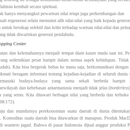
lahiran kembali secara spiritual.
dak hanya menyangkut pewarisan nilai tetapi juga perkembangan dan
uah regenerasi selain menuntut alih nilai-nilai yang baik kepada genera
untuk bersikap selektif
dan kritis
terhadap warisan nilai-nilai dan pelu
yang tidak diwariskan generasi pendahulu.
opping Center
atan
dan kelemahannya menjadi tempat diam kaum muda saat ini. P
ang sedemikian pesat hampir dalam semua aspek kehidupan.
Tidak
udah
)
. Kita bisa bergerak bebas ke mana saja
,
berkomunikasi dengan
ikmati
beragam
informasi tentang kejadian-kejadian di seluruh dunia
s
emasuki budaya-budaya yang sama sekali berbeda hampir 
arwilayah dan kebebasan antarmanusia menjadi tidak jelas (
borderless
 yang semu. Kita ditawari berbagai nilai yang berbeda dan terbuka
08:172)
.
aju dan mundurnya perekonomian suatu daerah di dunia ditentuka
a. Komoditas suatu daerah bisa ditawarkan di manapun. Produk Mac
 di seantero jagad.
Bahwa di pasar Indonesia dijual anggur produksi P