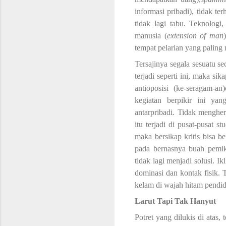
informasi pribadi
),
tidak ter
tidak lagi tabu. Teknolog
manusia (
extension of man
tempat pelarian yang paling
Tersajinya segala sesuatu 
terjadi seperti ini, maka sika
antioposisi (ke-seragam-an
kegiatan berpikir ini ya
antarpribadi.
Tidak mengher
itu terjadi di pusat-pusat 
maka bersikap kritis
bisa
ber
pada bernasnya buah pemiki
tidak lagi menjadi solusi. 
dominasi dan kontak fisik. T
kelam di wajah hitam pendidi
Larut Tapi Tak Hanyut
Potret yang dilukis di atas