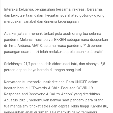
Interaksi keluarga, pengasuhan bersama, rekreasi, bersama,
dan keikutsertaan dalam kegiatan sosial atau gotong-royong
merupakan variabel dari dimensi kebahagiaan.
Ada kenyataan menarik terkait pola asuh orang tua selama
pandemi. Melansir hasil survei BKKBN sebagaimana dipaparkan
dr. Irma Ardiana, MAPS, selama masa pandemi, 71,5 persen
pasangan suami-istri telah melakukan pola asuh kolaboratif.
Selebihnya, 21,7 persen lebih didominasi istri, dan sisanya, 5,8
persen sepenuhnya berada di tangan sang istri.
Kenyataan itu menarik untuk ditelaah. Data UNICEF dalam
laporan berjudul “Towards A Child-Focused COVID-19
Response and Recovery: A Call to Action” yang diterbitkan
Agustus 2021, menemukan bahwa saat pandemi para orang
tua mengalami tingkat stres dan depresi lebih tinggi. Karena itu,
pengasuhan anak di rumah saja memiliki risiko tersendiri.