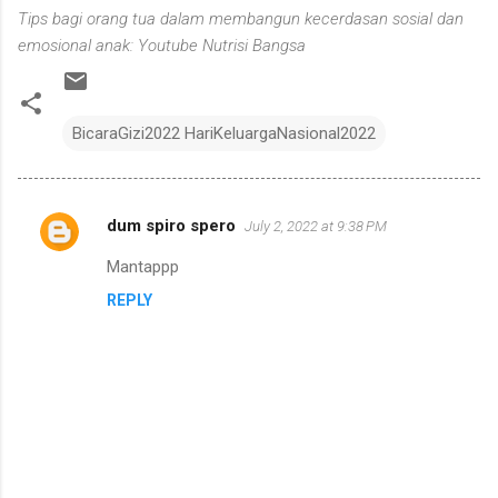
Tips bagi orang tua dalam membangun kecerdasan sosial dan
emosional anak: Youtube Nutrisi Bangsa
BicaraGizi2022 HariKeluargaNasional2022
dum spiro spero
July 2, 2022 at 9:38 PM
C
o
Mantappp
m
REPLY
m
e
n
t
s