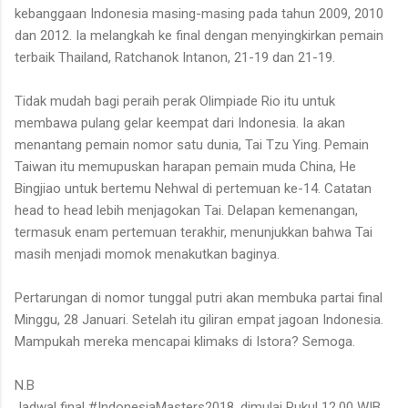
kebanggaan Indonesia masing-masing pada tahun 2009, 2010
dan 2012. Ia melangkah ke final dengan menyingkirkan pemain
terbaik Thailand, Ratchanok Intanon, 21-19 dan 21-19.
Tidak mudah bagi peraih perak Olimpiade Rio itu untuk
membawa pulang gelar keempat dari Indonesia. Ia akan
menantang pemain nomor satu dunia, Tai Tzu Ying. Pemain
Taiwan itu memupuskan harapan pemain muda China, He
Bingjiao untuk bertemu Nehwal di pertemuan ke-14. Catatan
head to head lebih menjagokan Tai. Delapan kemenangan,
termasuk enam pertemuan terakhir, menunjukkan bahwa Tai
masih menjadi momok menakutkan baginya.
Pertarungan di nomor tunggal putri akan membuka partai final
Minggu, 28 Januari. Setelah itu giliran empat jagoan Indonesia.
Mampukah mereka mencapai klimaks di Istora? Semoga.
N.B
Jadwal final #IndonesiaMasters2018, dimulai Pukul 12.00 WIB,