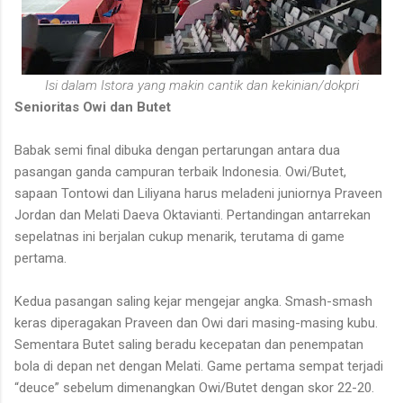
Isi dalam Istora yang makin cantik dan kekinian/dokpri
Senioritas Owi dan Butet
Babak semi final dibuka dengan pertarungan antara dua
pasangan ganda campuran terbaik Indonesia. Owi/Butet,
sapaan Tontowi dan Liliyana harus meladeni juniornya Praveen
Jordan dan Melati Daeva Oktavianti. Pertandingan antarrekan
sepelatnas ini berjalan cukup menarik, terutama di game
pertama.
Kedua pasangan saling kejar mengejar angka. Smash-smash
keras diperagakan Praveen dan Owi dari masing-masing kubu.
Sementara Butet saling beradu kecepatan dan penempatan
bola di depan net dengan Melati. Game pertama sempat terjadi
“deuce” sebelum dimenangkan Owi/Butet dengan skor 22-20.