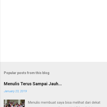
t
a
C
o
m
m
e
n
t
Popular posts from this blog
Menulis Terus Sampai Jauh...
January 23, 2019
Menulis membuat saya bisa melihat dari dekat