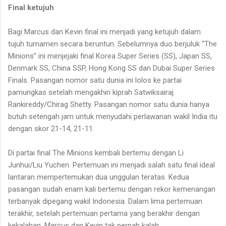
Final ketujuh
Bagi Marcus dan Kevin final ini menjadi yang ketujuh dalam
tujuh turnamen secara beruntun. Sebelumnya duo berjuluk “The
Minions” ini menjejaki final Korea Super Series (SS), Japan SS,
Denmark SS, China SSP, Hong Kong SS dan Dubai Super Series
Finals. Pasangan nomor satu dunia ini lolos ke partai
pamungkas setelah mengakhiri kiprah Satwiksairaj
Rankireddy/Chirag Shetty. Pasangan nomor satu dunia hanya
butuh setengah jam untuk menyudahi perlawanan wakil India itu
dengan skor 21-14, 21-11.
Di partai final The Minions kembali bertemu dengan Li
Junhui/Liu Yuchen. Pertemuan ini menjadi salah satu final ideal
lantaran mempertemukan dua unggulan teratas. Kedua
pasangan sudah enam kali bertemu dengan rekor kemenangan
terbanyak dipegang wakil Indonesia. Dalam lima pertemuan
terakhir, setelah pertemuan pertama yang berakhir dengan
kekalahan, Marcus dan Kevin tak pernah kalah.