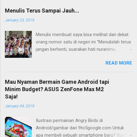
Menulis Terus Sampai Jauh...
January 23, 2019
Menulis membuat saya bisa melihat dari dekat
orang nomor satu di negeri ini “Menulislah terus
jangan berhenti, suarakan hati nuranimu.
Kemudian setelah itu biarlah tulisan itu
READ MORE
membela dirinya sendiri, biarlah tulisanmu itu
mengikuti takdirnya.” (Buya Hamka) Saya baru
mengenal petikan masyur di atas belakangan,
Mau Nyaman Bermain Game Android tapi
jauh bertahun-tahun setelah saya bergumul
Minim Budget? ASUS ZenFone Max M2
dengan dunia tulis-menulis. Ketika itu saya
Saja!
masih duduk di bangku Sekolah Menengah Atas
January 04, 2019
(SMA) di Flores, Nusa Tenggara Timur (NTT).
Tidak ada maksud atau tujuan khusus saat itu.
Ilustrasi permainan Angry Birds di
Yang ada hanya satu: menulis dan terus
Android/gambar dari 9to5google.com Untuk
menulis. Bisa jadi perkenalan saya dengan dunia
apa membeli sebuah smartphone baru? Itulah