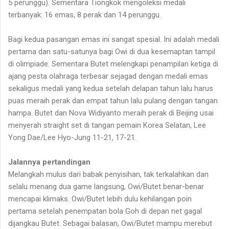
5 perunggu). Sementara Tiongkok mengoleksi medali
terbanyak: 16 emas, 8 perak dan 14 perunggu.
Bagi kedua pasangan emas ini sangat spesial. Ini adalah medali
pertama dan satu-satunya bagi Owi di dua kesemaptan tampil
di olimpiade. Sementara Butet melengkapi penampilan ketiga di
ajang pesta olahraga terbesar sejagad dengan medali emas
sekaligus medali yang kedua setelah delapan tahun lalu harus
puas meraih perak dan empat tahun lalu pulang dengan tangan
hampa. Butet dan Nova Widiyanto meraih perak di Beijing usai
menyerah straight set di tangan pemain Korea
Selatan,
Lee
Yong Dae/Lee Hyo-Jung 11-21, 17-21.
Jalannya pertandingan
Melangkah mulus dari babak penyisihan, tak terkalahkan dan
selalu menang dua game langsung, Owi/Butet benar-benar
mencapai klimaks. Owi/Butet lebih dulu kehilangan poin
pertama setelah penempatan bola Goh di depan net gagal
dijangkau Butet. Sebagai balasan, Owi/Butet mampu merebut