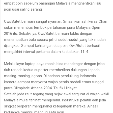
empat poin sebelum pasangan Malaysia menghentikan laju
poin usai saling serang.
Owi/Butet bermain sangat nyaman. Smash-smash keras Chan
sukar menembus tembok pertahanan juara Malaysia Open
2016 itu. Sebaliknya, Owi/Butet bermain taktis dengan
menempatkan bola secara jeli di sudut-sudut yang tak mudah
dijangkau. Sempat kehilangan dua poin, Owi/Butet berhasil
mengakhiri interval pertama dalam kedudukan 11-4.
Melalui layar laptop saya masih bisa mendengar dengan jelas
riuh rendah kedua suporter memberikan dukungan kepada
masing-masing jagoan. Di barisan pendukung Indonesia,
kamera sempat menyorot wajah peraih medali emas tunggal
putra Olimpiade Athena 2004, Taufik Hidayat.
Setelah jeda raut tegang yang sejak awal tergurat di wajah wakil
Malaysia mulai terlihat mengendur. Inststruksi pelatih dan jeda
singkat berperan mengurangi ketegangan mereka. Alhasil
keduanya mampu mencuri satu poin.