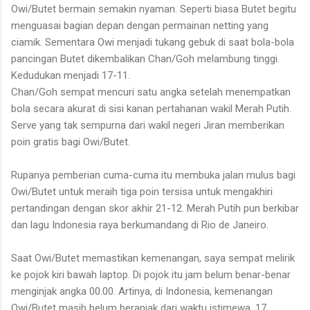
Owi/Butet bermain semakin nyaman. Seperti biasa Butet begitu
menguasai bagian depan dengan permainan netting yang
ciamik. Sementara Owi menjadi tukang gebuk di saat bola-bola
pancingan Butet dikembalikan Chan/Goh melambung tinggi.
Kedudukan menjadi 17-11.
Chan/Goh sempat mencuri satu angka setelah menempatkan
bola secara akurat di sisi kanan pertahanan wakil Merah Putih.
Serve yang tak sempurna dari wakil negeri Jiran memberikan
poin gratis bagi Owi/Butet.
Rupanya pemberian cuma-cuma itu membuka jalan mulus bagi
Owi/Butet untuk meraih tiga poin tersisa untuk mengakhiri
pertandingan dengan skor akhir 21-12. Merah Putih pun berkibar
dan lagu Indonesia raya berkumandang di Rio de Janeiro.
Saat Owi/Butet memastikan kemenangan, saya sempat melirik
ke pojok kiri bawah laptop. Di pojok itu jam belum benar-benar
menginjak angka 00.00. Artinya, di Indonesia, kemenangan
Owi/Butet masih belum beranjak dari waktu istimewa, 17