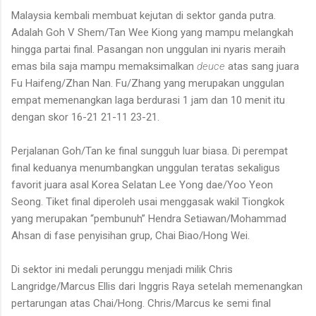
Malaysia kembali membuat kejutan di sektor ganda putra.
Adalah Goh V Shem/Tan Wee Kiong yang mampu melangkah
hingga partai final. Pasangan non unggulan ini nyaris meraih
emas bila saja mampu memaksimalkan
deuce
atas sang juara
Fu Haifeng/Zhan Nan. Fu/Zhang yang merupakan unggulan
empat memenangkan laga berdurasi 1 jam dan 10 menit itu
dengan skor 16-21 21-11 23-21.
Perjalanan Goh/Tan ke final sungguh luar biasa. Di perempat
final keduanya menumbangkan unggulan teratas sekaligus
favorit juara asal Korea Selatan Lee Yong dae/Yoo Yeon
Seong. Tiket final diperoleh usai menggasak wakil Tiongkok
yang merupakan “pembunuh” Hendra Setiawan/Mohammad
Ahsan di fase penyisihan grup, Chai Biao/Hong Wei.
Di sektor ini medali perunggu menjadi milik Chris
Langridge/Marcus Ellis dari Inggris Raya setelah memenangkan
pertarungan atas Chai/Hong. Chris/Marcus ke semi final