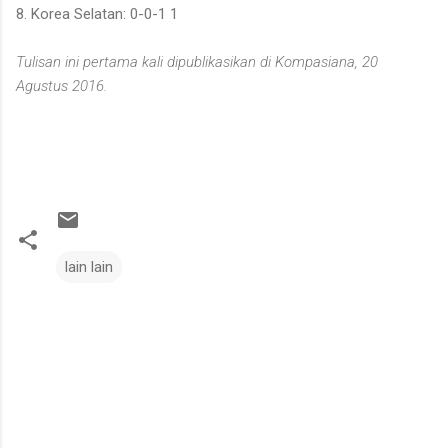
8. Korea Selatan: 0-0-1 1
Tulisan ini pertama kali dipublikasikan di Kompasiana, 20
Agustus 2016.
lain lain
C
o
m
m
e