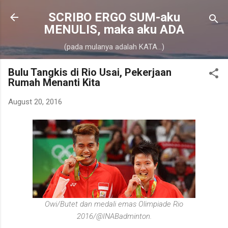
Skip to main content
SCRIBO ERGO SUM-aku
MENULIS, maka aku ADA
(pada mulanya adalah KATA...)
Bulu Tangkis di Rio Usai, Pekerjaan
Rumah Menanti Kita
August 20, 2016
Owi/Butet dan medali emas Olimpiade Rio
2016/@INABadminton.