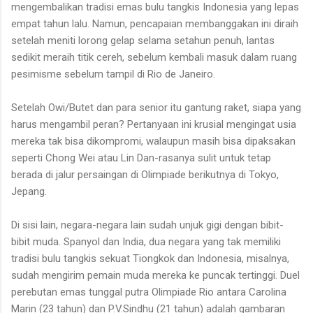
mengembalikan tradisi emas bulu tangkis Indonesia yang lepas
empat tahun lalu. Namun, pencapaian membanggakan ini diraih
setelah meniti lorong gelap selama setahun penuh, lantas
sedikit meraih titik cereh, sebelum kembali masuk dalam ruang
pesimisme sebelum tampil di Rio de Janeiro.
Setelah Owi/Butet dan para senior itu gantung raket, siapa yang
harus mengambil peran? Pertanyaan ini krusial mengingat usia
mereka tak bisa dikompromi, walaupun masih bisa dipaksakan
seperti Chong Wei atau Lin Dan-rasanya sulit untuk tetap
berada di jalur persaingan di Olimpiade berikutnya di Tokyo,
Jepang.
Di sisi lain, negara-negara lain sudah unjuk gigi dengan bibit-
bibit muda. Spanyol dan India, dua negara yang tak memiliki
tradisi bulu tangkis sekuat Tiongkok dan Indonesia, misalnya,
sudah mengirim pemain muda mereka ke puncak tertinggi. Duel
perebutan emas tunggal putra Olimpiade Rio antara Carolina
Marin (23 tahun) dan P.V.Sindhu (21 tahun) adalah gambaran