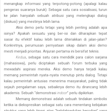
menangkap informasi yang terpotong-potong (apalagi kalau
pengeras suaranya buruk). Sebagai satu cara sosialisasi, turun
ke jalan hanyalah sebuah atribusi yang melengkapi dialog
(diskusi) yang mestinya lebih lama.
Aksi demo perlu tetapi yang lebih penting adalah apa
isinya? Apakah sesuatu yang ber-isi dan diharapkan tepat
sasar itu efektif kalau lebih lama diteriakkan di jalan-jalan?
Konkretnya, perumusan pernyataan sikap dalam aksi demo
mesti menjadi prioritas. Anjuran pertama ini bersifat teknis.
Kedua
, sebagai satu cara mendidik para calon sarjana
(mahasiswa), perlu diciptakan sebuah forum terbuka yang
mewadahi aspirasi mereka. Aksi demo hanya terjadi kalau
memang pemerintah nyata-nyata menutup pintu dialog. Tetapi
kalau pemerintah antusias menerima masyarakat, paling tidak
sejauh pengalaman saya, sebaiknya demo itu dirancang lebih
akademis. Sebuah “demonstrasi
indoor
” perlu dipikirkan.
Memang demonstrasi adalah sebuah tindakan simbolis
ketika ia diekspresikan sebagai satu cara menentang kebijakan
struktur yang lebih tinggi atas “ketidakpedulian herodian” yang