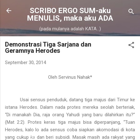
Skip to main content
SCRIBO ERGO SUM-aku
MENULIS, maka aku ADA
(pada mulanya adalah KATA...)
Demonstrasi Tiga Sarjana dan
Geramnya Herodes
September 30, 2014
Oleh Servinus Nahak*
Usai sensus penduduk, datang tiga majus dari Timur ke
istana Herodes. Dalam nada protes mereka seolah berteriak,
“Di manakah Dia, raja orang Yahudi yang baru dilahirkan itu?”
(Mat 2:2). Protes keras tiga majus bisa diperpanjang, “Tuan
Herodes, kalo lo ada sensus coba siapkan akomodasi di kota
yang cukup
ka
dan beri subsidi. Masak masih ada rakyat yang