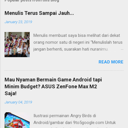
Menulis Terus Sampai Jauh...
January 23, 2019
Menulis membuat saya bisa melihat dari dekat
orang nomor satu di negeri ini “Menulislah terus
jangan berhenti, suarakan hati nuranimu.
Kemudian setelah itu biarlah tulisan itu
READ MORE
membela dirinya sendiri, biarlah tulisanmu itu
mengikuti takdirnya.” (Buya Hamka) Saya baru
mengenal petikan masyur di atas belakangan,
Mau Nyaman Bermain Game Android tapi
jauh bertahun-tahun setelah saya bergumul
Minim Budget? ASUS ZenFone Max M2
dengan dunia tulis-menulis. Ketika itu saya
Saja!
masih duduk di bangku Sekolah Menengah Atas
January 04, 2019
(SMA) di Flores, Nusa Tenggara Timur (NTT).
Tidak ada maksud atau tujuan khusus saat itu.
Ilustrasi permainan Angry Birds di
Yang ada hanya satu: menulis dan terus
Android/gambar dari 9to5google.com Untuk
menulis. Bisa jadi perkenalan saya dengan dunia