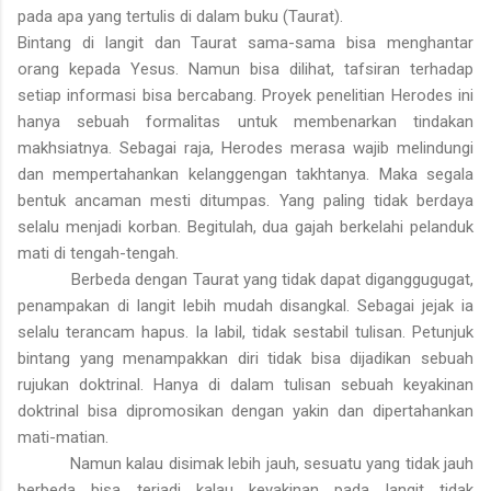
pada apa yang tertulis di dalam buku (Taurat).
Bintang di langit dan Taurat sama-sama bisa menghantar
orang kepada Yesus. Namun bisa dilihat, tafsiran terhadap
setiap informasi bisa bercabang. Proyek penelitian Herodes ini
hanya sebuah formalitas untuk membenarkan tindakan
makhsiatnya. Sebagai raja, Herodes merasa wajib melindungi
dan mempertahankan kelanggengan takhtanya. Maka segala
bentuk ancaman mesti ditumpas. Yang paling tidak berdaya
selalu menjadi korban. Begitulah, dua gajah berkelahi pelanduk
mati di tengah-tengah.
Berbeda dengan Taurat yang tidak dapat diganggugugat,
penampakan di langit lebih mudah disangkal. Sebagai jejak ia
selalu terancam hapus. Ia labil, tidak sestabil tulisan. Petunjuk
bintang yang menampakkan diri tidak bisa dijadikan sebuah
rujukan doktrinal. Hanya di dalam tulisan sebuah keyakinan
doktrinal bisa dipromosikan dengan yakin dan dipertahankan
mati-matian.
Namun kalau disimak lebih jauh, sesuatu yang tidak jauh
berbeda bisa terjadi kalau keyakinan pada langit tidak