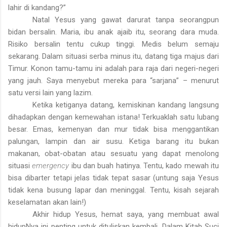
lahir di kandang?”
Natal Yesus yang gawat darurat tanpa seorangpun
bidan bersalin. Maria, ibu anak ajaib itu, seorang dara muda.
Risiko bersalin tentu cukup tinggi. Medis belum semaju
sekarang. Dalam situasi serba minus itu, datang tiga majus dari
Timur. Konon tamu-tamu ini adalah para raja dari negeri-negeri
yang jauh. Saya menyebut mereka para “sarjana” – menurut
satu versi lain yang lazim.
Ketika ketiganya datang, kemiskinan kandang langsung
dihadapkan dengan kemewahan istana! Terkuaklah satu lubang
besar. Emas, kemenyan dan mur tidak bisa menggantikan
palungan, lampin dan air susu. Ketiga barang itu bukan
makanan, obat-obatan atau sesuatu yang dapat menolong
situasi
emergency
ibu dan buah hatinya. Tentu, kado mewah itu
bisa dibarter tetapi jelas tidak tepat sasar (untung saja Yesus
tidak kena busung lapar dan meninggal. Tentu, kisah sejarah
keselamatan akan lain!)
Akhir hidup Yesus, hemat saya, yang membuat awal
hidupNya ini penting untuk dituliskan kembali. Dalam Kitab Suci