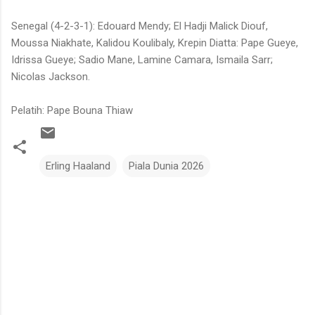
Senegal (4-2-3-1): Edouard Mendy; El Hadji Malick Diouf,
Moussa Niakhate, Kalidou Koulibaly, Krepin Diatta: Pape Gueye,
Idrissa Gueye; Sadio Mane, Lamine Camara, Ismaila Sarr;
Nicolas Jackson.
Pelatih: Pape Bouna Thiaw
Erling Haaland
Piala Dunia 2026
C
o
m
m
e
n