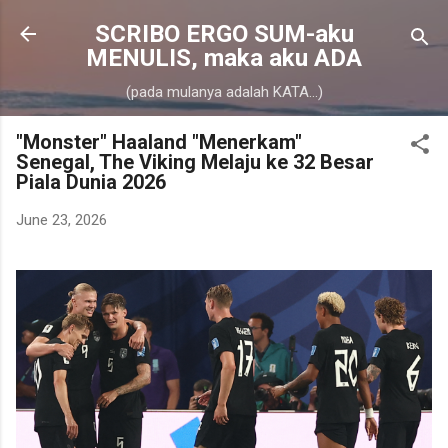
Skip to main content
SCRIBO ERGO SUM-aku
MENULIS, maka aku ADA
(pada mulanya adalah KATA...)
"Monster" Haaland "Menerkam"
Senegal, The Viking Melaju ke 32 Besar
Piala Dunia 2026
June 23, 2026