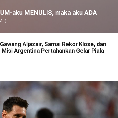
Skip to main content
UM-aku MENULIS, maka aku ADA
...)
 Gawang Aljazair, Samai Rekor Klose, dan
 Misi Argentina Pertahankan Gelar Piala