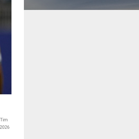
 Tim
 2026