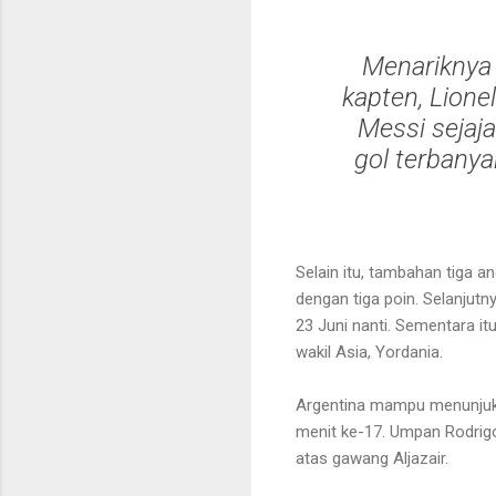
Menariknya 
kapten, Lione
Messi sejaj
gol terbanya
Selain itu, tambahan tiga
dengan tiga poin. Selanjut
23 Juni nanti. Sementara it
wakil Asia, Yordania.
Argentina mampu menunjukk
menit ke-17. Umpan Rodrig
atas gawang Aljazair.