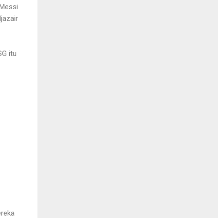
 Messi
jazair
G itu
ereka