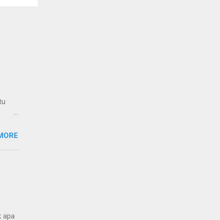
tu
gan,
MORE
 itu
da
a
mnya.
eluti
 dua
k apa
erta-