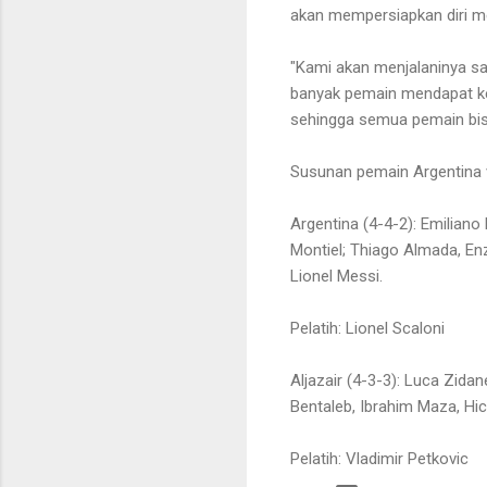
akan mempersiapkan diri me
"Kami akan menjalaninya sa
banyak pemain mendapat k
sehingga semua pemain bisa
Susunan pemain Argentina v
Argentina (4-4-2): Emilian
Montiel; Thiago Almada, Enz
Lionel Messi.
Pelatih: Lionel Scaloni
Aljazair (4-3-3): Luca Zidan
Bentaleb, Ibrahim Maza, Hi
Pelatih: Vladimir Petkovic