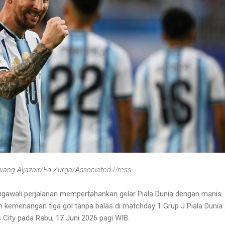
ang Aljazair/Ed Zurga/Associated Press
gawali perjalanan mempertahankan gelar Piala Dunia dengan manis.
 kemenangan tiga gol tanpa balas di matchday 1 Grup J Piala Dunia
 City pada Rabu, 17 Juni 2026 pagi WIB.