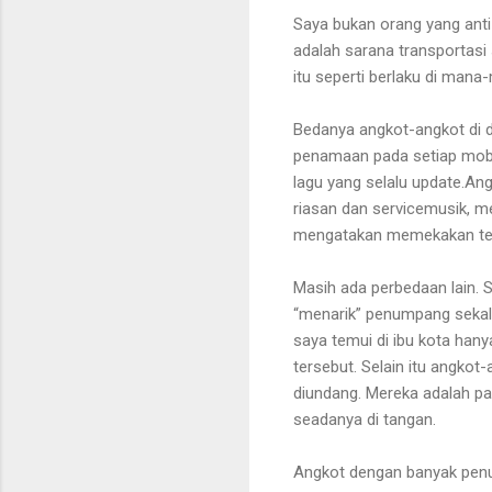
Saya bukan orang yang anti
adalah sarana transportasi 
itu seperti berlaku di man
Bedanya angkot-angkot di d
penamaan pada setiap mobi
lagu yang selalu update.A
riasan dan servicemusik, 
mengatakan memekakan tel
Masih ada perbedaan lain. S
“menarik” penumpang sekal
saya temui di ibu kota han
tersebut. Selain itu angko
diundang. Mereka adalah par
seadanya di tangan.
Angkot dengan banyak penu