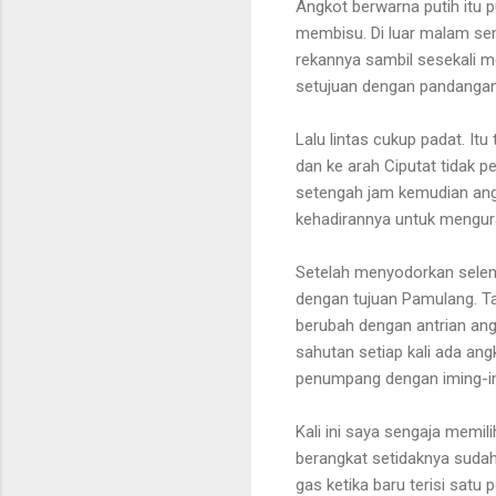
Angkot berwarna putih itu
membisu. Di luar malam se
rekannya sambil sesekali m
setujuan dengan pandangann
Lalu lintas cukup padat. Itu 
dan ke arah Ciputat tidak p
setengah jam kemudian angko
kehadirannya untuk mengurai
Setelah menyodorkan selem
dengan tujuan Pamulang. Ta
berubah dengan antrian an
sahutan setiap kali ada ang
penumpang dengan iming-imi
Kali ini saya sengaja memi
berangkat setidaknya suda
gas ketika baru terisi satu