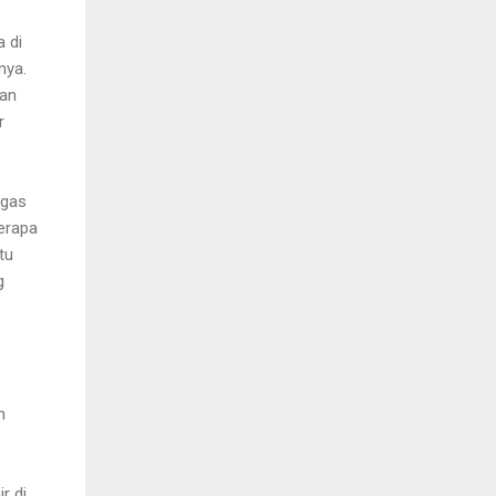
 di
nya.
nan
r
egas
erapa
tu
g
n
r di