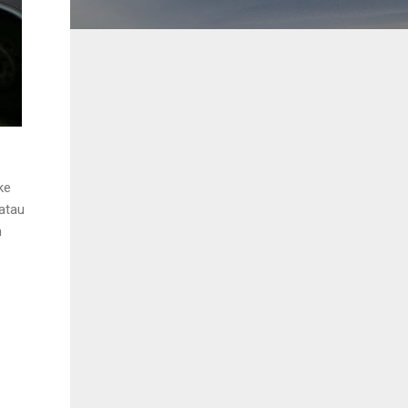
ke
 atau
h