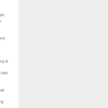
bih
a
era
ng di
k ada
ali
n
ang