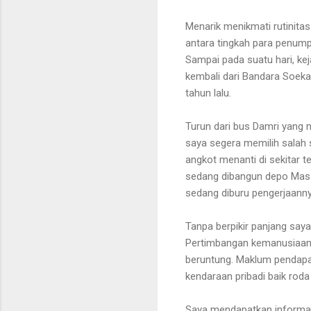
Menarik menikmati rutinita
antara tingkah para penump
Sampai pada suatu hari, keja
kembali dari Bandara Soeka
tahun lalu.
Turun dari bus Damri yang 
saya segera memilih salah
angkot menanti di sekitar 
sedang dibangun depo Mass
sedang diburu pengerjaann
Tanpa berpikir panjang say
Pertimbangan kemanusiaan 
beruntung. Maklum pendapa
kendaraan pribadi baik rod
Saya mendapatkan informasi