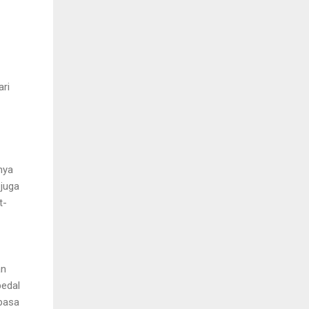
ari
nya
 juga
t-
an
pedal
 basa