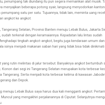
tu, penumpang tak diundang itu pun segera memainkan alat musik. T
ya menyajikan beberapa potong syair, langsung menyodorkan kanton
n penumpang satu per satu. Tujuannya, tidak lain, meminta uang rece
ri angkot ke angkot.
, Tangerang Selatan, Provinsi Banten menuju Lebak Bulus, Jakarta Se
ri, sudah terkenal dengan keramaiannya. Kepadatan lalu lintas sudah
 Menghadapi tingkah angkot-angkot, begitu juga kendaraan umum dan
ala isinya menjadi makanan saban hari yang tidak bisa tidak dinikmati
yang rutin melintas di jalur tersebut. Banyaknya angkot bertumbuh s
 Konon dari segi ini Tangerang Selatan merupakan kota terbesar ked
ta Tangerang. Serta menjadi kota terbesar kelima di kawasan Jabode
angerang dan Depok.
g menuju Lebak Bulus saya harus dua kali mengganti angkot. Perta
 Muncul yang mengakhiri perjalanannya di Ciputat. Selanjutnya meng
u.