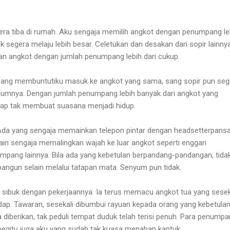
gera tiba di rumah. Aku sengaja memilih angkot dengan penumpang le
 segera melaju lebih besar. Celetukan dan desakan dari sopir lainny
n angkot dengan jumlah penumpang lebih dari cukup.
pang membuntutiku masuk ke angkot yang sama, sang sopir pun seg
belumnya. Dengan jumlah penumpang lebih banyak dari angkot yang
tap tak membuat suasana menjadi hidup.
. Ada yang sengaja memainkan telepon pintar dengan headsetterpansa
lain sengaja memalingkan wajah ke luar angkot seperti enggan
pang lainnya. Bila ada yang kebetulan berpandang-pandangan, tida
rbangun selain melalui tatapan mata. Senyum pun tidak.
r sibuk dengan pekerjaannya. Ia terus memacu angkot tua yang sesek
ap. Tawaran, sesekali dibumbui rayuan kepada orang yang kebetula
saja diberikan, tak peduli tempat duduk telah terisi penuh. Para penump
 begitu juga aku yang sudah tak kuasa menahan kantuk.