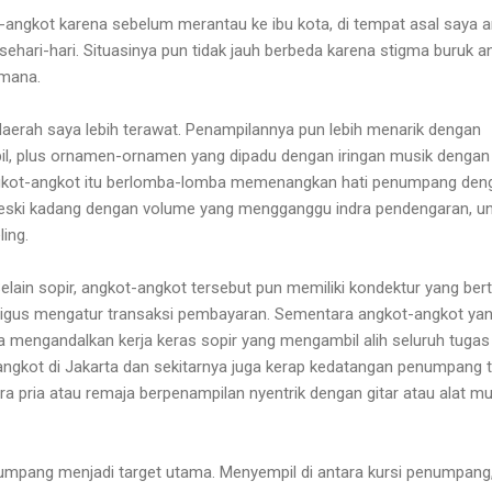
-angkot karena sebelum merantau ke ibu kota, di tempat asal saya 
sehari-hari. Situasinya pun tidak jauh berbeda karena stigma buruk a
a-mana.
aerah saya lebih terawat. Penampilannya pun lebih menarik dengan
l, plus ornamen-ornamen yang dipadu dengan iringan musik dengan 
ngkot-angkot itu berlomba-lomba memenangkan hati penumpang den
meski kadang dengan volume yang mengganggu indra pendengaran, u
ing.
elain sopir, angkot-angkot tersebut pun memiliki kondektur yang ber
igus mengatur transaksi pembayaran. Sementara angkot-angkot ya
ya mengandalkan kerja keras sopir yang mengambil alih seluruh tugas
t-angkot di Jakarta dan sekitarnya juga kerap kedatangan penumpang 
a pria atau remaja berpenampilan nyentrik dengan gitar atau alat mu
mpang menjadi target utama. Menyempil di antara kursi penumpang,