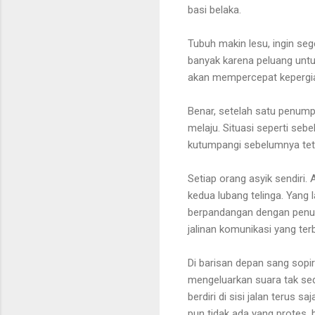
basi belaka.
Tubuh makin lesu, ingin se
banyak karena peluang untuk
akan mempercepat kepergia
Benar, setelah satu penum
melaju. Situasi seperti se
kutumpangi sebelumnya te
Setiap orang asyik sendiri
kedua lubang telinga. Yang 
berpandangan dengan penum
jalinan komunikasi yang te
Di barisan depan sang sopi
mengeluarkan suara tak sed
berdiri di sisi jalan terus 
pun tidak ada yang protes,