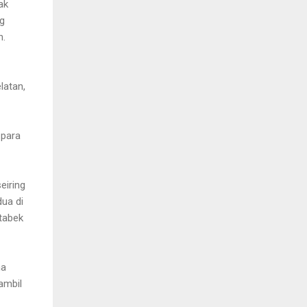
ak
g
h.
latan,
 para
eiring
ua di
tabek
ma
ambil