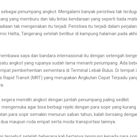
s sebagai penumpang angkot. Mengalami banyak peristiwa tak terduga
ang yang memburu dan lalu lintas kendaraan yang seperti tiada mati
diaan tak mengenakan itu terjadi. Peristiwa itu terjadi dalam perjala
rno Hatta, Tangerang setelah berlibur di kampung halaman pada akhi
membawa saya dari bandara internasional itu dengan setengah berg
 satu angkot yang rupanya sudah lama menanti penumpang. Ada beb
tempat pemberhentian sementara di Terminal Lebak Bulus. Di tempat i
 Rapid Transit (MRT) yang merupakan Angkutan Cepat Terpadu yan
ya.
a segera memilih angkot dengan jumlah penumpang paling sedikit.
mengemuka agar bisa berbagi rejeki dengan para sopir yang kurang
tan para sopir semakin menurun saban tahun, kalah bersaing denga
a dua maupun roda empat serta moda transportasi lainnya.
 tersebut setelah beberapa kali bertanya langsung kepada para sopi