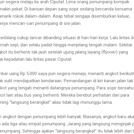
 pun segera melaju ke arah Ciputat. Lima orang penumpang kompak
makin pekat. Di barisan depan sang sopir sedang bercanda bersama
enarik rokok dalam-dalam. Asap tebal sengaja disemburkan keluar,
ya mencari-cari penumpang di sisi jalan.
terbilang cukup lancar dibanding situasi di hari-hari kerja. Lalu lintas d
ernah sepi, dan selalu padat hingga menjelang tengah malam. Sekitar
t itu berhenti tak jauh setelah ujung jalang layang (flyover) yang
 kepadatan lalu lintas pasar Ciputat.
bar uang Rp 5.000 saya pun segera menepi, menanti angkot berikut
k sulit mendapatkan kendaraan. Pemandangan di kiri kanan jalan tak
gkot yang tengah menanti datangnya penumpang. Para sopir bersahu
kot lain atau bus yang berhenti. Mereka berebut perhatian dari para
ng “langsung berangkat” alias tidak lagi menunggu lama.
lih angkot dengan penumpang lebih banyak. Biasanya, angkot baru ak
h ada tiga atau empat penumpang. Jarang yang langsung menginjak 
 penumpang. Sehingga ajakan “langsung berangkat” itu tidak lebih dari