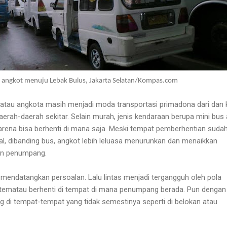
si angkot menuju Lebak Bulus, Jakarta Selatan/Kompas.com
 atau angkota masih menjadi moda transportasi primadona dari dan 
aerah-daerah sekitar. Selain murah, jenis kendaraan berupa mini bus
el karena bisa berhenti di mana saja. Meski tempat pemberhentian suda
al, dibanding bus, angkot lebih leluasa menurunkan dan menaikkan
an penumpang.
mendatangkan persoalan. Lalu lintas menjadi tergangguh oleh pola
etematau berhenti di tempat di mana penumpang berada. Pun dengan
di tempat-tempat yang tidak semestinya seperti di belokan atau