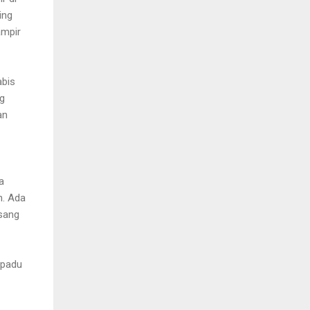
ing
ampir
abis
ng
an
a
n. Ada
sang
rpadu