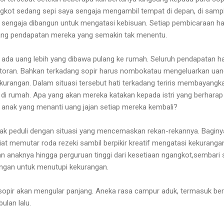
 angkot sedang sepi saya sengaja mengambil tempat di depan, di samp
 sengaja dibangun untuk mengatasi kebisuan. Setiap pembicaraan h
ntang pendapatan mereka yang semakin tak menentu.
 ada uang lebih yang dibawa pulang ke rumah. Seluruh pendapatan h
setoran. Bahkan terkadang sopir harus nombokatau mengeluarkan ua
ekurangan. Dalam situasi tersebut hati terkadang teriris membayangk
a di rumah. Apa yang akan mereka katakan kepada istri yang berharap
 anak yang menanti uang jajan setiap mereka kembali?
 tak peduli dengan situasi yang mencemaskan rekan-rekannya. Baginy
iat memutar roda rezeki sambil berpikir kreatif mengatasi kekuranga
anaknya hingga perguruan tinggi dari kesetiaan ngangkot,sembari 
ingan untuk menutupi kekurangan.
sopir akan mengular panjang. Aneka rasa campur aduk, termasuk be
ulan lalu.