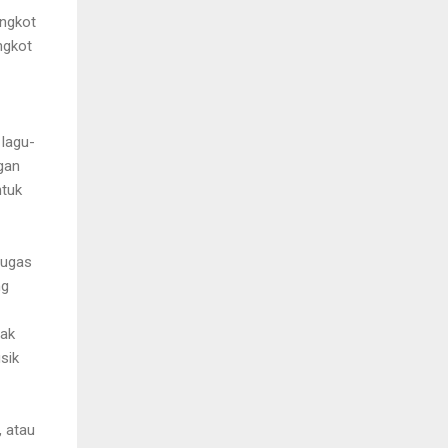
angkot
ngkot
lagu-
gan
ntuk
tugas
ng
tak
sik
 atau