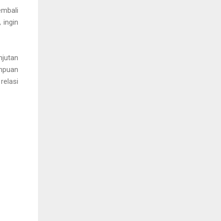
embali
 ingin
jutan
mpuan
relasi