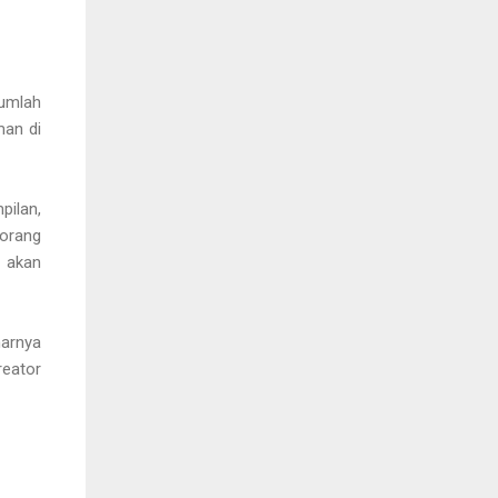
jumlah
man di
pilan,
-orang
 akan
narnya
reator