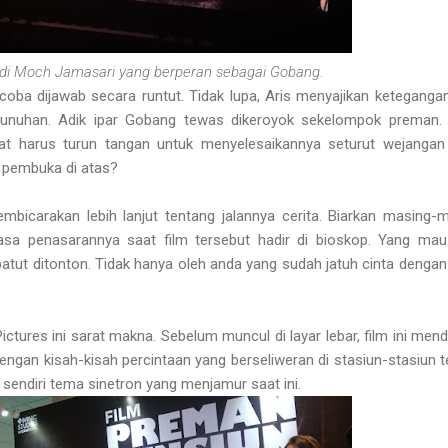
di Moch Jamasari yang berperan sebagai Gobang.
coba dijawab secara runtut. Tidak lupa, Aris menyajikan keteganga
unuhan. Adik ipar Gobang tewas dikeroyok sekelompok preman. 
at harus turun tangan untuk menyelesaikannya seturut wejangan
 pembuka di atas?
mbicarakan lebih lanjut tentang jalannya cerita. Biarkan masing-
asa penasarannya saat film tersebut hadir di bioskop. Yang ma
patut ditonton. Tidak hanya oleh anda yang sudah jatuh cinta dengan
ctures ini sarat makna. Sebelum muncul di layar lebar, film ini men
engan kisah-kisah percintaan yang berseliweran di stasiun-stasiun te
 sendiri tema sinetron yang menjamur saat ini.