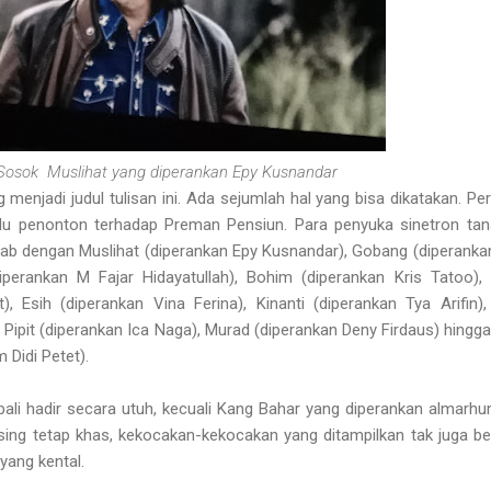
Sosok Muslihat yang diperankan Epy Kusnandar
menjadi judul tulisan ini. Ada sejumlah hal yang bisa dikatakan. Pe
ndu penonton terhadap Preman Pensiun. Para penyuka sinetron tan
ab dengan Muslihat (diperankan Epy Kusnandar), Gobang (diperanka
perankan M Fajar Hidayatullah), Bohim (diperankan Kris Tatoo), 
, Esih (diperankan Vina Ferina), Kinanti (diperankan Tya Arifin)
 Pipit (diperankan Ica Naga), Murad (diperankan Deny Firdaus) hingg
 Didi Petet).
li hadir secara utuh, kecuali Kang Bahar yang diperankan almarhu
sing tetap khas, kekocakan-kekocakan yang ditampilkan tak juga b
yang kental.