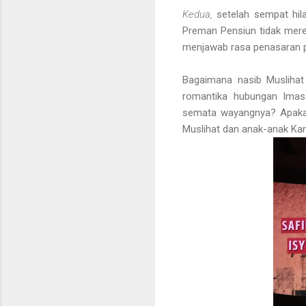
Kedua,
setelah sempat hil
Preman Pensiun tidak merepe
menjawab rasa penasaran pe
Bagaimana nasib Musliha
romantika hubungan Imas
semata wayangnya? Apakah 
Muslihat dan anak-anak Ka