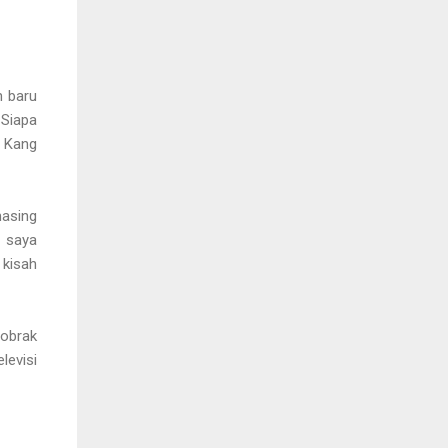
n baru
Siapa
 Kang
masing
u saya
 kisah
dobrak
levisi