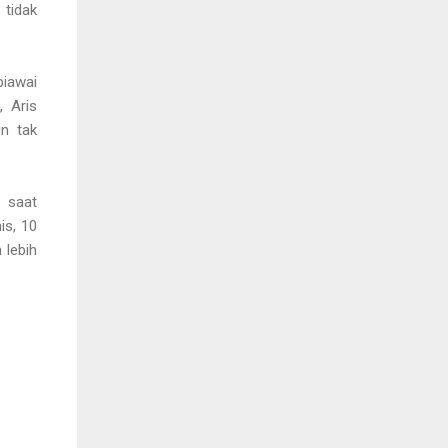
 tidak
piawai
, Aris
n tak
n saat
is, 10
 lebih