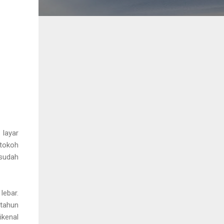
 layar
 tokoh
sudah
lebar.
 tahun
ikenal