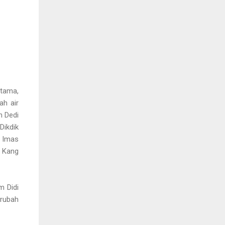
rtama,
ah air
n Dedi
Dikdik
, Imas
a Kang
m Didi
erubah