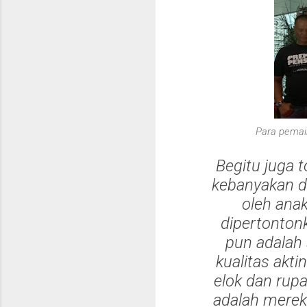
Para pemain
Begitu juga 
kebanyakan di
oleh anak
dipertonton
pun adalah 
kualitas akti
elok dan rup
adalah merek