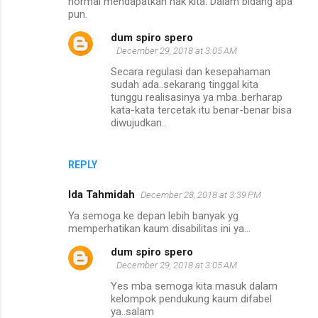
normal mendapatkan hak kita. Dalam bidang apa
pun.
dum spiro spero
December 29, 2018 at 3:05 AM
Secara regulasi dan kesepahaman
sudah ada..sekarang tinggal kita
tunggu realisasinya ya mba..berharap
kata-kata tercetak itu benar-benar bisa
diwujudkan..
REPLY
Ida Tahmidah
December 28, 2018 at 3:39 PM
Ya semoga ke depan lebih banyak yg
memperhatikan kaum disabilitas ini ya...
dum spiro spero
December 29, 2018 at 3:05 AM
Yes mba semoga kita masuk dalam
kelompok pendukung kaum difabel
ya..salam