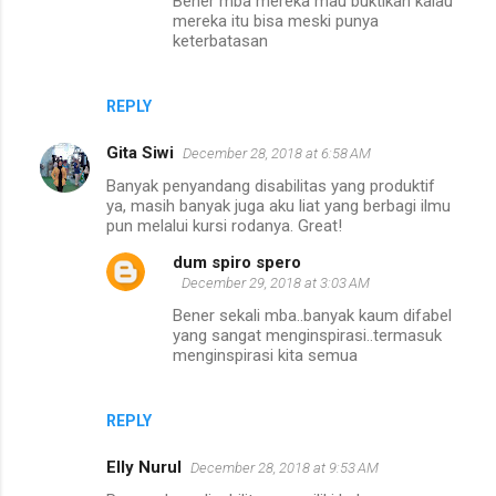
Bener mba mereka mau buktikan kalau
mereka itu bisa meski punya
keterbatasan
REPLY
Gita Siwi
December 28, 2018 at 6:58 AM
Banyak penyandang disabilitas yang produktif
ya, masih banyak juga aku liat yang berbagi ilmu
pun melalui kursi rodanya. Great!
dum spiro spero
December 29, 2018 at 3:03 AM
Bener sekali mba..banyak kaum difabel
yang sangat menginspirasi..termasuk
menginspirasi kita semua
REPLY
Elly Nurul
December 28, 2018 at 9:53 AM