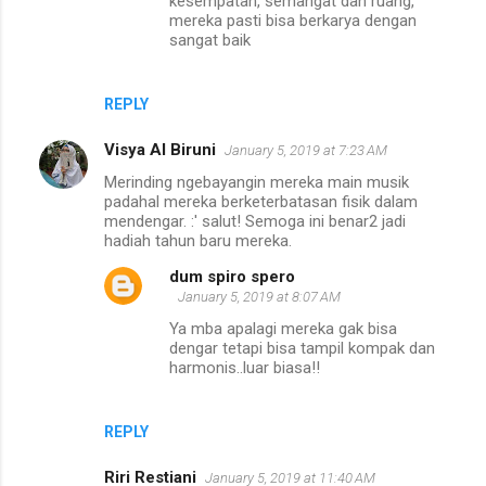
kesempatan, semangat dan ruang,
mereka pasti bisa berkarya dengan
sangat baik
REPLY
Visya Al Biruni
January 5, 2019 at 7:23 AM
Merinding ngebayangin mereka main musik
padahal mereka berketerbatasan fisik dalam
mendengar. :' salut! Semoga ini benar2 jadi
hadiah tahun baru mereka.
dum spiro spero
January 5, 2019 at 8:07 AM
Ya mba apalagi mereka gak bisa
dengar tetapi bisa tampil kompak dan
harmonis..luar biasa!!
REPLY
Riri Restiani
January 5, 2019 at 11:40 AM