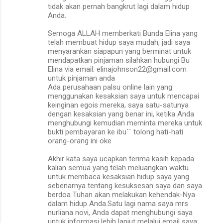
tidak akan pernah bangkrut lagi dalam hidup
Anda.
Semoga ALLAH memberkati Bunda Elina yang
telah membuat hidup saya mudah, jadi saya
menyarankan siapapun yang berminat untuk
mendapatkan pinjaman silahkan hubungi Bu
Elina via email: elinajohnson22@gmail.com
untuk pinjaman anda
Ada perusahaan palsu online lain yang
menggunakan kesaksian saya untuk mencapai
keinginan egois mereka, saya satu-satunya
dengan kesaksian yang benar ini, ketika Anda
menghubungi kemudian meminta mereka untuk
bukti pembayaran ke ibu`` tolong hati-hati
orang-orang ini oke
Akhir kata saya ucapkan terima kasih kepada
kalian semua yang telah meluangkan waktu
untuk membaca kesaksian hidup saya yang
sebenarnya tentang kesuksesan saya dan saya
berdoa Tuhan akan melakukan kehendak-Nya
dalam hidup Anda.Satu lagi nama saya mrs
nurliana novi, Anda dapat menghubungi saya
untuk informasi lebih lanjut melalui email saya: