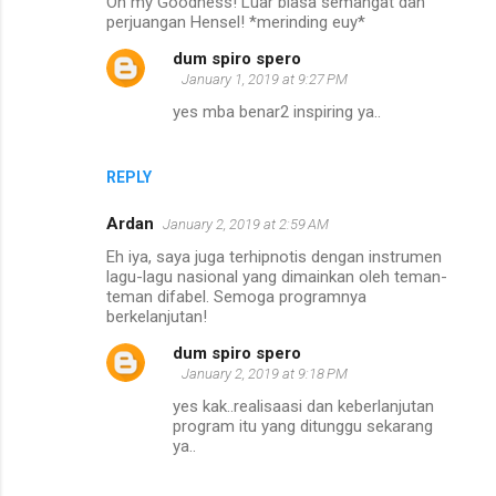
Oh my Goodness! Luar biasa semangat dan
perjuangan Hensel! *merinding euy*
dum spiro spero
January 1, 2019 at 9:27 PM
yes mba benar2 inspiring ya..
REPLY
Ardan
January 2, 2019 at 2:59 AM
Eh iya, saya juga terhipnotis dengan instrumen
lagu-lagu nasional yang dimainkan oleh teman-
teman difabel. Semoga programnya
berkelanjutan!
dum spiro spero
January 2, 2019 at 9:18 PM
yes kak..realisaasi dan keberlanjutan
program itu yang ditunggu sekarang
ya..