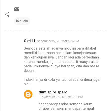
lain lain
Okti Li
December 27, 2018 at 6:55 PM
C
Semoga setelah adanya mou ini para difabel
o
memiliki kesamaan hak dalam kesejahteraan
m
dan kehidupan nya. Jangan lagi ada perbedaan,
karena mereka juga sama seperti masyarakat
m
pada umumnya, punya harapan, cita dan masa
depan.
e
n
Tidak hanya di kota ya, tapi difabel di desa juga
nih...
t
s
dum spiro spero
December 27, 2018 at 8:13 PM
bener banget mba semoga kaum
difabel semakin mendapat tempat