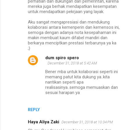
perhatian dan dukungan dari pemerintah, karena
mereka juga berhak mendapatkan kesempatan
untuk mendapatkan pekrjaan yang layak.
Aku sangat mengapresiasi dan mendukung
kolaborasi antara kemenperin dan kemensos ini,
semoga dengan adanya nota kesepahaman ini
makin membuat kaum difabel mandiri dan
berkarya menciptkan prestasi terbarunya ya ka
;)
dum spiro spero
December 31, 2018 at 5:42 AM
Bener mba untuk kolaborasi seperti ini
memang patut kita dukung ya..kita
nantikan seperti apa
realisasinya..semoga memuaskan dan
sesuai harapan ya
REPLY
Haya Aliya Zaki
December 31, 2018 at 10:34 PM