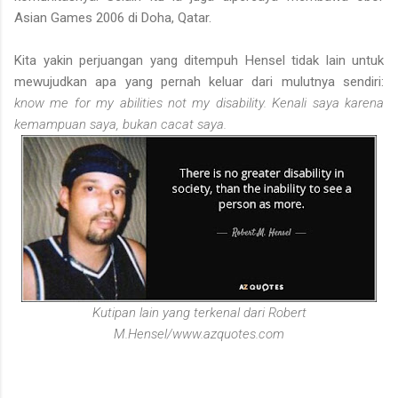
Asian Games 2006 di Doha, Qatar.
Kita yakin perjuangan yang ditempuh Hensel tidak lain untuk
mewujudkan apa yang pernah keluar dari mulutnya sendiri:
k
now me for my abilities not my disability. Kenali saya karena
kemampuan saya, bukan cacat saya.
Kutipan lain yang terkenal dari Robert
M.Hensel/www.azquotes.com