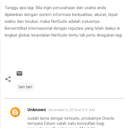
Tunggu apa lagi. Bila ingin perusahaan dan usaha anda
dijalankan dengan sistem informasi berkualtias, akurat, tepat
waktu dan terukur, maka NetSuite adalah solusinya.
Bersertifikat internasional dengan reputasi yang telah diakui di
tingkat global, keandalan NetSuite tentu tak perlu diragukan lagi.
lain lain
Unknown
December 6, 2018 at 5:31 AM
C
sudah lama dengar netsuite, produknya Oracle,
o
ternyata Edsen salah satu konsultan bagi