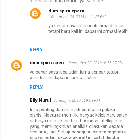
m
perusahaan utk pakai ini ya. Mantab!
m
dum spiro spero
December 23, 2018 at 11:27 PM
e
ya benar saya juga udah lama dengar
n
tetapi baru kali ini dapat informasi lebih
t
s
REPLY
dum spiro spero
December 23, 2018 at 11:27 PM
ya benar saya juga udah lama dengar tetapi
baru kali ini dapat informasi lebih
REPLY
Elly Nurul
January 7, 2019 at 9:03 PM
Info penting dan menarik buat para pelaku
bisnis, Netsuite memiliki banyak kelebihan, salah
satunya memiliki sistem business intelligence
yang memungkinkan analisis dilakukan secara
real time, jadi Setiap pengguna bisa mengetahui
situasi terkini secara akurat! ini patut dicoba