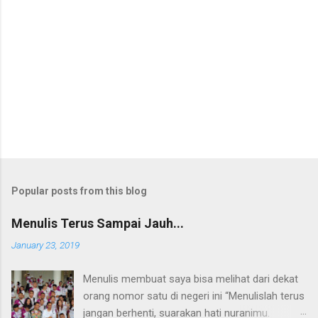
C
o
m
m
e
n
t
Popular posts from this blog
Menulis Terus Sampai Jauh...
January 23, 2019
Menulis membuat saya bisa melihat dari dekat
orang nomor satu di negeri ini “Menulislah terus
jangan berhenti, suarakan hati nuranimu.