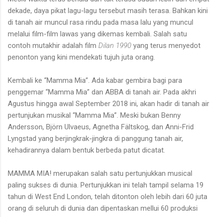
dekade, daya pikat lagu-lagu tersebut masih terasa. Bahkan kini
di tanah air muncul rasa rindu pada masa lalu yang muncul
melalui film-film lawas yang dikemas kembali. Salah satu
contoh mutakhir adalah film
Dilan 1990
yang terus menyedot
penonton yang kini mendekati tujuh juta orang.
Kembali ke “Mamma Mia”. Ada kabar gembira bagi para
penggemar “Mamma Mia” dan ABBA di tanah air. Pada akhri
Agustus hingga awal September 2018 ini, akan hadir di tanah air
pertunjukan musikal “Mamma Mia”. Meski bukan Benny
Andersson, Björn Ulvaeus, Agnetha Fältskog, dan Anni-Frid
Lyngstad yang berjingkrak-jingkra di panggung tanah air,
kehadirannya dalam bentuk berbeda patut dicatat.
MAMMA MIA! merupakan salah satu pertunjukkan musical
paling sukses di dunia. Pertunjukkan ini telah tampil selama 19
tahun di West End London, telah ditonton oleh lebih dari 60 juta
orang di seluruh di dunia dan dipentaskan mellui 60 produksi