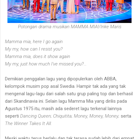
Potongan drama musikan MAMMA MIA!/Inke Maris
Mamma mia, here I go again
My my, how can I resist you?
Mamma mia, does it show again
My my, just how much I've missed you?…
Demikian penggalan lagu yang dipopulerkan oleh ABBA,
kelompok musim pop asal Swedia. Hampir tak ada yang tak
mengenal lagu-lagu dari salah satu grup paling top dan berhasil
dari Skandinavia ini. Selain lagu Mamma Mia yang dirilis pada
Agustus 1975 itu, masih ada sederet lagu terkenal lainnya
seperti
Dancing Queen; Chiquitita; Money, Money, Money;
serta
The Winner Takes It All.
Meski waktu terus berlalu dan tak terasa sudah lebih dari empat