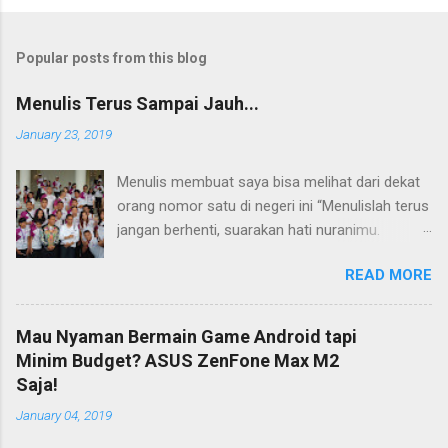
Popular posts from this blog
Menulis Terus Sampai Jauh...
January 23, 2019
Menulis membuat saya bisa melihat dari dekat
orang nomor satu di negeri ini “Menulislah terus
jangan berhenti, suarakan hati nuranimu.
Kemudian setelah itu biarlah tulisan itu
READ MORE
membela dirinya sendiri, biarlah tulisanmu itu
mengikuti takdirnya.” (Buya Hamka) Saya baru
mengenal petikan masyur di atas belakangan,
Mau Nyaman Bermain Game Android tapi
jauh bertahun-tahun setelah saya bergumul
Minim Budget? ASUS ZenFone Max M2
dengan dunia tulis-menulis. Ketika itu saya
Saja!
masih duduk di bangku Sekolah Menengah Atas
January 04, 2019
(SMA) di Flores, Nusa Tenggara Timur (NTT).
Tidak ada maksud atau tujuan khusus saat itu.