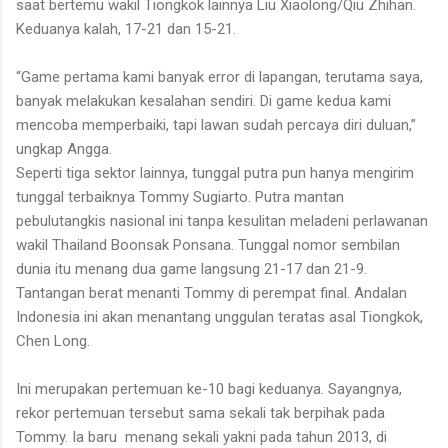
saat bertemu wakil Tiongkok lainnya
Liu Xiaolong/Qiu Zhihan
.
Keduanya kalah
, 17-21 dan 15-21.
“Game pertama kami banyak error di lapangan, terutama saya,
banyak melakukan kesalahan sendiri. Di game kedua kami
mencoba memperbaiki, tapi lawan sudah percaya diri duluan,”
ungkap
Angga.
Seperti tiga sektor lainnya, tunggal putra pun hanya mengirim
tunggal terbaiknya Tommy Sugiarto. Putra mantan
pebulutangkis nasional ini tanpa kesulitan meladeni perlawanan
wakil Thailand
Boonsak Ponsana.
Tunggal nomor sembilan
dunia itu
menang dua game langsung 21-17 dan 21-9.
Tantangan berat menanti Tommy di
perempat final. Andalan
Indonesia ini a
kan
menantang
unggulan
teratas
asal Tiongkok,
Chen Long.
Ini merupakan pertemuan ke-10 bagi keduanya. Sayangnya,
rekor pertemuan tersebut sama sekali tak berpihak pada
Tommy. Ia baru
menang
sekali
yakni
pada tahun 2013, di