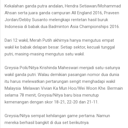
Kekalahan ganda putra andalan, Hendra Setiawan/Mohammad
Ahsan serta juara ganda campuran All England 2016, Praveen
Jordan/Debby Susanto melengkapi rentetan hasil buruk
Indonesia di babak dua
Badminton Asia Championships 2016
.
Dari 12 wakil, Merah Putih akhirnya hanya mengutus empat
wakil ke babak delapan besar. Setiap sektor, kecuali tunggal
putri, masing-masing mengutus satu wakil.
Greysia Polii/Nitya Krishinda Maheswari
menjadi satu-satunya
wakil ganda putri. Walau demikian pasangan nomor dua dunia
itu harus melewatkan pertarungan sengit menghadapi wakil
Malaysia
Melawan Vivian Ka Mun Hoo/Wei Woon Khe
. Bermain
selama
78 menit
, Greysia/Nitya baru bisa menutup
kemenangan
dengan skor 18-21, 22-20 dan 21-11
.
Greysia/Nitya
sempat kehilangan game pertama. Namun
mereka berhasil bangkit di dua set berikutnya.