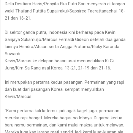
Della Destiara Haris/Rosyita Eka Putri Sari
menyerah di tangan
wakil Thailand
Puttita Supajirakul/Sapsiree Taerattanachai, 18-
21 dan 16-21.
Di sektor ganda putra, Indonesia kini berharap pada
Kevin
Sanjaya Sukamuljo/Marcus Fernaldi Gideon
setelah dua ganda
lainnya Hendra/Ahsan serta
Angga Pratama/Ricky Karanda
Suwardi
.
Kevin/Marcus ke delapan besari usai
menundukkan
Ki Gi
Jung/Kim Sa Rang
asal
Korea, 13-21, 21-19 dan 21-16.
Ini merupakan p
ertama
kedua pasangan
. Permainan yang rapi
dan kuat dari pasangan Korea,
sempat
menyulitkan
Kevin/Marcus.
“Kami pertama kali ketemu, jadi agak kaget juga, permainan
mereka rapi banget. Mereka bagus no lobnya. Di game kedua
baru nemu permainan, dan kami mulai maksa untuk melawan.
Mereka juga kan jarang mati sendiri, jadi kami kuat-kuatan aja