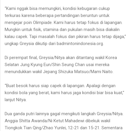
“Kami nggak bisa memungkiri, kondisi kebugaran cukup
terkuras karena beberapa pertandingan beruntun untuk
mengejar poin Olimpiade. Kami harus tetap fokus di lapangan.
Mungkin untuk fisik, stamina dan pukulan masih bisa diakalin
kalau capek. Tapi masalah fokus dan pikiran harus tetap dijaga,”
ungkap
Greysia
dikutip dari badmintonindonesia.org
.
Di perempat final, Greysia/Nitya
akan ditantang wakil Korea
Selatan
Jung Kyung Eun/Shin Seung Chan
usai mereka
menundukkan wakil Jepang
Shizuka Matsuo/Mami Naito.
“Buat besok harus siap capek di lapangan. Apalagi dengan
kondisi bola yang berat, kami harus jaga kondisi biar bisa kuat,”
lanjut
Nitya.
Dua ganda putri lainnya gagal mengikuti langkah Greysia/Nitya.
Anggia Shitta Awanda/Ni Ketut Mahadewi
dibekuk wakil
Tiongkok Tian Qing/Zhao Yunlei, 12-21 dan 15-21. Sementara