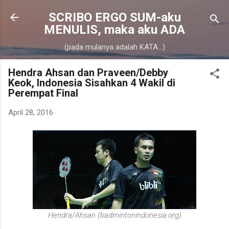
Skip to main content
SCRIBO ERGO SUM-aku
MENULIS, maka aku ADA
(pada mulanya adalah KATA...)
Hendra Ahsan dan Praveen/Debby
Keok, Indonesia Sisahkan 4 Wakil di
Perempat Final
April 28, 2016
Hendra/Ahsan (badmintonindonesia.org)