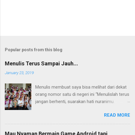
Popular posts from this blog
Menulis Terus Sampai Jauh...
January 23, 2019
Menulis membuat saya bisa melihat dari dekat
orang nomor satu di negeri ini “Menulislah terus
jangan berhenti, suarakan hati nuranimu.
Kemudian setelah itu biarlah tulisan itu
READ MORE
membela dirinya sendiri, biarlah tulisanmu itu
mengikuti takdirnya.” (Buya Hamka) Saya baru
mengenal petikan masyur di atas belakangan,
Mau Nyaman Bermain Game Android tapi