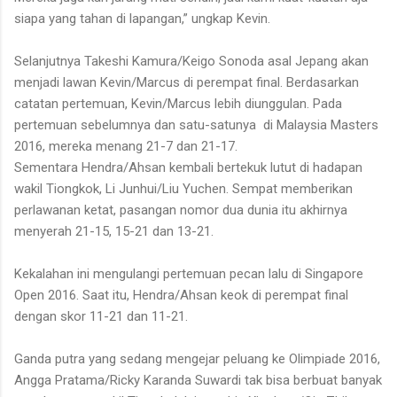
siapa yang tahan di lapangan,”
ungkap
Kevin.
Selanjutnya Takeshi Kamura/Keigo Sonoda asal Jepang
akan
menjadi lawan Kevin/Marcus di perempat final
.
Berdasarkan
catatan pertemuan, Kevin/Marcus lebih diunggulan. Pada
pertemuan sebelumnya dan satu-satunya
di
Malaysia Masters
2016, mereka menang 21-7 dan 21-17.
Sementara
Hendra/Ahsan
kembali bertekuk lutut di hadapan
wakil
Tiongkok, Li Junhui/Liu Yuchen.
Sempat memberikan
perlawanan ketat, pasangan nomor dua dunia itu akhirnya
menyerah
21-15, 15-21 dan 13-21.
Kekalahan ini mengulangi pertemuan pecan lalu di
Singapore
Open 2016
. Saat itu
, Hendra/Ahsan
keok di
perempat final
dengan skor 11-21 dan 11-21.
Ganda putra yang sedang mengejar peluang ke Olimpiade 2016,
Angga Pratama/Ricky Karanda Suwardi
tak bisa berbuat banyak